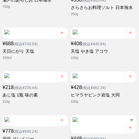
瀬戸のあらじお 日本海水
(税込¥365.04)
750g
さらさらお料理ソルト 日本海水
250g
¥688
¥408
(税込¥743.04)
(税込¥440.64)
天日にがり 天塩
天塩 やき塩 アコウ
150ml
100g
¥218
¥428
(税込¥235.44)
(税込¥462.24)
あじ塩 1瓶 味の素
ヒマラヤピンク岩塩 大同
110g
100g
¥778
(税込¥840.24)
¥448
岩塩 クレイジー