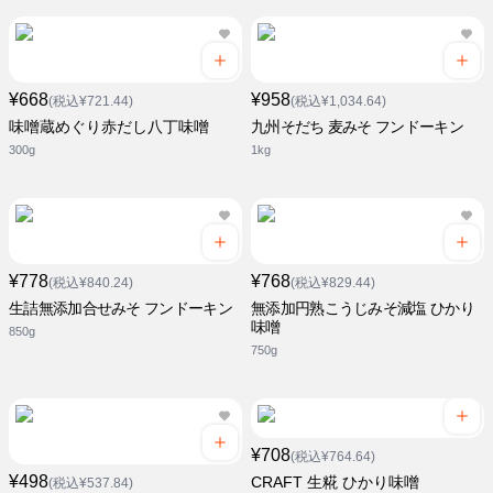
¥668
¥958
(税込¥721.44)
(税込¥1,034.64)
味噌蔵めぐり赤だし八丁味噌
九州そだち 麦みそ フンドーキン
300g
1kg
¥778
¥768
(税込¥840.24)
(税込¥829.44)
生詰無添加合せみそ フンドーキン
無添加円熟こうじみそ減塩 ひかり
味噌
850g
750g
¥708
(税込¥764.64)
¥498
CRAFT 生糀 ひかり味噌
(税込¥537.84)