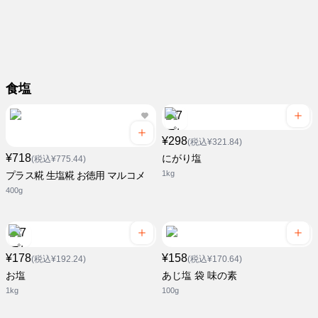
食塩
¥298
(税込¥321.84)
¥718
にがり塩
(税込¥775.44)
1kg
プラス糀 生塩糀 お徳用 マルコメ
400g
¥178
¥158
(税込¥192.24)
(税込¥170.64)
お塩
あじ塩 袋 味の素
1kg
100g