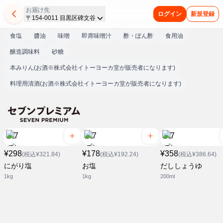
お届け先
ログイン
新規登録
〒154-0011 目黒区碑文谷
食塩
醬油
味噌
即席味噌汁
酢・ぽん酢
食用油
醸造調味料
砂糖
本みりん(お酒※株式会社イトーヨーカ堂が販売者になります)
料理用清酒(お酒※株式会社イトーヨーカ堂が販売者になります)
¥298
¥178
¥358
(税込¥321.84)
(税込¥192.24)
(税込¥386.64)
にがり塩
お塩
だししょうゆ
1kg
1kg
200ml