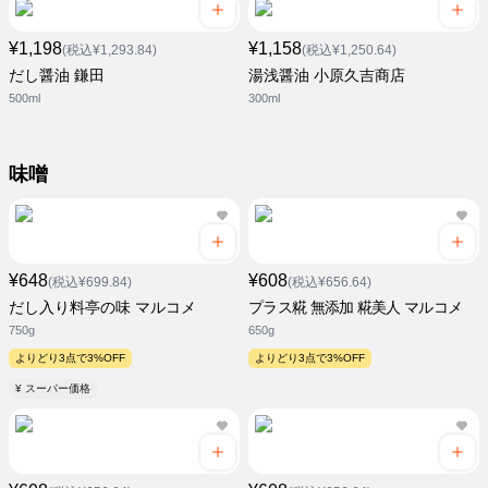
¥1,198
¥1,158
(税込¥1,293.84)
(税込¥1,250.64)
だし醤油 鎌田
湯浅醤油 小原久吉商店
500ml
300ml
味噌
¥648
¥608
(税込¥699.84)
(税込¥656.64)
だし入り料亭の味 マルコメ
プラス糀 無添加 糀美人 マルコメ
750g
650g
よりどり3点で3%OFF
よりどり3点で3%OFF
¥ スーパー価格