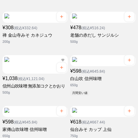
¥308
¥478
(税込¥332.64)
(税込¥516.24)
禅 金山寺みそ カネジュウ
老舗の赤だし サンジルシ
200g
500g
¥598
(税込¥645.84)
¥1,038
白山吹 信州味噌
(税込¥1,121.04)
650g
信州山吹味噌 無添加コクとかおり
500g
月間安い値
¥598
¥618
(税込¥645.84)
(税込¥667.44)
家傳山吹味噌 信州味噌
仙台みそ カップ 上仙
650g
750g