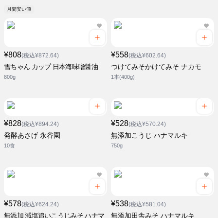
月間安い値
¥808
¥558
(税込¥872.64)
(税込¥602.64)
雪ちゃん カップ 日本海味噌醤油
つけてみそかけてみそ ナカモ
800g
1本(400g)
¥828
¥528
(税込¥894.24)
(税込¥570.24)
発酵あさげ 永谷園
無添加こうじ ハナマルキ
10食
750g
¥578
¥538
(税込¥624.24)
(税込¥581.04)
無添加 減塩追いこうじみそ ハナマ
無添加田舎みそ ハナマルキ