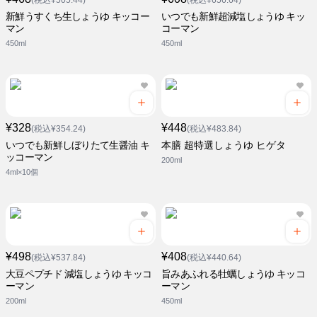
(税込¥505.44)
(税込¥656.64)
新鮮うすくち生しょうゆ キッコー
いつでも新鮮超減塩しょうゆ キッ
マン
コーマン
450ml
450ml
¥328
¥448
(税込¥354.24)
(税込¥483.84)
いつでも新鮮しぼりたて生醤油 キ
本膳 超特選しょうゆ ヒゲタ
ッコーマン
200ml
4ml×10個
¥498
¥408
(税込¥537.84)
(税込¥440.64)
大豆ペプチド 減塩しょうゆ キッコ
旨みあふれる牡蠣しょうゆ キッコ
ーマン
ーマン
200ml
450ml