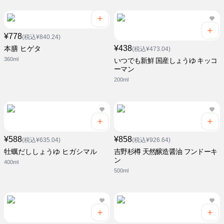
¥778
(税込¥840.24)
¥438
本膳 ヒゲタ
(税込¥473.04)
360ml
いつでも新鮮 国産しょうゆ キッコ
ーマン
200ml
¥588
¥858
(税込¥635.04)
(税込¥926.64)
牡蠣だししょうゆ ヒガシマル
吉野杉樽 天然醸造醤油 フンドーキ
ン
400ml
500ml