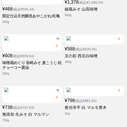
¥1,378
(税込¥1,488.24)
¥468
秘蔵みそ 山高味噌
(税込¥505.44)
900g
限定仕込天然醸造あやこがね 松亀
300g
¥588
(税込¥635.04)
¥608
京の彩 西京白味噌
(税込¥656.64)
300g
味噌蔵めぐり 長崎みそ 麦こうじ 粒
チョーコー醤油
300g
¥798
(税込¥861.84)
¥738
善光寺平 白 マルモ青木
(税込¥797.04)
1kg
無添加 生みそ 白 マルマン
750g