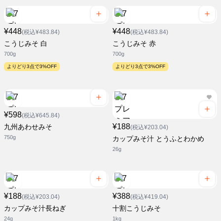
¥448
¥448
(税込¥483.84)
(税込¥483.84)
こうじみそ 白
こうじみそ 赤
700g
700g
よりどり3点で3%OFF
よりどり3点で3%OFF
¥598
(税込¥645.84)
¥188
九州あわせみそ
(税込¥203.04)
750g
カップみそ汁 とうふとわかめ
26g
¥188
¥388
(税込¥203.04)
(税込¥419.04)
カップみそ汁長ねぎ
十割こうじみそ
24g
1kg