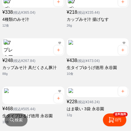
¥338
¥218
(税込¥365.04)
(税込¥235.44)
4種類のみそ汁
カップみそ汁 揚げなす
12食
26g
¥248
¥438
(税込¥267.84)
(税込¥473.04)
カップみそ汁 具だくさん豚汁
生タイプゆうげ徳用 永谷園
88g
10食
¥228
(税込¥246.24)
¥468
はま吸い 3袋 永谷園
(税込¥505.44)
送料無料
12g
生タイプひるげ徳用 永谷園
検索
0円
10食