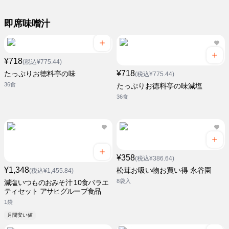
即席味噌汁
¥718
(税込¥775.44)
¥718
たっぷりお徳料亭の味
(税込¥775.44)
36食
たっぷりお徳料亭の味減塩
36食
¥358
(税込¥386.64)
¥1,348
松茸お吸い物お買い得 永谷園
(税込¥1,455.84)
8袋入
減塩いつものおみそ汁 10食バラエ
ティセット アサヒグループ食品
1袋
月間安い値