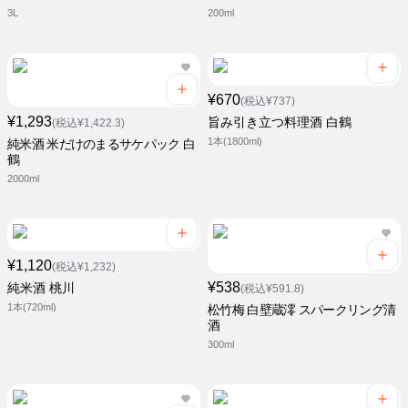
3L
200ml
¥670
(税込¥737)
¥1,293
旨み引き立つ料理酒 白鶴
(税込¥1,422.3)
1本(1800ml)
純米酒 米だけのまるサケパック 白
鶴
2000ml
¥1,120
(税込¥1,232)
¥538
純米酒 桃川
(税込¥591.8)
1本(720ml)
松竹梅 白壁蔵澪 スパークリング清
酒
300ml