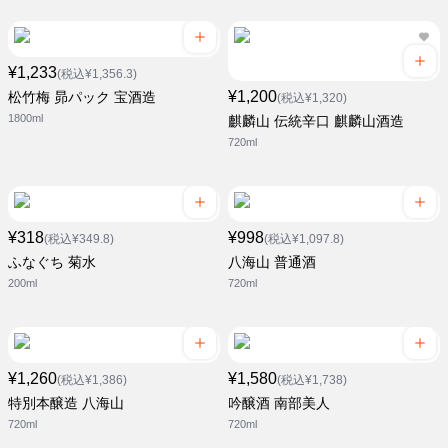
¥1,233
(税込¥1,356.3)
¥1,200
松竹梅 昴パック 宝酒造
(税込¥1,320)
1800ml
麒麟山 伝統辛口 麒麟山酒造
720ml
¥318
¥998
(税込¥349.8)
(税込¥1,097.8)
ふなぐち 菊水
八海山 普通酒
200ml
720ml
¥1,260
¥1,580
(税込¥1,386)
(税込¥1,738)
特別本醸造 八海山
吟醸酒 南部美人
720ml
720ml