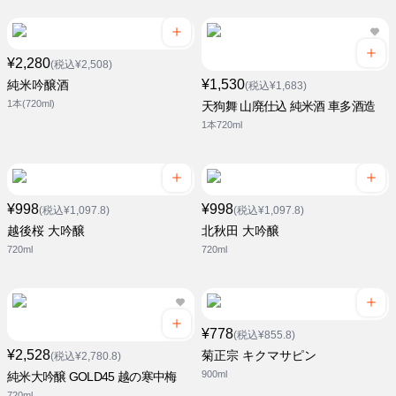
¥2,280
(税込¥2,508)
¥1,530
純米吟醸酒
(税込¥1,683)
1本(720ml)
天狗舞 山廃仕込 純米酒 車多酒造
1本720ml
¥998
¥998
(税込¥1,097.8)
(税込¥1,097.8)
越後桜 大吟醸
北秋田 大吟醸
720ml
720ml
¥778
(税込¥855.8)
¥2,528
菊正宗 キクマサピン
(税込¥2,780.8)
900ml
純米大吟醸 GOLD45 越の寒中梅
720ml