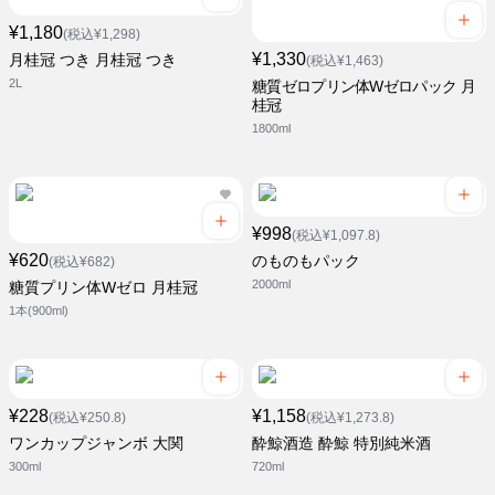
¥1,180
(税込¥1,298)
¥1,330
月桂冠 つき 月桂冠 つき
(税込¥1,463)
2L
糖質ゼロプリン体Wゼロパック 月
桂冠
1800ml
¥998
(税込¥1,097.8)
¥620
のものもパック
(税込¥682)
2000ml
糖質プリン体Wゼロ 月桂冠
1本(900ml)
¥228
¥1,158
(税込¥250.8)
(税込¥1,273.8)
ワンカップジャンボ 大関
酔鯨酒造 酔鯨 特別純米酒
300ml
720ml