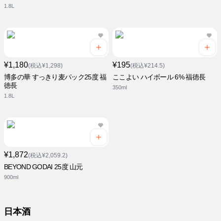
1.8L
¥1,180
¥195
(税込¥1,298)
(税込¥214.5)
博多の華 すっきり麦パック25度 福
ここよい ハイボール 6% 福徳長
徳長
350ml
1.8L
¥1,872
(税込¥2,059.2)
BEYOND GODAI 25度 山元
900ml
日本酒