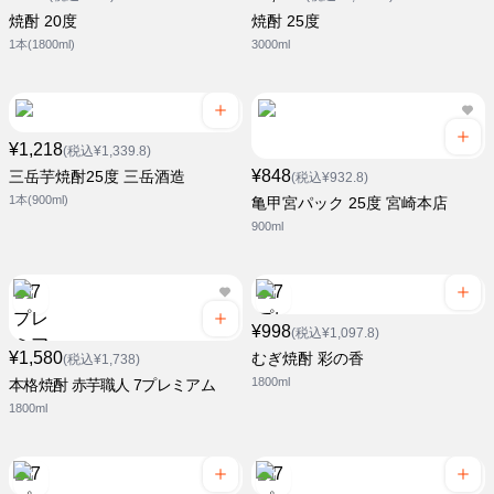
焼酎 20度
焼酎 25度
1本(1800ml)
3000ml
¥1,218
(税込¥1,339.8)
¥848
三岳芋焼酎25度 三岳酒造
(税込¥932.8)
1本(900ml)
亀甲宮パック 25度 宮崎本店
900ml
¥998
(税込¥1,097.8)
¥1,580
むぎ焼酎 彩の香
(税込¥1,738)
1800ml
本格焼酎 赤芋職人 7プレミアム
1800ml