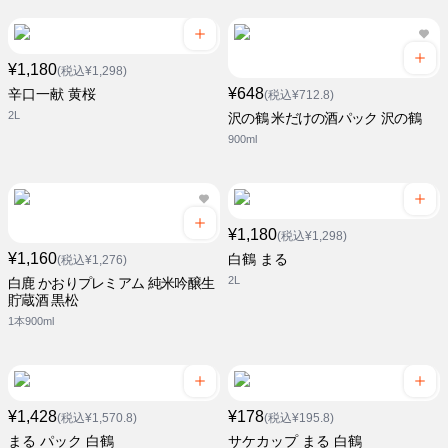
¥1,180
(税込¥1,298)
¥648
辛口一献 黄桜
(税込¥712.8)
2L
沢の鶴 米だけの酒パック 沢の鶴
900ml
¥1,180
(税込¥1,298)
¥1,160
白鶴 まる
(税込¥1,276)
2L
白鹿 かおりプレミアム 純米吟醸生
貯蔵酒 黒松
1本900ml
¥1,428
¥178
(税込¥1,570.8)
(税込¥195.8)
まる パック 白鶴
サケカップ まる 白鶴