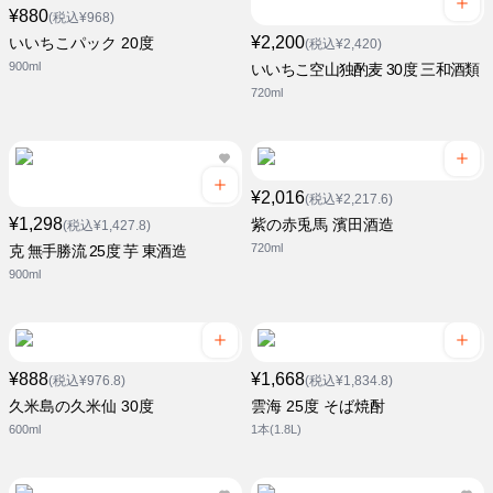
¥880
(税込¥968)
¥2,200
いいちこパック 20度
(税込¥2,420)
900ml
いいちこ空山独酌麦 30度 三和酒類
720ml
¥2,016
(税込¥2,217.6)
¥1,298
紫の赤兎馬 濱田酒造
(税込¥1,427.8)
720ml
克 無手勝流 25度 芋 東酒造
900ml
¥888
¥1,668
(税込¥976.8)
(税込¥1,834.8)
久米島の久米仙 30度
雲海 25度 そば焼酎
600ml
1本(1.8L)