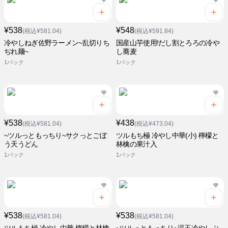
¥538
¥548
(税込¥581.04)
(税込¥591.84)
冷やしねぎ佐野ラーメン~乱切りち
国産山芋使用!だし割とろろの冷や
ぢれ麺~
し蕎麦
1パック
1パック
¥538
¥438
(税込¥581.04)
(税込¥473.04)
~ツルっともっちり~サクっとごぼ
ツルもち極 冷やし中華(小) 檸檬と
う天うどん
林檎の果汁入
1パック
1パック
¥538
¥538
(税込¥581.04)
(税込¥581.04)