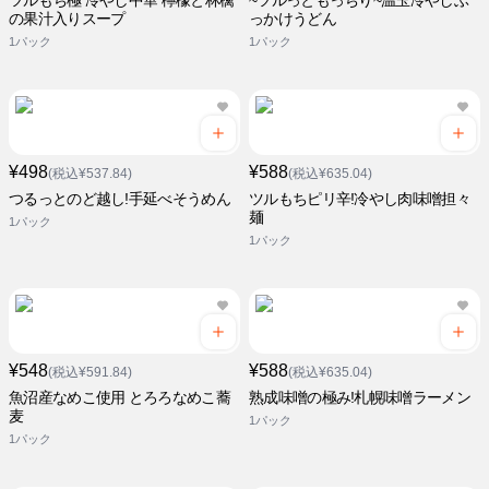
ツルもち極 冷やし中華 檸檬と林檎
~ツルっともっちり~温玉冷やしぶ
の果汁入りスープ
っかけうどん
1パック
1パック
¥498
¥588
(税込¥537.84)
(税込¥635.04)
つるっとのど越し!手延べそうめん
ツルもちピリ辛!冷やし肉味噌担々
麺
1パック
1パック
¥548
¥588
(税込¥591.84)
(税込¥635.04)
魚沼産なめこ使用 とろろなめこ蕎
熟成味噌の極み!札幌味噌ラーメン
麦
1パック
1パック