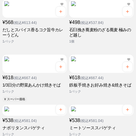
¥568
¥498
(税込¥613.44)
(税込¥537.84)
だしとスパイス香るコク旨牛カレ
石臼挽き蕎麦粉のざる蕎麦 極みの
ーうどん
ど越し
1パック
1個
¥618
¥618
(税込¥667.44)
(税込¥667.44)
1/3日分の野菜あんかけ焼きそば
鉄板手焼きお好み焼き&焼きそば
1パック
1パック
¥ スーパー価格
¥538
¥538
(税込¥581.04)
(税込¥581.04)
ナポリタンスパゲティ
ミートソーススパゲティ
1パック
1パック