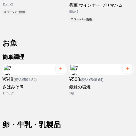
117g×2
香薫 ウインナー プリマハム
90gx2
¥ スーパー価格
¥ スーパー価格
お魚
簡単調理
¥548
¥508
(税込¥591.84)
(税込¥548.64)
さばみそ煮
銀鮭の塩焼
1パック
1枚
卵・牛乳・乳製品