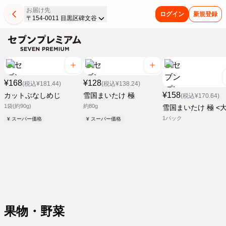
お届け先
ログイン
新規登録
〒154-0011 目黒区碑文谷
¥168
¥128
(税込¥181.44)
(税込¥138.24)
¥158
カットぶなしめじ
雪国まいたけ 極
(税込¥170.64)
1袋(約90g)
約80g
雪国まいたけ 極 <大
1パック
¥ スーパー価格
¥ スーパー価格
果物・野菜