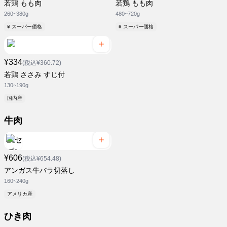
若鶏 もも肉
若鶏 もも肉
260~380g
480~720g
¥ スーパー価格
¥ スーパー価格
¥334
(税込¥360.72)
若鶏 ささみ すじ付
130~190g
国内産
牛肉
¥606
(税込¥654.48)
アンガス牛バラ切落し
160~240g
アメリカ産
ひき肉