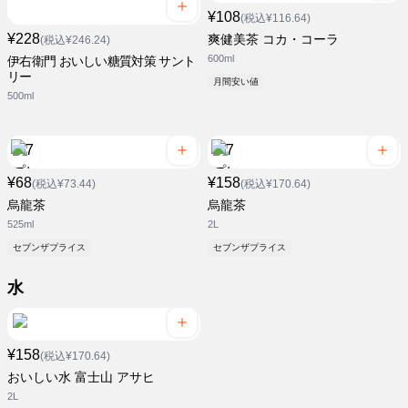
¥108
(税込¥116.64)
¥228
爽健美茶 コカ・コーラ
(税込¥246.24)
600ml
伊右衛門 おいしい糖質対策 サント
リー
月間安い値
500ml
¥68
¥158
(税込¥73.44)
(税込¥170.64)
烏龍茶
烏龍茶
525ml
2L
セブンザプライス
セブンザプライス
水
¥158
(税込¥170.64)
おいしい水 富士山 アサヒ
2L