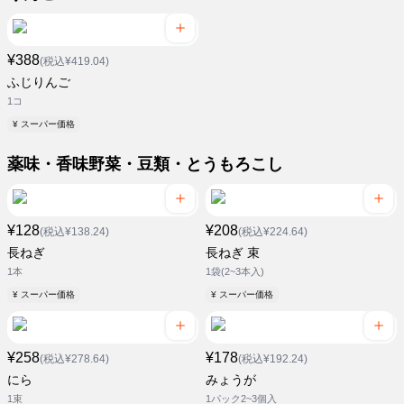
¥388
(税込¥419.04)
ふじりんご
1コ
¥ スーパー価格
薬味・香味野菜・豆類・とうもろこし
¥128
¥208
(税込¥138.24)
(税込¥224.64)
長ねぎ
長ねぎ 束
1本
1袋(2~3本入)
¥ スーパー価格
¥ スーパー価格
¥258
¥178
(税込¥278.64)
(税込¥192.24)
にら
みょうが
1束
1パック2~3個入