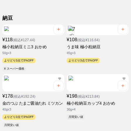
納豆
¥118
¥108
(税込¥127.44)
(税込¥116.64)
極小粒納豆ミニ3 おかめ
うま味 極小粒納豆
50g×3
45g×3
よりどり3点で3%OFF
よりどり3点で3%OFF
¥ スーパー価格
¥178
¥198
(税込¥192.24)
(税込¥213.84)
金のつぶ たまご醤油たれ ミツカン
極小粒納豆カップ4 おかめ
40gx3
30g×4
よりどり3点で3%OFF
月間安い値
月間安い値