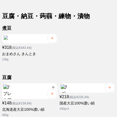
豆腐・納豆・蒟蒻・練物・漬物
煮豆
¥318
(税込¥343.44)
おまめさん きんとき
130g
豆腐
¥218
(税込¥235.44)
¥148
国産大豆100%濃い絹
(税込¥159.84)
200g×2
北海道産大豆100%濃い絹
450g