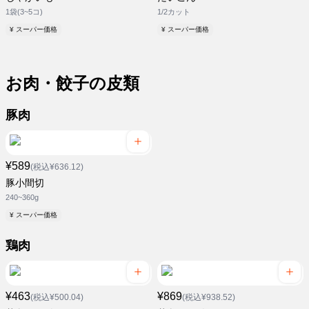
1袋(3~5コ)
1/2カット
¥ スーパー価格
¥ スーパー価格
お肉・餃子の皮類
豚肉
¥589
(税込¥636.12)
豚小間切
240~360g
¥ スーパー価格
鶏肉
¥463
¥869
(税込¥500.04)
(税込¥938.52)