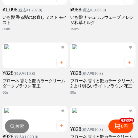
¥1,098
¥988
(税込¥1,207.8)
(税込¥1,086.8)
いち髪 香る髪のお直し ミスト モイ
いち髪 ナチュラルウェーブ アレン
スト
ジ和草ミルク
60ml
150ml
¥828
¥828
(税込¥910.8)
(税込¥910.8)
ブローネ 香りと艶カラークリーム
ブローネ 香りと艶カラー クリーム
ダークブラウン 花王
2 より明るいライトブラウン 花王
80g
80g
送料無料
検索
0円
¥828
(税込¥910.8)
¥928
ブローネ 香りと艶カラークリーム
(税込¥1,020.8)