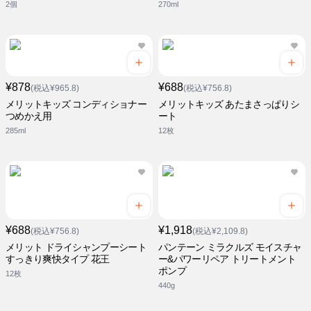
2個
270ml
¥878
¥688
(税込¥965.8)
(税込¥756.8)
メリットキッズ コンディショナー
メリットキッズ あたまさっぱりシ
つめかえ用
ート
285ml
12枚
¥688
¥1,918
(税込¥756.8)
(税込¥2,109.8)
メリット ドライシャンプーシート
パンテーン ミラクルズ モイスチャ
すっきり爽快タイプ 花王
ー&パワーリペア トリートメント
ポンプ
12枚
440g