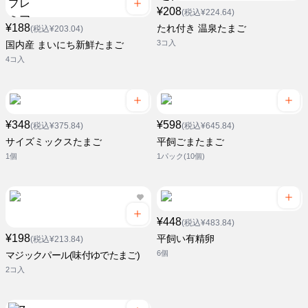
¥208
(税込¥224.64)
¥188
たれ付き 温泉たまご
(税込¥203.04)
3コ入
国内産 まいにち新鮮たまご
4コ入
¥348
¥598
(税込¥375.84)
(税込¥645.84)
サイズミックスたまご
平飼ごまたまご
1個
1パック(10個)
¥448
(税込¥483.84)
¥198
平飼い有精卵
(税込¥213.84)
6個
マジックパール(味付ゆでたまご)
2コ入