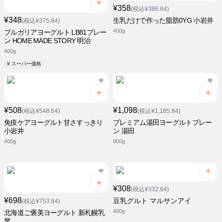
¥358
(税込¥386.64)
¥348
生乳だけで作った脂肪0YG 小岩井
(税込¥375.84)
400g
ブルガリアヨーグルト LB81プレー
ン HOME MADE STORY 明治
400g
¥ スーパー価格
¥508
¥1,098
(税込¥548.64)
(税込¥1,185.84)
免疫ケアヨーグルト甘さすっきり
プレミアム湯田ヨーグルトプレー
小岩井
ン 湯田
400g
800g
¥308
(税込¥332.64)
¥698
豆乳グルト マルサンアイ
(税込¥753.84)
400g
北海道ご褒美ヨーグルト 新札幌乳
業