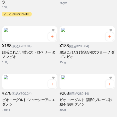
永
75gx4
100g
よりどり3点で3%OFF
¥188
¥188
(税込¥203.04)
(税込¥203.04)
腸活これだけ贅沢ストロベリー ダ
腸活これだけ贅沢5種のフルーツ ダ
ノンビオ
ノンビオ
150g
150g
¥278
¥268
(税込¥300.24)
(税込¥289.44)
ビオヨーグルト ジューシーアロエ
ビオ ヨーグルト 脂肪0プレーン砂
ダノン
糖不使用 ダノン
75gx4
300g