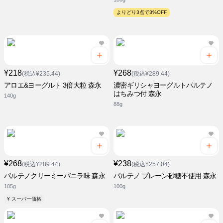
よりどり3点で3%OFF
¥218
¥268
(税込¥235.44)
(税込¥289.44)
アロエ&ヨーグルト 3倍大粒 森永
濃密ギリシャヨーグルトパルテノ
はちみつ付 森永
140g
88g
¥268
¥238
(税込¥289.44)
(税込¥257.04)
パルテノクリーミーバニラ味 森永
パルテノ プレーン砂糖不使用 森永
105g
100g
¥ スーパー価格