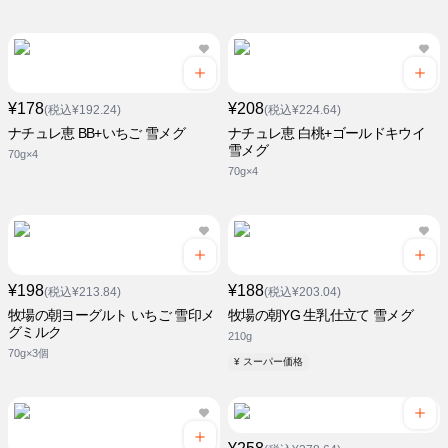
¥178
¥208
(税込¥192.24)
(税込¥224.64)
ナチュレ恵 BB+いちご 雪メグ
ナチュレ恵 白桃+ゴールドキウイ
雪メグ
70g×4
70g×4
¥198
¥188
(税込¥213.84)
(税込¥203.04)
牧場の朝ヨーグルト いちご 雪印メ
牧場の朝YG 生乳仕立て 雪メグ
グミルク
210g
70g×3個
¥ スーパー価格