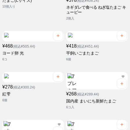
¥378
たまご(Lサイズ)
(税込¥408.24)
10個入り
ネギダレで食べる ねぎ塩たまご キ
ューピー
2個入
¥468
¥418
(税込¥505.44)
(税込¥451.44)
ヨード卵 光
平飼いごまたまご
6コ
6個
¥278
(税込¥300.24)
¥268
紅雫
(税込¥289.44)
6個
国内産 まいにち新鮮たまご
6コ入