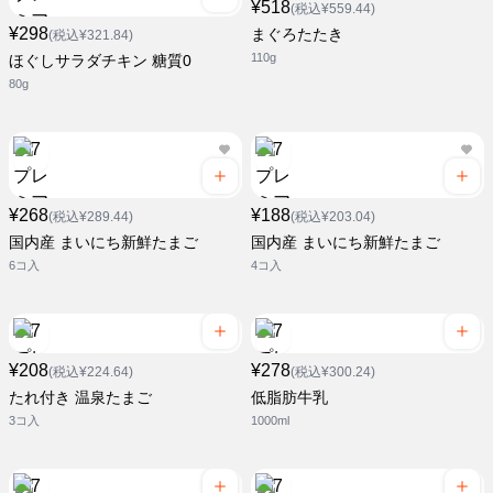
¥518
(税込¥559.44)
¥298
まぐろたたき
(税込¥321.84)
110g
ほぐしサラダチキン 糖質0
80g
¥268
¥188
(税込¥289.44)
(税込¥203.04)
国内産 まいにち新鮮たまご
国内産 まいにち新鮮たまご
6コ入
4コ入
¥208
¥278
(税込¥224.64)
(税込¥300.24)
たれ付き 温泉たまご
低脂肪牛乳
3コ入
1000ml