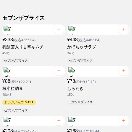
セブンザプライス
¥338
¥448
(税込¥365.04)
(税込¥483.84)
乳酸菌入り甘辛キムチ
かぼちゃサラダ
450g
340g
セブンザプライス
セブンザプライス
¥88
¥78
(税込¥95.04)
(税込¥84.24)
極小粒納豆
しらたき
40gx3
150g
よりどり3点で3%OFF
セブンザプライス
セブンザプライス
¥208
¥168
(税込¥224.64)
(税込¥181.44)