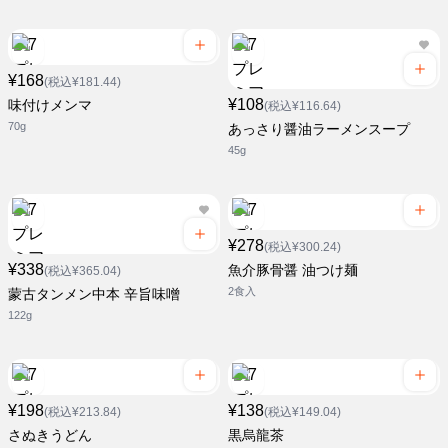
¥168
(税込¥181.44)
¥108
味付けメンマ
(税込¥116.64)
70g
あっさり醤油ラーメンスープ
45g
¥278
(税込¥300.24)
¥338
魚介豚骨醤 油つけ麺
(税込¥365.04)
2食入
蒙古タンメン中本 辛旨味噌
122g
¥198
¥138
(税込¥213.84)
(税込¥149.04)
さぬきうどん
黒烏龍茶