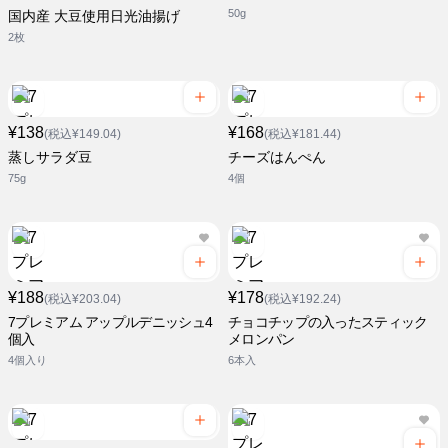
50g
国内産 大豆使用日光油揚げ
2枚
¥138
¥168
(税込¥149.04)
(税込¥181.44)
蒸しサラダ豆
チーズはんぺん
75g
4個
¥188
¥178
(税込¥203.04)
(税込¥192.24)
7プレミアム アップルデニッシュ4
チョコチップの入ったスティック
個入
メロンパン
4個入り
6本入