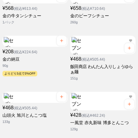
¥568
¥658
(税込¥613.44)
(税込¥710.64)
金の牛タンシチュー
金のビーフシチュー
1パック
260g
¥208
(税込¥224.64)
¥468
金の納豆
(税込¥505.44)
90g
飯田商店 わんたん入りしょうゆら
ぁ麺
よりどり3点で3%OFF
151g
¥468
(税込¥505.44)
¥428
山頭火 旭川とんこつ塩
(税込¥462.24)
133g
一風堂 赤丸新味 博多とんこつ
129g