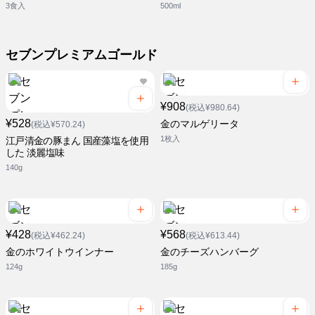
3食入
500ml
セブンプレミアムゴールド
¥908
(税込¥980.64)
¥528
金のマルゲリータ
(税込¥570.24)
1枚入
江戸清金の豚まん 国産藻塩を使用
した 淡麗塩味
140g
¥428
¥568
(税込¥462.24)
(税込¥613.44)
金のホワイトウインナー
金のチーズハンバーグ
124g
185g