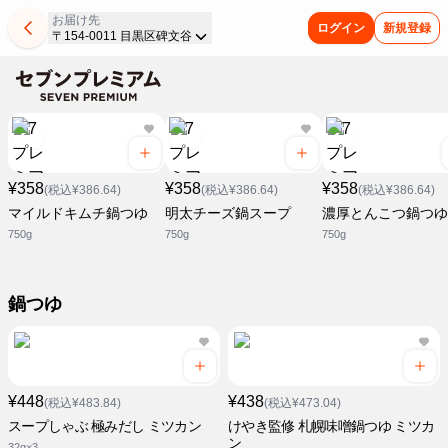
お届け先
ログイン
新規登録
〒154-0011 目黒区碑文谷
¥358
¥358
¥358
(税込¥386.64)
(税込¥386.64)
(税込¥386.64)
マイルドキムチ鍋つゆ
明太チーズ鍋スープ
濃厚とんこつ鍋つゆ
750g
750g
750g
鍋つゆ
¥448
¥438
(税込¥483.84)
(税込¥473.04)
スープしゃぶ 極みだし ミツカン
けやき監修 札幌味噌鍋つゆ ミツカ
ン
32g×3