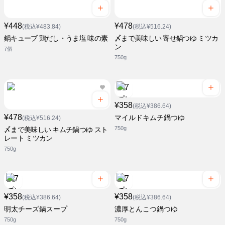
¥448
¥478
(税込¥483.84)
(税込¥516.24)
鍋キューブ 鶏だし・うま塩 味の素
〆まで美味しい 寄せ鍋つゆ ミツカ
ン
7個
750g
¥358
(税込¥386.64)
¥478
マイルドキムチ鍋つゆ
(税込¥516.24)
750g
〆まで美味しい キムチ鍋つゆ スト
レート ミツカン
750g
¥358
¥358
(税込¥386.64)
(税込¥386.64)
明太チーズ鍋スープ
濃厚とんこつ鍋つゆ
750g
750g