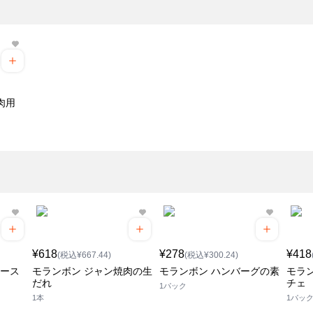
肉用
¥618
¥278
¥418
(税込¥667.44)
(税込¥300.24)
ソース
モランボン ジャン焼肉の生
モランボン ハンバーグの素
モラ
だれ
チェ
1パック
1本
1パッ