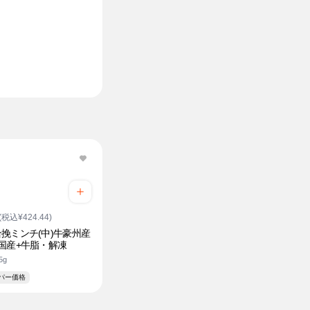
(税込¥424.44)
挽ミンチ(中)牛豪州産
国産+牛脂・解凍
5g
ーパー価格