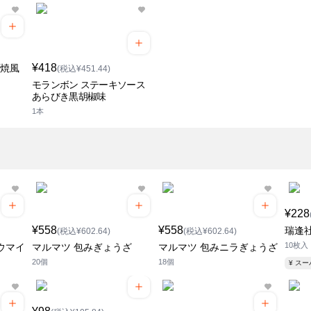
¥418
石焼風
(税込¥451.44)
モランボン ステーキソース
あらびき黒胡椒味
1本
¥228
¥558
¥558
瑞逢
(税込¥602.64)
(税込¥602.64)
10枚入
ウマイ
マルマツ 包みぎょうざ
マルマツ 包みニラぎょうざ
20個
18個
¥ ス