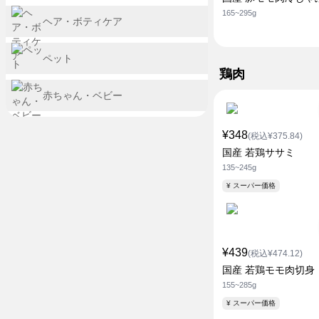
165~295g
ヘア・ボティケア
ペット
鶏肉
赤ちゃん・ベビー
¥348
(税込¥375.84)
国産 若鶏ササミ
135~245g
¥ スーパー価格
¥439
(税込¥474.12)
国産 若鶏モモ肉切身
155~285g
¥ スーパー価格