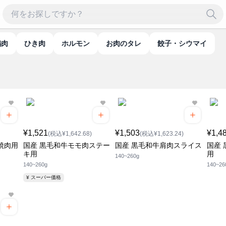
鶏肉
ひき肉
ホルモン
お肉のタレ
餃子・シウマイ
¥1,521
¥1,503
¥1,4
(税込¥1,642.68)
(税込¥1,623.24)
焼肉用
国産 黒毛和牛モモ肉ステー
国産 黒毛和牛肩肉スライス
国産
キ用
用
140~260g
140~260g
140~26
¥ スーパー価格