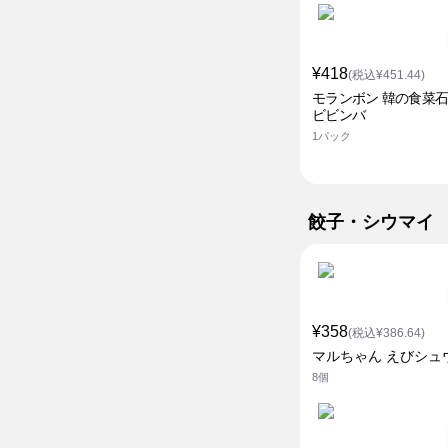
¥418
(税込¥451.44)
モランボン 韓の食菜
ビビンバ
1パック
餃子・シウマイ
¥358
(税込¥386.64)
マルちゃん えびシュ
8個