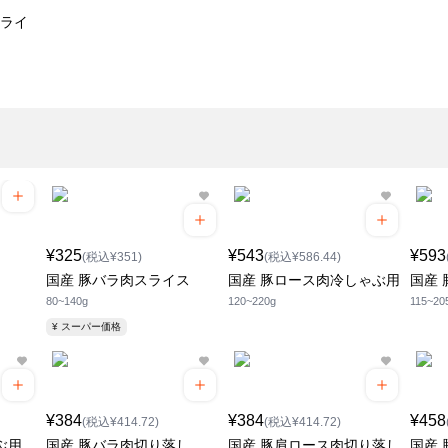
スライ
¥325
¥543
¥593
(税込¥351)
(税込¥586.44)
国産 豚バラ肉スライス
国産 豚ロース肉冷しゃぶ用
国産
80~140g
120~220g
115~20
¥ スーパー価格
¥384
¥384
¥458
(税込¥414.72)
(税込¥414.72)
ぶ用
国産 豚バラ肉切り落し
国産 豚肩ロース肉切り落し
国産