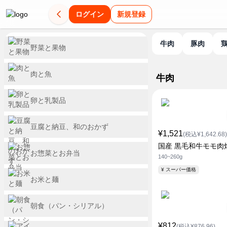
ログイン
新規登録
牛肉
豚肉
野菜と果物
肉と魚
牛肉
卵と乳製品
豆腐と納豆、和のおかず
¥1,521
(税込¥1,642.68)
国産 黒毛和牛モモ肉
お惣菜とお弁当
140~260g
¥ スーパー価格
お米と麺
朝食（パン・シリアル）
¥812
(税込¥876.96)