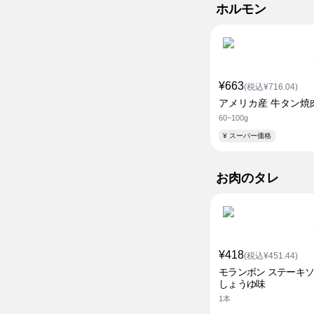
ホルモン
¥663
(税込¥716.04)
アメリカ産 牛タン焼
60~100g
¥ スーパー価格
お肉のタレ
¥418
(税込¥451.44)
モランボン ステーキ
しょうゆ味
1本