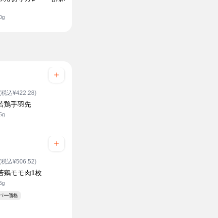
0g
(税込¥422.28)
 若鶏手羽先
5g
(税込¥506.52)
若鶏モモ肉1枚
5g
ーパー価格