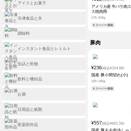
アイスとお菓子
アメリカ産 牛バラ肉
ス焼肉用
冷凍食品と氷
175~325g
¥ スーパー価格
調味料
豚肉
インスタント食品とレトルト
缶詰と乾物
¥236
(税込¥254.88)
国産 豚小間切れ(小)
飲料と嗜好品
105~195g
¥ スーパー価格
お酒
日用品と紙類
¥557
(税込¥601.56)
医薬部外品
国産 豚モモ肉冷しゃ