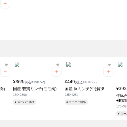
¥369
¥449
(税込¥398.52)
(税込¥484.92)
¥393
肉)
国産 若鶏ミンチ(モモ肉)
国産 豚ミンチ(中)解凍
130~230g
235~425g
牛豚合
+豚肉
¥ スーパー価格
¥ スーパー価格
175~32
¥ ス