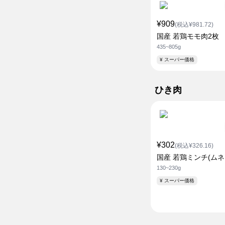
¥909
(税込¥981.72)
国産 若鶏モモ肉2枚
435~805g
¥ スーパー価格
ひき肉
¥302
(税込¥326.16)
国産 若鶏ミンチ(ムネ
130~230g
¥ スーパー価格