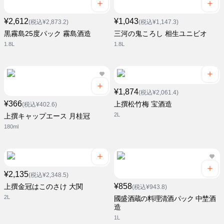
¥2,612
¥1,043
(税込¥2,873.2)
(税込¥1,147.3)
黒霧島25度パック 霧島酒造
三河の鬼ころし 相生ユニビオ
1.8L
1.8L
¥1,874
(税込¥2,061.4)
¥366
上撰松竹梅 宝酒造
(税込¥402.6)
2L
上撰キャップエース 月桂冠
180ml
¥2,135
(税込¥2,348.5)
¥858
上撰金冠はこのさけ 大関
(税込¥943.8)
2L
國盛酒蔵の料理清酒パック 中埜酒
造
1L