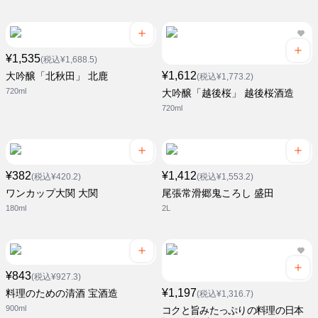
¥1,535
(税込¥1,688.5)
¥1,612
大吟醸「北秋田」 北鹿
(税込¥1,773.2)
720ml
大吟醸「越後桜」 越後桜酒造
720ml
¥382
¥1,412
(税込¥420.2)
(税込¥1,553.2)
ワンカップ大関 大関
尾張常滑郷鬼ころし 盛田
180ml
2L
¥843
(税込¥927.3)
¥1,197
料理のための清酒 宝酒造
(税込¥1,316.7)
900ml
コクと旨みたっぷりの料理の日本