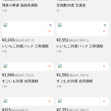
博多の華麦 福徳長酒類
宝焼酎25度 宝酒造
1.8L
2L
¥2,243
¥2,551
(税込¥2,467.3)
(税込¥2,806.1)
いいちこ20度パック 三和酒類
いいちこ25度パック 三和酒類
1.8L
1.8L
¥1,566
¥1,582
(税込¥1,722.6)
(税込¥1,740.2)
すごいも25度 合同酒精
すごむぎ25度 合同酒精
1.8L
1.8L
¥315
¥2,351
(税込¥346.5)
(税込¥2,586.1)