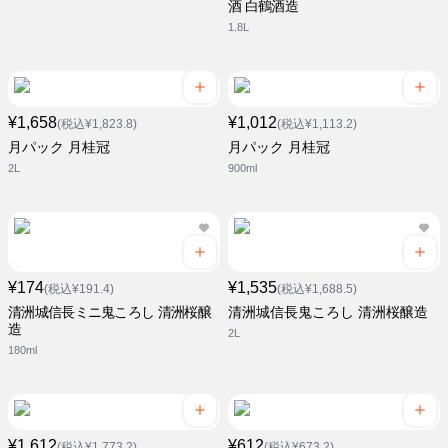
酒 白鶴酒造
1.8L
¥1,658
¥1,012
(税込¥1,823.8)
(税込¥1,113.2)
月パック 月桂冠
月パック 月桂冠
2L
900ml
¥174
¥1,535
(税込¥191.4)
(税込¥1,688.5)
清洲城信長ミニ鬼ころし 清洲桜醸
清洲城信長鬼ころし 清洲桜醸造
造
2L
180ml
¥1,612
¥612
(税込¥1,773.2)
(税込¥673.2)