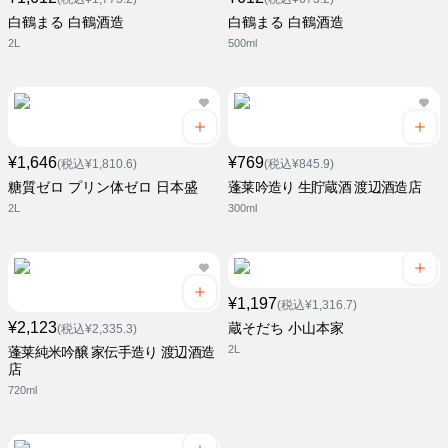
白鶴まる 白鶴酒造
白鶴まる 白鶴酒造
2L
500ml
¥1,646
¥769
(税込¥1,810.6)
(税込¥845.9)
糖質ゼロ プリン体ゼロ 日本盛
蓬莱吟造り 生貯蔵酒 渡辺酒造店
2L
300ml
¥1,197
(税込¥1,316.7)
¥2,123
蔵そだち 小山本家
(税込¥2,335.3)
2L
蓬莱純米吟醸 家伝手造り 渡辺酒造
店
720ml