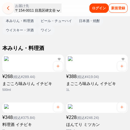
お届け先
ログイン
新規登録
〒154-0011 目黒区碑文谷
本みりん・料理酒
ビール・チューハイ
日本酒・焼酎
ウイスキー・洋酒
ワイン
本みりん・料理酒
¥268
¥388
(税込¥289.44)
(税込¥419.04)
まごころ味みりん イチビキ
まごころ味みりん イチビキ
500ml
1L
¥348
¥228
(税込¥375.84)
(税込¥246.24)
料理酒 イチビキ
ほんてり ミツカン