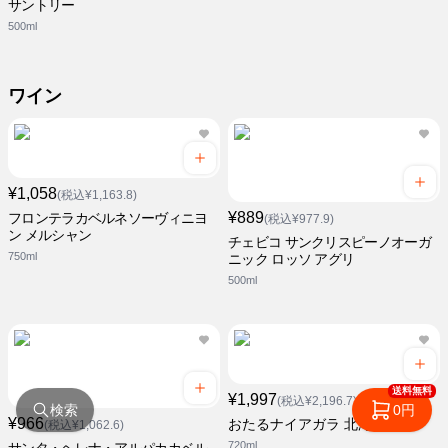
サントリー
500ml
ワイン
¥1,058
(税込¥1,163.8)
¥889
フロンテラカベルネソーヴィニヨ
(税込¥977.9)
ン メルシャン
チェビコ サンクリスピーノオーガ
750ml
ニック ロッソ アグリ
500ml
送料無料
¥1,997
(税込¥2,196.7)
検索
0円
¥966
おたるナイアガラ 北海道ワイン
(税込¥1,062.6)
720ml