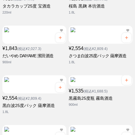
タカラカップ25度 宝酒造
桜島 黒麹 本坊酒造
220ml
1.8L
¥1,843
¥2,554
(税込¥2,027.3)
(税込¥2,809.4)
だいやめ DAIYAME 濱田酒造
さつま白波25度パック 薩摩酒造
900ml
1.8L
¥1,535
(税込¥1,688.5)
¥2,554
黒霧島25度瓶 霧島酒造
(税込¥2,809.4)
900ml
黒白波25度パック 薩摩酒造
1.8L