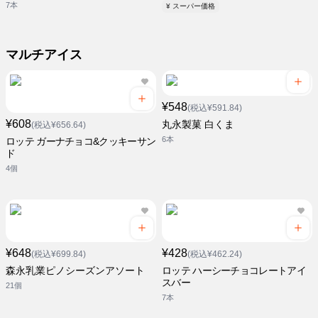
7本
¥ スーパー価格
マルチアイス
¥548
(税込¥591.84)
¥608
丸永製菓 白くま
(税込¥656.64)
6本
ロッテ ガーナチョコ&クッキーサン
ド
4個
¥648
¥428
(税込¥699.84)
(税込¥462.24)
森永乳業ピノシーズンアソート
ロッテ ハーシーチョコレートアイ
スバー
21個
7本