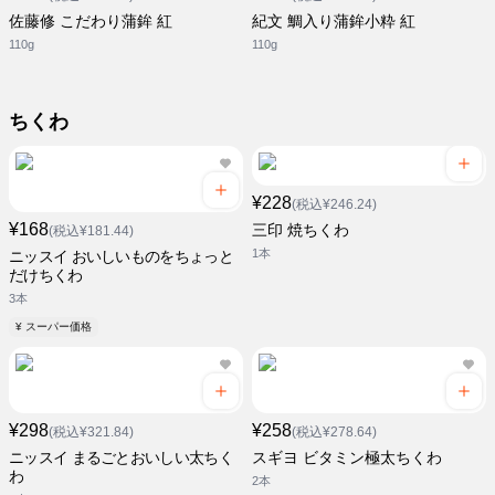
佐藤修 こだわり蒲鉾 紅
紀文 鯛入り蒲鉾小粋 紅
110g
110g
ちくわ
¥228
(税込¥246.24)
¥168
三印 焼ちくわ
(税込¥181.44)
1本
ニッスイ おいしいものをちょっと
だけちくわ
3本
¥ スーパー価格
¥298
¥258
(税込¥321.84)
(税込¥278.64)
ニッスイ まるごとおいしい太ちく
スギヨ ビタミン極太ちくわ
わ
2本