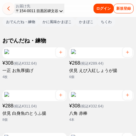
お届け先
ログイン
新規登録
〒154-0011 目黒区碑文谷
おでんだね・練物
かに風味かまぼこ
かまぼこ
ちくわ
おでんだね・練物
¥308
¥268
(税込¥332.64)
(税込¥289.44)
一正 お魚厚揚げ
伏見 えび入紅しょうが揚
4枚
6個
¥288
¥308
(税込¥311.04)
(税込¥332.64)
伏見 白身魚のとうふ揚
八角 赤棒
8個
4本