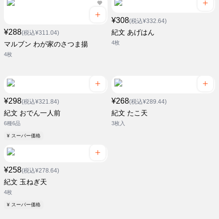
¥308
(税込¥332.64)
¥288
紀文 あげはん
(税込¥311.04)
4枚
マルブン わが家のさつま揚
4枚
¥298
¥268
(税込¥321.84)
(税込¥289.44)
紀文 おでん一人前
紀文 たこ天
6種6品
3枚入
¥ スーパー価格
¥258
(税込¥278.64)
紀文 玉ねぎ天
4枚
¥ スーパー価格