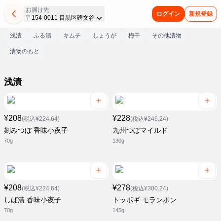
お届け先
ログイン
新規登録
〒154-0011 目黒区碑文谷
浅漬
ふる漬
キムチ
しょうが
梅干
その他漬物
漬物のもと
浅漬
¥208
¥228
(税込¥224.64)
(税込¥246.24)
刻みつぼ 香味小夜子
九州つぼマイルド
70g
130g
¥208
¥278
(税込¥224.64)
(税込¥300.24)
しば漬 香味小夜子
トッポギ モランボン
70g
145g