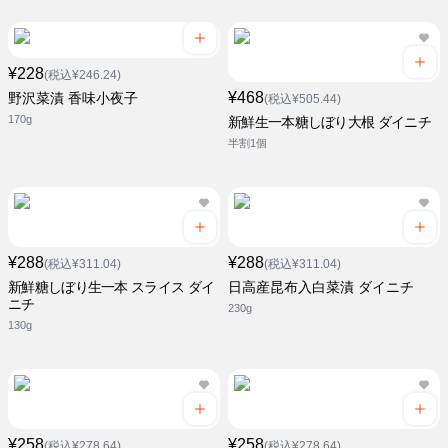
¥228
(税込¥246.24)
¥468
野沢菜漬 香味小夜子
(税込¥505.44)
170g
新鮮生一本糖しぼり大根 ダイニチ
半割1個
¥288
¥288
(税込¥311.04)
(税込¥311.04)
新鮮糖しぼり生一本 スライス ダイ
日高産昆布入白菜漬 ダイニチ
ニチ
230g
130g
¥258
¥258
(税込¥278.64)
(税込¥278.64)