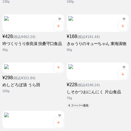
130g
160g
¥428
¥168
(税込¥462.24)
(税込¥181.44)
吟づくりうり奈良漬 扶桑守口食品
きゅうりのキューちゃん 東海漬物
45g
90g
¥298
(税込¥321.84)
¥228
めしどろぼ漬 うら田
(税込¥246.24)
105g
しそかつおにんにく 片山食品
75g
¥ スーパー価格