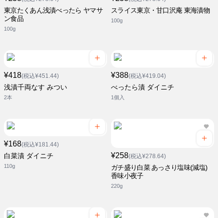
東京たくあん浅漬べったら ヤマサ
スライス東京・甘口沢庵 東海漬物
ン食品
100g
100g
¥418
¥388
(税込¥451.44)
(税込¥419.04)
浅漬千両なす みつい
べったら漬 ダイニチ
2本
1個入
¥168
(税込¥181.44)
¥258
白菜漬 ダイニチ
(税込¥278.64)
110g
ガチ盛り白菜 あっさり塩味(減塩)
香味小夜子
220g