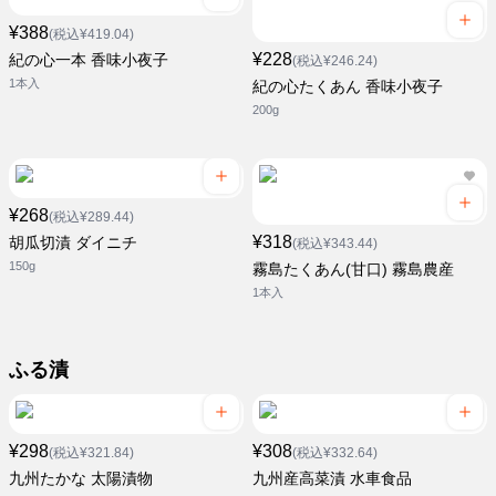
¥388
(税込¥419.04)
¥228
紀の心一本 香味小夜子
(税込¥246.24)
1本入
紀の心たくあん 香味小夜子
200g
¥268
(税込¥289.44)
¥318
胡瓜切漬 ダイニチ
(税込¥343.44)
150g
霧島たくあん(甘口) 霧島農産
1本入
ふる漬
¥298
¥308
(税込¥321.84)
(税込¥332.64)
九州たかな 太陽漬物
九州産高菜漬 水車食品