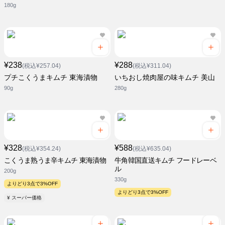
180g
¥238
¥288
(税込¥257.04)
(税込¥311.04)
プチこくうまキムチ 東海漬物
いちおし焼肉屋の味キムチ 美山
90g
280g
¥328
¥588
(税込¥354.24)
(税込¥635.04)
こくうま熟うま辛キムチ 東海漬物
牛角韓国直送キムチ フードレーベ
ル
200g
330g
よりどり3点で3%OFF
よりどり3点で3%OFF
¥ スーパー価格