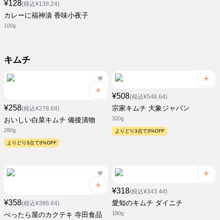
¥128
(税込¥138.24)
カレーに福神漬 香味小夜子
100g
キムチ
¥508
(税込¥548.64)
¥258
宗家キムチ 大象ジャパン
(税込¥278.64)
320g
おいしい白菜キムチ 備後漬物
280g
よりどり3点で3%OFF
よりどり3点で3%OFF
¥318
(税込¥343.44)
¥358
愛知のキムチ ダイニチ
(税込¥386.64)
180g
べったら屋のカクテキ 寺田食品