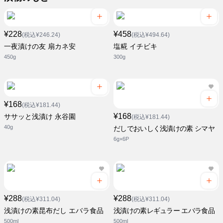
¥228
¥458
(税込¥246.24)
(税込¥494.64)
一夜漬けの友 扇カネ安
塩糀 イチビキ
450g
300g
¥168
(税込¥181.44)
¥168
ササッと浅漬け 永谷園
(税込¥181.44)
40g
だしでおいしく浅漬けの素 シマヤ
6g×6P
¥288
¥288
(税込¥311.04)
(税込¥311.04)
浅漬けの素昆布だし エバラ食品
浅漬けの素レギュラー エバラ食品
500ml
500ml