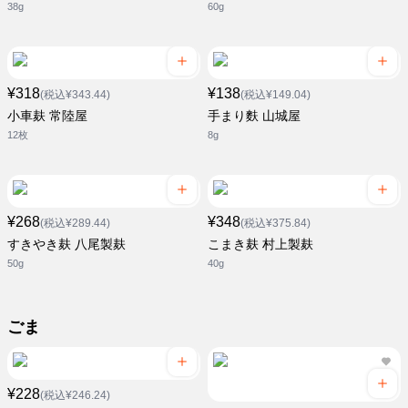
38g
60g
¥318
¥138
(税込¥343.44)
(税込¥149.04)
小車麸 常陸屋
手まり麩 山城屋
12枚
8g
¥268
¥348
(税込¥289.44)
(税込¥375.84)
すきやき麸 八尾製麸
こまき麸 村上製麸
50g
40g
ごま
¥228
(税込¥246.24)