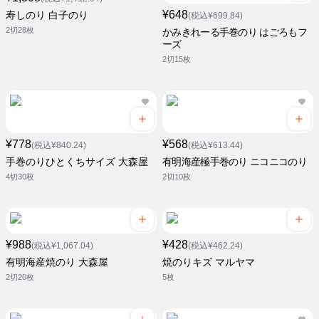
¥648
寿しのり 白子のり
(税込¥699.84)
2切28枚
かみきれーる手巻のり はごろもフ
ーズ
2切15枚
¥778
¥568
(税込¥840.24)
(税込¥613.44)
手巻のりひとくちサイズ 大森屋
有明海産極手巻のり ニコニコのり
4切30枚
2切10枚
¥988
¥428
(税込¥1,067.04)
(税込¥462.24)
有明海産焼のり 大森屋
焼のりキズ マルヤマ
2切20枚
5枚