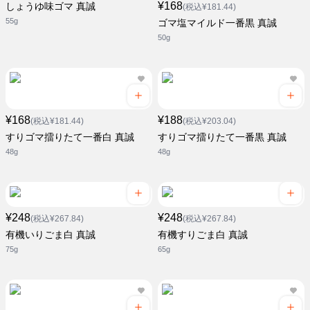
¥168
しょうゆ味ゴマ 真誠
(税込¥181.44)
55g
ゴマ塩マイルド一番黒 真誠
50g
¥168
¥188
(税込¥181.44)
(税込¥203.04)
すりゴマ擂りたて一番白 真誠
すりゴマ擂りたて一番黒 真誠
48g
48g
¥248
¥248
(税込¥267.84)
(税込¥267.84)
有機いりごま白 真誠
有機すりごま白 真誠
75g
65g