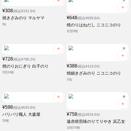
¥308
(税込¥332.64)
¥648
焼きざみのり マルヤマ
(税込¥699.84)
8g
焼のりはねだし ニコニコのり
全型8枚
¥728
(税込¥786.24)
¥388
焼のりおにぎり 白子のり
(税込¥419.04)
3切24枚
焼細きざみのり ニコニコのり
10g
¥598
(税込¥645.84)
¥758
バリバリ職人 大森屋
(税込¥818.64)
30枚
遠赤焙煎味のりてりやき 浜乙女
10切70枚