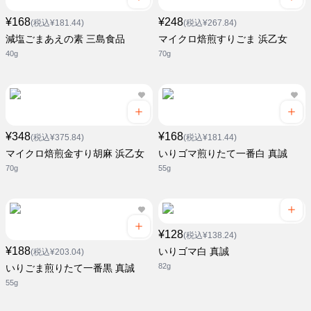
¥168
¥248
(税込¥181.44)
(税込¥267.84)
減塩ごまあえの素 三島食品
マイクロ焙煎すりごま 浜乙女
40g
70g
¥348
¥168
(税込¥375.84)
(税込¥181.44)
マイクロ焙煎金すり胡麻 浜乙女
いりゴマ煎りたて一番白 真誠
70g
55g
¥128
(税込¥138.24)
¥188
いりゴマ白 真誠
(税込¥203.04)
82g
いりごま煎りたて一番黒 真誠
55g