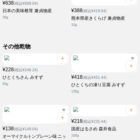
¥638
(税込¥689.04)
¥388
日本の美味椎茸 兼貞物産
(税込¥419.04)
30g
熊本県産きくらげ 兼貞物産
10g
その他乾物
¥228
(税込¥246.24)
¥418
ひとくちさん みすず
(税込¥451.44)
83g
ひとくちの凍り豆腐 みすず
135g
¥218
(税込¥235.44)
¥138
国産はるさめ 森井食品
(税込¥149.04)
100g
オーマイクルトンプレーン味 ニッ