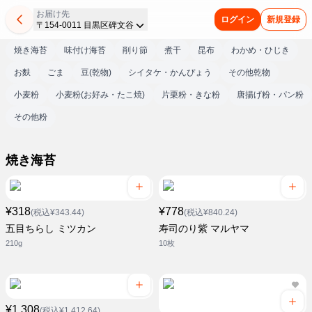
お届け先
ログイン
新規登録
〒154-0011 目黒区碑文谷
焼き海苔
味付け海苔
削り節
煮干
昆布
わかめ・ひじき
お麩
ごま
豆(乾物)
シイタケ・かんぴょう
その他乾物
小麦粉
小麦粉(お好み・たこ焼)
片栗粉・きな粉
唐揚げ粉・パン粉
その他粉
焼き海苔
¥318
¥778
(税込¥343.44)
(税込¥840.24)
五目ちらし ミツカン
寿司のり紫 マルヤマ
210g
10枚
¥1,308
(税込¥1,412.64)