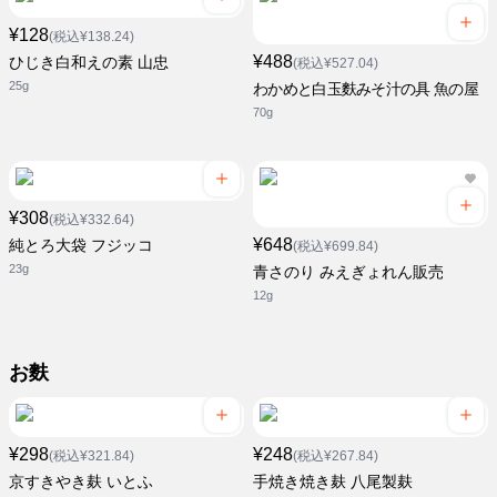
¥128
(税込¥138.24)
¥488
ひじき白和えの素 山忠
(税込¥527.04)
25g
わかめと白玉麩みそ汁の具 魚の屋
70g
¥308
(税込¥332.64)
¥648
純とろ大袋 フジッコ
(税込¥699.84)
23g
青さのり みえぎょれん販売
12g
お麩
¥298
¥248
(税込¥321.84)
(税込¥267.84)
京すきやき麸 いとふ
手焼き焼き麸 八尾製麸