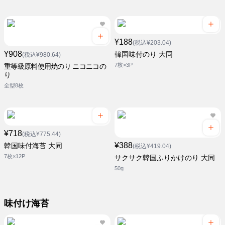
¥188
(税込¥203.04)
¥908
韓国味付のり 大同
(税込¥980.64)
7枚×3P
重等級原料使用焼のり ニコニコの
り
全型8枚
¥718
(税込¥775.44)
¥388
韓国味付海苔 大同
(税込¥419.04)
7枚×12P
サクサク韓国ふりかけのり 大同
50g
味付け海苔