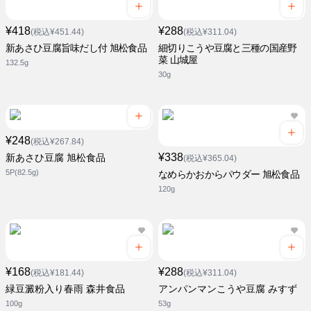
¥418
¥288
(税込¥451.44)
(税込¥311.04)
新あさひ豆腐旨味だし付 旭松食品
細切りこうや豆腐と三種の国産野
菜 山城屋
132.5g
30g
¥248
(税込¥267.84)
¥338
新あさひ豆腐 旭松食品
(税込¥365.04)
5P(82.5g)
なめらかおからパウダー 旭松食品
120g
¥168
¥288
(税込¥181.44)
(税込¥311.04)
緑豆澱粉入り春雨 森井食品
アンパンマンこうや豆腐 みすず
100g
53g