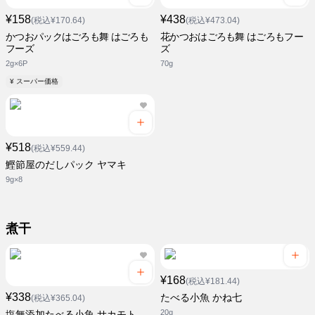
¥158
¥438
(税込¥170.64)
(税込¥473.04)
かつおパックはごろも舞 はごろも
花かつおはごろも舞 はごろもフー
フーズ
ズ
2g×6P
70g
¥ スーパー価格
¥518
(税込¥559.44)
鰹節屋のだしパック ヤマキ
9g×8
煮干
¥168
(税込¥181.44)
¥338
たべる小魚 かね七
(税込¥365.04)
20g
塩無添加たべる小魚 サカモト