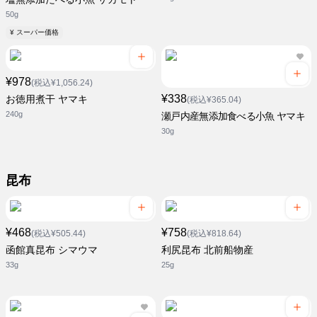
50g
¥ スーパー価格
¥978
(税込¥1,056.24)
¥338
お徳用煮干 ヤマキ
(税込¥365.04)
240g
瀬戸内産無添加食べる小魚 ヤマキ
30g
昆布
¥468
¥758
(税込¥505.44)
(税込¥818.64)
函館真昆布 シマウマ
利尻昆布 北前船物産
33g
25g