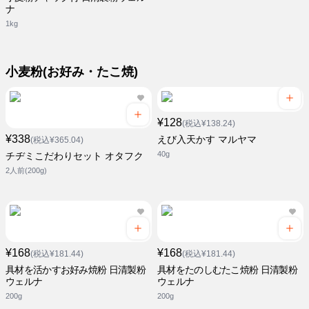
ナ
1kg
小麦粉(お好み・たこ焼)
¥128
(税込¥138.24)
¥338
えび入天かす マルヤマ
(税込¥365.04)
40g
チヂミこだわりセット オタフク
2人前(200g)
¥168
¥168
(税込¥181.44)
(税込¥181.44)
具材を活かすお好み焼粉 日清製粉
具材をたのしむたこ焼粉 日清製粉
ウェルナ
ウェルナ
200g
200g