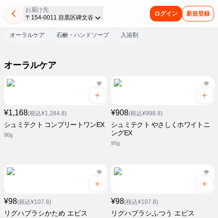
お届け先
ログイン
新規登録
〒154-0011 目黒区碑文谷
オーラルケア
石鹸・ハンドソープ
入浴剤
オーラルケア
¥1,168
¥908
(税込¥1,284.8)
(税込¥998.8)
シュミテクト コンプリートワンEX
シュミテクト やさしくホワイトニ
ングEX
90g
95g
¥98
¥98
(税込¥107.8)
(税込¥107.8)
リグハブラシかため エビス
リグハブラシふつう エビス