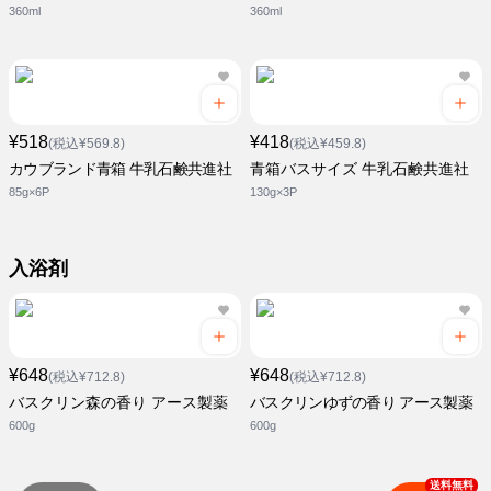
360ml
360ml
¥518
¥418
(税込¥569.8)
(税込¥459.8)
カウブランド青箱 牛乳石鹸共進社
青箱バスサイズ 牛乳石鹸共進社
85g×6P
130g×3P
入浴剤
¥648
¥648
(税込¥712.8)
(税込¥712.8)
バスクリン森の香り アース製薬
バスクリンゆずの香り アース製薬
600g
600g
送料無料