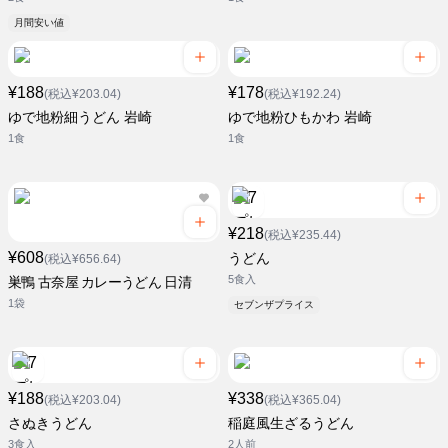
月間安い値
¥188
¥178
(税込¥203.04)
(税込¥192.24)
ゆで地粉細うどん 岩崎
ゆで地粉ひもかわ 岩崎
1食
1食
¥218
(税込¥235.44)
¥608
うどん
(税込¥656.64)
5食入
巣鴨 古奈屋 カレーうどん 日清
1袋
セブンザプライス
¥188
¥338
(税込¥203.04)
(税込¥365.04)
さぬきうどん
稲庭風生ざるうどん
3食入
2人前