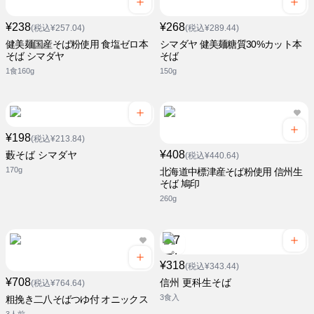
¥238
¥268
(税込¥257.04)
(税込¥289.44)
健美麺国産そば粉使用 食塩ゼロ本
シマダヤ 健美麺糖質30%カット本
そば シマダヤ
そば
1食160g
150g
¥198
(税込¥213.84)
¥408
藪そば シマダヤ
(税込¥440.64)
170g
北海道中標津産そば粉使用 信州生
そば 鳩印
260g
¥318
(税込¥343.44)
¥708
信州 更科生そば
(税込¥764.64)
3食入
粗挽き二八そばつゆ付 オニックス