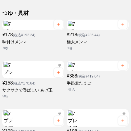
つゆ・具材
¥178
¥218
(税込¥192.24)
(税込¥235.44)
味付けメンマ
極太メンマ
70g
80g
¥388
(税込¥419.04)
¥158
半熟煮たまご
(税込¥170.64)
3個入
サクサクで香ばしい あげ玉
50g