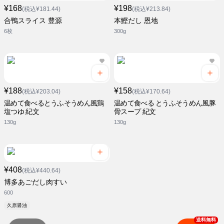
¥168
¥198
(税込¥181.44)
(税込¥213.84)
合鴨スライス 豊源
本鰹だし 恩地
6枚
300g
¥188
¥158
(税込¥203.04)
(税込¥170.64)
温めて食べるとうふそうめん風鶏
温めて食べる とうふそうめん風豚
塩つゆ 紀文
骨スープ 紀文
130g
130g
¥408
(税込¥440.64)
博多あごだし肉すい
600
久原醤油
送料無料