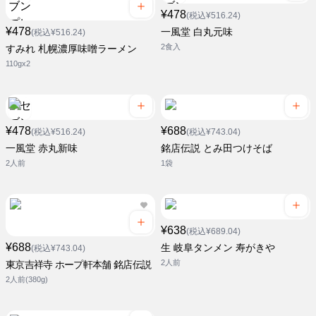
¥478
(税込¥516.24)
¥478
一風堂 白丸元味
(税込¥516.24)
2食入
すみれ 札幌濃厚味噌ラーメン
110gx2
¥478
¥688
(税込¥516.24)
(税込¥743.04)
一風堂 赤丸新味
銘店伝説 とみ田つけそば
2人前
1袋
¥638
(税込¥689.04)
¥688
生 岐阜タンメン 寿がきや
(税込¥743.04)
2人前
東京吉祥寺 ホープ軒本舗 銘店伝説
2人前(380g)