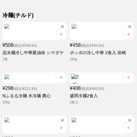
冷麺(チルド)
¥508
¥458
(税込¥548.64)
(税込¥494.64)
流水麺冷し中華醤油味 シマダヤ
ポッポの冷し中華 2食入 岩崎
2食
260g
¥298
¥408
(税込¥321.84)
(税込¥440.64)
Nふるる冷麺 水冷麺 農心
盛岡冷麺2食入
155g
2食入