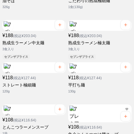
油そば
こだわりの熟成極細麺
326g
1食(130g)
¥188
¥188
(税込¥203.04)
(税込¥203.04)
熟成生ラーメン中太麺
熟成生ラーメン極太麺
3食入り
3食入り
セブンザプライス
セブンザプライス
¥118
¥118
(税込¥127.44)
(税込¥127.44)
ストレート極細麺
平打ち麺
120g
130g
¥108
(税込¥116.64)
¥108
とんこつラーメンスープ
(税込¥116.64)
1袋