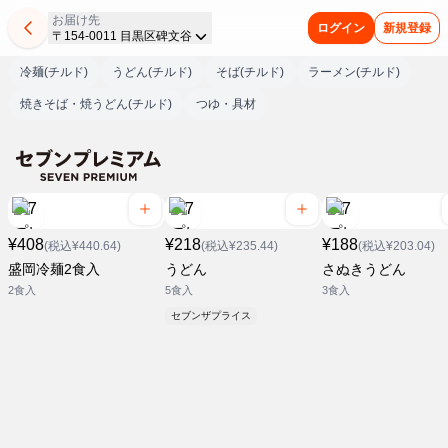
お届け先
ログイン
新規登録
〒154-0011 目黒区碑文谷
冷麺(チルド)
うどん(チルド)
そば(チルド)
ラーメン(チルド)
焼きそば・焼うどん(チルド)
つゆ・具材
¥408
¥218
¥188
(税込¥440.64)
(税込¥235.44)
(税込¥203.04)
盛岡冷麺2食入
うどん
さぬきうどん
2食入
5食入
3食入
セブンザプライス