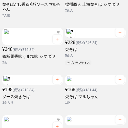
焼そばだし香る芳醇ソース マルち
揚州商人 上海焼そば シマダヤ
ゃん
2食入
2人前
¥228
(税込¥246.24)
¥348
焼そば
(税込¥375.84)
5食入
鉄板麺香味うま塩味 シマダヤ
2食
セブンザプライス
¥198
¥168
(税込¥213.84)
(税込¥181.44)
ソース焼きそば
焼そば マルちゃん
3食入り
1袋