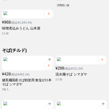
月間安い値
¥968
(税込¥1,045.44)
味噌煮込みうどん 山本屋
2人前
そば(チルド)
¥288
(税込¥311.04)
¥428
流水麺そば シマダヤ
(税込¥462.24)
2人前
健美麺国産そば粉使用 食塩ゼロ本
そば シマダヤ
3食入