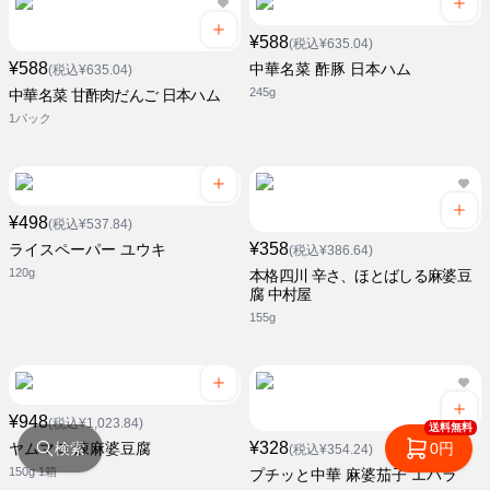
¥588
(税込¥635.04)
¥588
中華名菜 酢豚 日本ハム
(税込¥635.04)
245g
中華名菜 甘酢肉だんご 日本ハム
1パック
¥498
(税込¥537.84)
¥358
ライスペーパー ユウキ
(税込¥386.64)
120g
本格四川 辛さ、ほとばしる麻婆豆
腐 中村屋
155g
¥948
(税込¥1,023.84)
送料無料
¥328
検索
0円
ヤムマロ 陳麻婆豆腐
(税込¥354.24)
150g 1箱
プチッと中華 麻婆茄子 エバラ