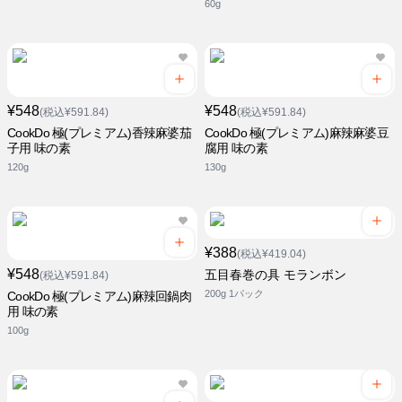
60g
¥548
¥548
(税込¥591.84)
(税込¥591.84)
CookDo 極(プレミアム)香辣麻婆茄
CookDo 極(プレミアム)麻辣麻婆豆
子用 味の素
腐用 味の素
120g
130g
¥388
(税込¥419.04)
¥548
五目春巻の具 モランボン
(税込¥591.84)
200g 1パック
CookDo 極(プレミアム)麻辣回鍋肉
用 味の素
100g