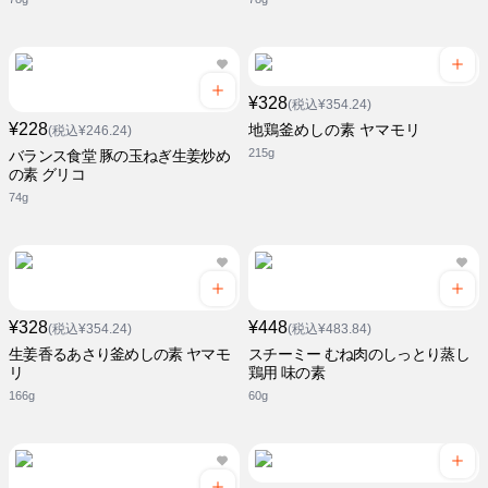
¥328
(税込¥354.24)
¥228
地鶏釜めしの素 ヤマモリ
(税込¥246.24)
215g
バランス食堂 豚の玉ねぎ生姜炒め
の素 グリコ
74g
¥328
¥448
(税込¥354.24)
(税込¥483.84)
生姜香るあさり釜めしの素 ヤマモ
スチーミー むね肉のしっとり蒸し
リ
鶏用 味の素
166g
60g