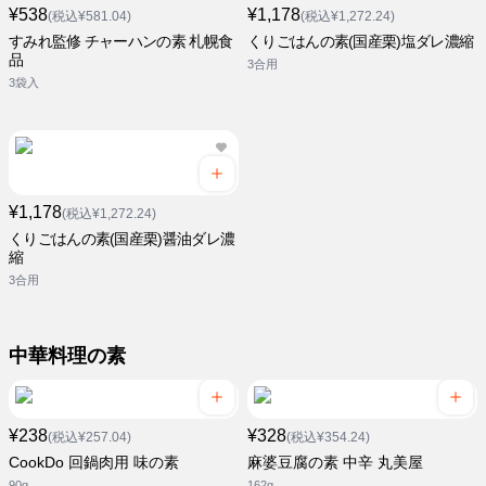
¥538
¥1,178
(税込¥581.04)
(税込¥1,272.24)
すみれ監修 チャーハンの素 札幌食
くりごはんの素(国産栗)塩ダレ濃縮
品
3合用
3袋入
¥1,178
(税込¥1,272.24)
くりごはんの素(国産栗)醤油ダレ濃
縮
3合用
中華料理の素
¥238
¥328
(税込¥257.04)
(税込¥354.24)
CookDo 回鍋肉用 味の素
麻婆豆腐の素 中辛 丸美屋
90g
162g