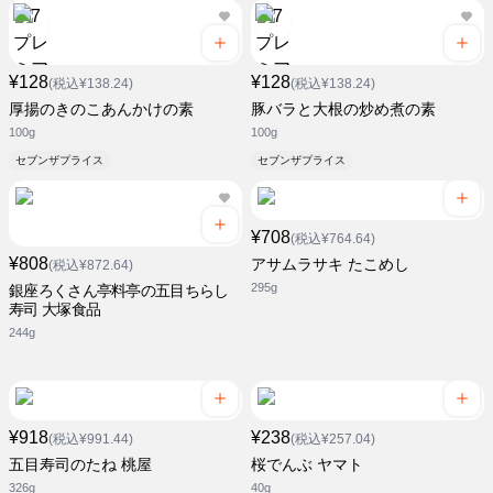
¥128
¥128
(税込¥138.24)
(税込¥138.24)
厚揚のきのこあんかけの素
豚バラと大根の炒め煮の素
100g
100g
セブンザプライス
セブンザプライス
¥708
(税込¥764.64)
¥808
アサムラサキ たこめし
(税込¥872.64)
295g
銀座ろくさん亭料亭の五目ちらし
寿司 大塚食品
244g
¥918
¥238
(税込¥991.44)
(税込¥257.04)
五目寿司のたね 桃屋
桜でんぶ ヤマト
326g
40g