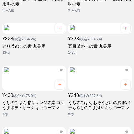
用 味の素
味の素
3~4人前
3~4人前
¥328
¥328
(税込¥354.24)
(税込¥354.24)
とり釜めしの素 丸美屋
五目釜めしの素 丸美屋
134g
147g
¥438
¥248
(税込¥473.04)
(税込¥267.84)
うちのごはん 彩りレンジの素 コク
うちのごはん おそうざいの素 豚バ
うまポテトサラダ キッコーマン
ラもやしのごま担々 キッコーマン
72g
82g