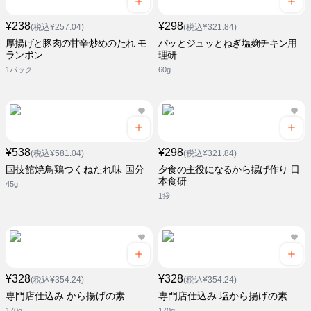
¥238
¥298
(税込¥257.04)
(税込¥321.84)
厚揚げと豚肉の甘辛炒めのたれ モ
パッとジュッとねぎ塩麹チキン用
ランボン
理研
1パック
60g
¥538
¥298
(税込¥581.04)
(税込¥321.84)
国技館焼鳥鶏つくねたれ味 国分
夕食の主役になるから揚げ作り 日
本食研
45g
1袋
¥328
¥328
(税込¥354.24)
(税込¥354.24)
専門店仕込み から揚げの素
専門店仕込み 塩から揚げの素
170g
170g