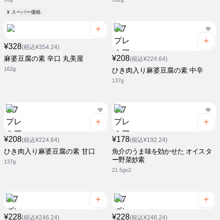
¥ スーパー価格
¥328
(税込¥354.24)
¥208
麻婆豆腐の素 辛口 丸美屋
(税込¥224.64)
162g
ひき肉入り麻婆豆腐の素 中辛
137g
¥208
¥178
(税込¥224.64)
(税込¥192.24)
ひき肉入り麻婆豆腐の素 甘口
魚介のうま味を効かせた オイスタ
ー野菜炒素
137g
21.5gx2
¥228
¥228
(税込¥246.24)
(税込¥246.24)