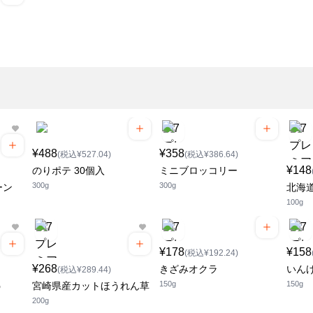
¥488
¥358
(税込¥527.04)
(税込¥386.64)
¥148
のりポテ 30個入
ミニブロッコリー
300g
300g
ーン
北海
100g
¥178
¥158
(税込¥192.24)
¥268
きざみオクラ
いん
(税込¥289.44)
150g
150g
う
宮崎県産カットほうれん草
200g