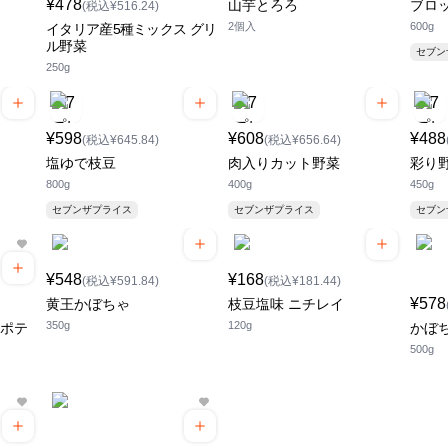
¥478
山芋とろろ
ブロ
(税込¥516.24)
2個入
600g
イタリア産5種ミックス グリ
ル野菜
セブ
250g
¥598
¥608
¥488
(税込¥645.84)
(税込¥656.64)
塩ゆで枝豆
肉入りカット野菜
彩り
800g
400g
450g
セブンザプライス
セブンザプライス
セブ
¥548
¥168
(税込¥591.84)
(税込¥181.44)
¥578
黄王かぼちゃ
枝豆塩味 ニチレイ
350g
120g
ンポテ
かぼ
500g