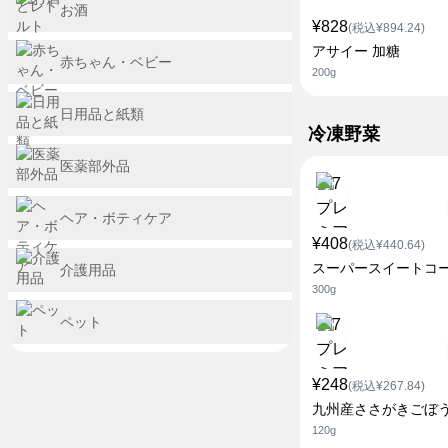
お酒
¥828
(税込¥894.24)
アサイー 加糖
赤ちゃん・ベビー
200g
日用品と紙類
冷凍野菜
医薬部外品
ヘア・ボティケア
¥408
(税込¥440.64)
スーパースイートコ
介護用品
300g
ペット
¥248
(税込¥267.84)
九州産ささがきごぼ
120g