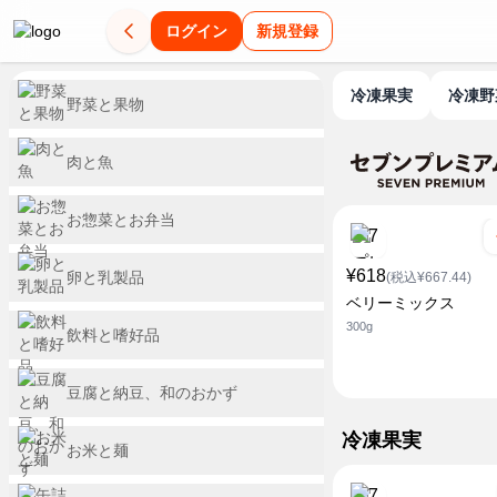
ログイン
新規登録
冷凍果実
冷凍
野菜と果物
肉と魚
お惣菜とお弁当
¥618
卵と乳製品
(税込¥667.44)
ベリーミックス
300g
飲料と嗜好品
豆腐と納豆、和のおかず
冷凍果実
お米と麺