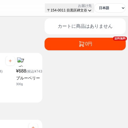
お届け先
〒154-0011 目黒区碑文谷
カートに商品はありません
送料無料
0円
¥688
¥498
¥248
4)
(税込¥743.04)
(税込¥537.84)
(税込¥2
ブルーベリー
アップルマンゴー
カットレモ
300g
200g
100g