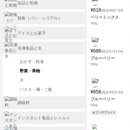
缶詰と乾物
¥618
(税込¥667.44)
ベリーミックス
朝食（パン・シリアル）
300g
アイスとお菓子
冷凍食品と氷
¥688
(税込¥743.04)
ブルーベリー
おかず・軽食
300g
野菜・果物
氷
パスタ・麺・ご飯
¥858
(税込¥926.64)
ブルーベリー
調味料
560g
セブンザプライス
インスタント食品とレトルト