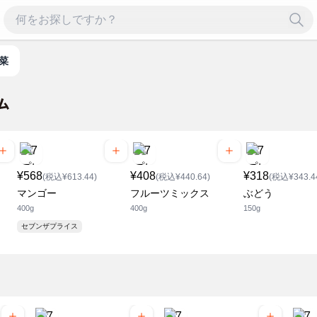
野菜
¥568
¥408
¥318
(税込¥613.44)
(税込¥440.64)
(税込¥343.4
マンゴー
フルーツミックス
ぶどう
400g
400g
150g
セブンザプライス