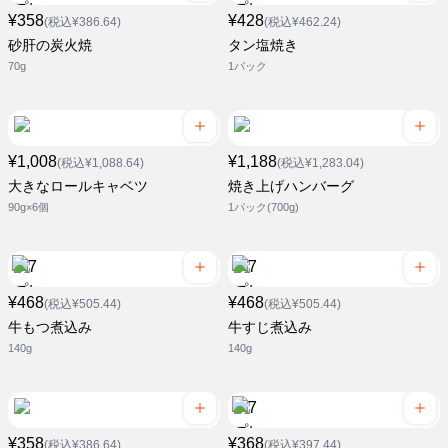
¥358
¥428
(税込¥386.64)
(税込¥462.24)
砂肝の炭火焼
タン塩焼き
70g
1パック
¥1,008
¥1,188
(税込¥1,088.64)
(税込¥1,283.04)
大きなロールキャベツ
焼き上げハンバーグ
90g×6個
1パック(700g)
¥468
¥468
(税込¥505.44)
(税込¥505.44)
牛もつ煮込み
牛すじ煮込み
140g
140g
¥358
¥368
(税込¥386.64)
(税込¥397.44)