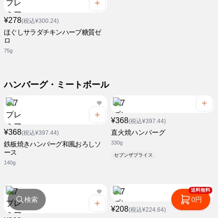
¥278
(税込¥300.24)
ほぐしサラダチキンハーブ糖質ゼ
ロ
75g
ハンバーグ・ミートボール
¥368
(税込¥397.44)
¥368
直火焼ハンバーグ
(税込¥397.44)
330g
鉄板焼きハンバーグ和風おろしソ
ース
セブンザプライス
140g
送料無料
検索
0円
¥208
(税込¥224.64)