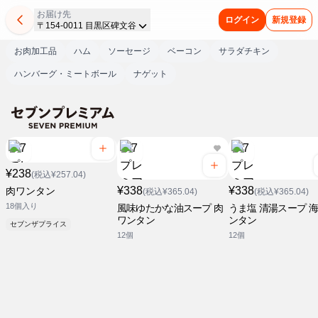
お届け先
ログイン
新規登録
〒154-0011 目黒区碑文谷
お肉加工品
ハム
ソーセージ
ベーコン
サラダチキン
ハンバーグ・ミートボール
ナゲット
¥238
(税込¥257.04)
¥338
¥338
肉ワンタン
(税込¥365.04)
(税込¥365.04)
18個入り
風味ゆたかな油スープ 肉
うま塩 清湯スープ 
ワンタン
ンタン
セブンザプライス
12個
12個