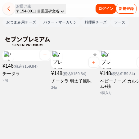
お届け先
ログイン
新規登録
〒154-0011 目黒区碑文谷
おつまみ用チーズ
バター・マーガリン
料理用チーズ
ソース
¥148
(税込¥159.84)
¥148
¥148
チータラ
(税込¥159.84)
(税込¥159.84)
27g
チータラ 明太子風味
ベビーチーズ カル
ム+鉄
24g
4個入り