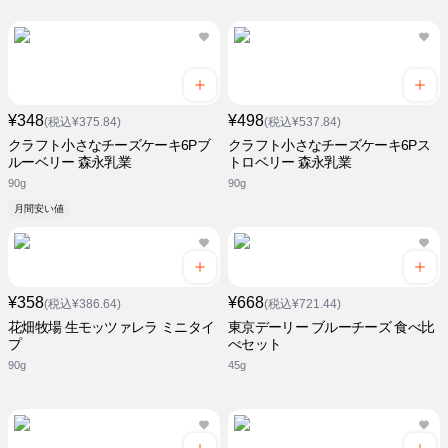
¥348
¥498
(税込¥375.84)
(税込¥537.84)
クラフト小さなチーズケーキ6Pブ
クラフト小さなチーズケーキ6Pス
ルーベリー 森永乳業
トロベリー 森永乳業
90g
90g
月間安い値
¥358
¥668
(税込¥386.64)
(税込¥721.44)
花畑牧場 生モッツァレラ ミニタイ
東京デーリー ブルーチーズ 食べ比
プ
べセット
90g
45g