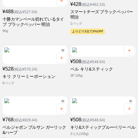
¥428
(税込¥462.24)
¥488
スマートチーズ ブラックペッパー
(税込¥527.04)
明治
十勝カマンベール切れているタイ
1パック
プ ブラックペッパー 明治
90g
よりどり3点で3%OFF
¥508
(税込¥548.64)
¥528
ベル キリ&スティック
(税込¥570.24)
3P 105g
キリ クリーミーポーション
6パック
¥768
¥508
(税込¥829.44)
(税込¥548.64)
ベルジャポン ブルサン ガーリック
キリ&スティックブルーベリー ベル
&ハーブ
3コ入(105g)