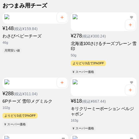
おつまみ用チーズ
¥148
(税込¥159.84)
¥278
わさびベビーチーズ
(税込¥300.24)
46g
北海道100さけるチーズプレーン 雪
印
月間安い値
50g
よりどり3点で3%OFF
¥ スーパー価格
¥288
(税込¥311.04)
¥618
6Pチーズ 雪印メグミルク
(税込¥667.44)
102g
キリクリーミーポーション ベルジ
ャポン
よりどり3点で3%OFF
163g
¥ スーパー価格
¥ スーパー価格