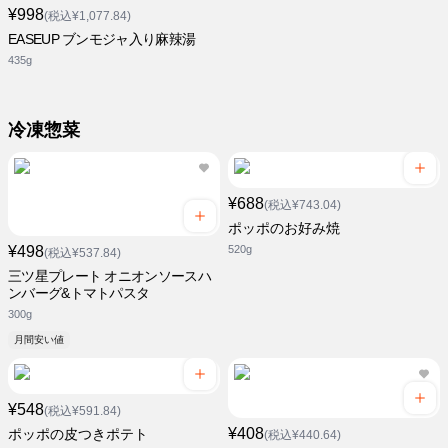
¥998
(税込¥1,077.84)
EASEUP ブンモジャ入り麻辣湯
435g
冷凍惣菜
¥688
(税込¥743.04)
ポッポのお好み焼
¥498
520g
(税込¥537.84)
三ツ星プレート オニオンソースハ
ンバーグ&トマトパスタ
300g
月間安い値
¥548
(税込¥591.84)
¥408
ポッポの皮つきポテト
(税込¥440.64)