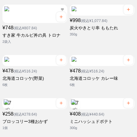
¥998
(税込¥1,077.84)
¥748
炭火やきとり串 ももたれ
(税込¥807.84)
350g
すき家 牛カルビ丼の具 トロナ
2袋入
¥478
¥478
(税込¥516.24)
(税込¥516.24)
北海道コロッケ(野菜)
北海道コロッケ カレー味
6枚
6枚
¥258
¥408
(税込¥278.64)
(税込¥440.64)
ブロッコリー3種おかず
ミニハッシュドポテト
1個
300g