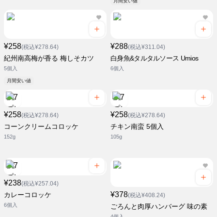
月間安い値
¥258
¥288
(税込¥278.64)
(税込¥311.04)
紀州南高梅が香る 梅しそカツ
白身魚&タルタルソース Umios
5個入
6個入
月間安い値
¥258
¥258
(税込¥278.64)
(税込¥278.64)
コーンクリームコロッケ
チキン南蛮 5個入
152g
105g
¥238
(税込¥257.04)
¥378
カレーコロッケ
(税込¥408.24)
6個入
ごろんと肉厚ハンバーグ 味の素
4個入