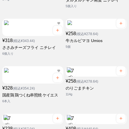
タルタルチキン南蛮 ニチレイ
5個入り
¥258
(税込¥278.64)
¥318
牛カルビマヨ Umios
(税込¥343.44)
5個
ささみチーズフライ ニチレイ
6個入り
¥258
(税込¥278.64)
¥328
のりごまチキン
(税込¥354.24)
114g
国産鶏 鶏つくね串照焼 ケイエス
6本入
¥238
¥408