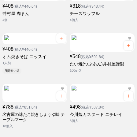
¥408
¥318
(税込¥440.64)
(税込¥343.44)
井村屋 肉まん
チーズワッフル
4個
4個入
¥408
(税込¥440.64)
¥548
オム焼きそば ニッスイ
(税込¥591.84)
1人前
たい焼(つぶあん)井村屋謹製
100g×3
月間安い値
¥788
¥498
(税込¥851.04)
(税込¥537.84)
名古屋の味たこ焼きしょうゆ味 テ
今川焼カスタード ニチレイ
ーブルマーク
5個入
18個入