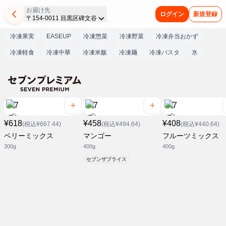
お届け先
ログイン
新規登録
〒154-0011 目黒区碑文谷
冷凍果実
EASEUP
冷凍惣菜
冷凍野菜
冷凍弁当おかず
冷凍軽食
冷凍中華
冷凍米飯
冷凍麺
冷凍パスタ
氷
¥618
¥458
¥408
(税込¥667.44)
(税込¥494.64)
(税込¥440.64)
ベリーミックス
マンゴー
フルーツミックス
300g
400g
400g
セブンザプライス