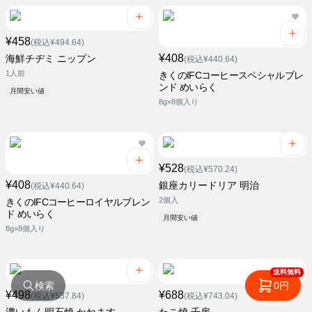
¥458
(税込¥494.64)
¥408
海鮮チヂミ ニップン
(税込¥440.64)
1人前
きくのIFCコーヒースペシャルブレ
ンド めいらく
月間安い値
8g×8個入り
¥528
(税込¥570.24)
¥408
銀座カリードリア 明治
(税込¥440.64)
2個入
きくのIFCコーヒーロイヤルブレン
ド めいらく
月間安い値
8g×8個入り
送料無料
検索
0円
¥498
¥688
(税込¥537.84)
(税込¥743.04)