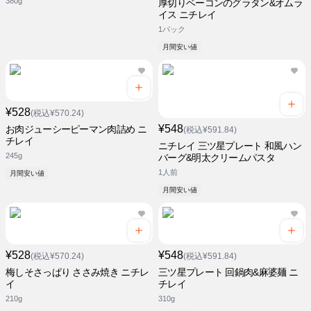
380g
厚切りベーコンのグラタン&オムラ
イス ニチレイ
1パック
月間安い値
¥528
(税込¥570.24)
¥548
お肉ジューシーピーマン肉詰め ニ
(税込¥591.84)
チレイ
ニチレイ 三ツ星プレート 和風ハン
245g
バーグ&明太クリームパスタ
1人前
月間安い値
月間安い値
¥528
¥548
(税込¥570.24)
(税込¥591.84)
梅しそさっぱり ささみ焼き ニチレ
三ツ星プレート 回鍋肉&麻婆麺 ニ
イ
チレイ
210g
310g