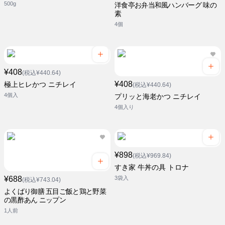
500g
洋食亭お弁当和風ハンバーグ 味の
素
4個
¥408
(税込¥440.64)
¥408
極上ヒレかつ ニチレイ
(税込¥440.64)
4個入
プリッと海老かつ ニチレイ
4個入り
¥898
(税込¥969.84)
すき家 牛丼の具 トロナ
¥688
3袋入
(税込¥743.04)
よくばり御膳 五目ご飯と鶏と野菜
の黒酢あん ニップン
1人前