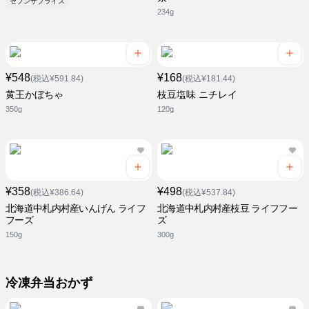
セブンザプライス
234g
¥548
¥168
(税込¥591.84)
(税込¥181.44)
黄王かぼちゃ
枝豆塩味 ニチレイ
350g
120g
¥358
¥498
(税込¥386.64)
(税込¥537.84)
北海道中札内村産いんげん ライフ
北海道中札内村産枝豆 ライフフー
フーズ
ズ
150g
300g
冷凍弁当おかず