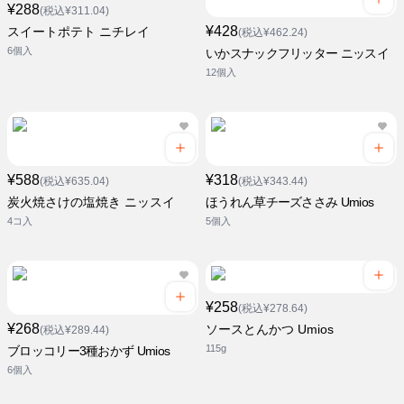
¥288
(税込¥311.04)
¥428
スイートポテト ニチレイ
(税込¥462.24)
6個入
いかスナックフリッター ニッスイ
12個入
¥588
¥318
(税込¥635.04)
(税込¥343.44)
炭火焼さけの塩焼き ニッスイ
ほうれん草チーズささみ Umios
4コ入
5個入
¥258
(税込¥278.64)
¥268
ソースとんかつ Umios
(税込¥289.44)
115g
ブロッコリー3種おかず Umios
6個入