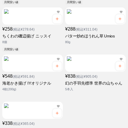
月間安い値
月間安い値
¥258
¥288
(税込¥278.64)
(税込¥311.04)
ちくわの磯辺揚げ ニッスイ
バター炒めほうれん草 Umios
8個
80g
月間安い値
¥548
¥838
(税込¥591.84)
(税込¥905.04)
海老かき揚げ IYオリジナル
幻の手羽先標準 世界の山ちゃん
4枚(200g)
5本入
¥338
(税込¥365.04)