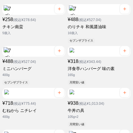
¥258
¥488
(税込¥278.64)
(税込¥527.04)
チキン南蛮
のりチキ 和風醤油味
5個入
16個入
セブンザプライス
¥488
¥318
(税込¥527.04)
(税込¥343.44)
ミニハンバーグ
洋食亭ハンバーグ 味の素
400g
165g
セブンザプライス
月間安い値
¥718
¥938
(税込¥775.44)
(税込¥1,013.04)
むねから ニチレイ
牛丼の具
400g
105g×2
月間安い値