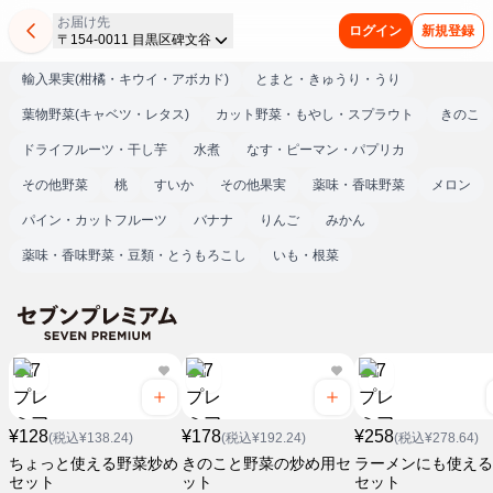
お届け先
ログイン
新規登録
〒154-0011 目黒区碑文谷
輸入果実(柑橘・キウイ・アボカド)
とまと・きゅうり・うり
葉物野菜(キャベツ・レタス)
カット野菜・もやし・スプラウト
きのこ
ドライフルーツ・干し芋
水煮
なす・ピーマン・パプリカ
その他野菜
桃
すいか
その他果実
薬味・香味野菜
メロン
パイン・カットフルーツ
バナナ
りんご
みかん
薬味・香味野菜・豆類・とうもろこし
いも・根菜
¥128
¥178
¥258
(税込¥138.24)
(税込¥192.24)
(税込¥278.64)
ちょっと使える野菜炒め
きのこと野菜の炒め用セ
ラーメンにも使える
セット
ット
セット