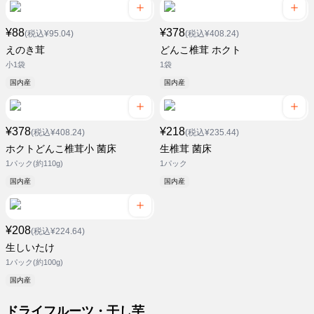
¥88
¥378
(税込¥95.04)
(税込¥408.24)
えのき茸
どんこ椎茸 ホクト
小1袋
1袋
国内産
国内産
¥378
¥218
(税込¥408.24)
(税込¥235.44)
ホクトどんこ椎茸小 菌床
生椎茸 菌床
1パック(約110g)
1パック
国内産
国内産
¥208
(税込¥224.64)
生しいたけ
1パック(約100g)
国内産
ドライフルーツ・干し芋