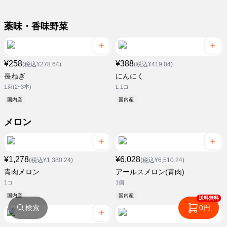
薬味・香味野菜
¥258
¥388
(税込¥278.64)
(税込¥419.04)
長ねぎ
にんにく
1束(2~3本)
L 1コ
国内産
国内産
メロン
¥1,278
¥6,028
(税込¥1,380.24)
(税込¥6,510.24)
青肉メロン
アールスメロン(青肉)
1コ
1個
国内産
国内産
送料無料
検索
0円