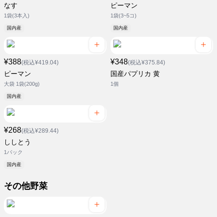
なす
ピーマン
1袋(3本入)
1袋(3~5コ)
国内産
国内産
¥388
¥348
(税込¥419.04)
(税込¥375.84)
ピーマン
国産パプリカ 黄
大袋 1袋(200g)
1個
国内産
¥268
(税込¥289.44)
ししとう
1パック
国内産
その他野菜