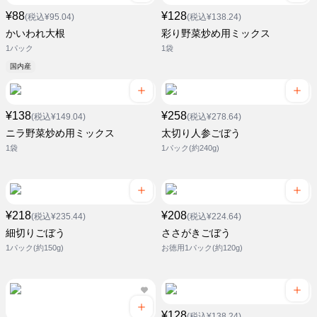
¥88
¥128
(税込¥95.04)
(税込¥138.24)
かいわれ大根
彩り野菜炒め用ミックス
1パック
1袋
国内産
¥138
¥258
(税込¥149.04)
(税込¥278.64)
ニラ野菜炒め用ミックス
太切り人参ごぼう
1袋
1パック(約240g)
¥218
¥208
(税込¥235.44)
(税込¥224.64)
細切りごぼう
ささがきごぼう
1パック(約150g)
お徳用1パック(約120g)
¥128
(税込¥138.24)