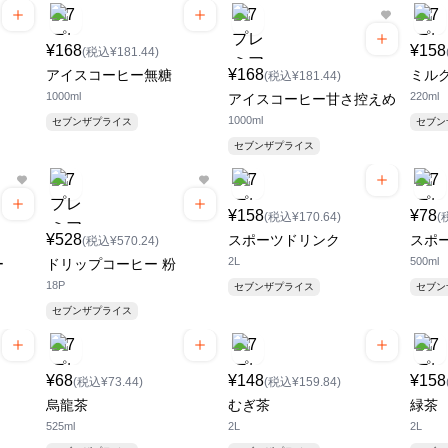
¥168
¥158
(税込¥181.44)
¥168
アイスコーヒー無糖
ミル
(税込¥181.44)
1000ml
220ml
アイスコーヒー甘さ控えめ
1000ml
セブンザプライス
セブ
セブンザプライス
¥158
¥78
(税込¥170.64)
(
¥528
スポーツドリンク
スポ
(税込¥570.24)
2L
500ml
ー
ドリップコーヒー 粉
18P
セブンザプライス
セブ
セブンザプライス
¥68
¥148
¥158
(税込¥73.44)
(税込¥159.84)
烏龍茶
むぎ茶
緑茶
525ml
2L
2L