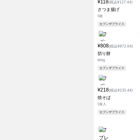
¥118
(税込¥127.44)
さつま揚げ
5枚
セブンザプライス
¥808
(税込¥872.64)
切り餅
800g
セブンザプライス
¥218
(税込¥235.44)
焼そば
5食入
セブンザプライス