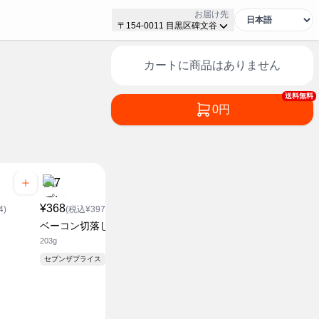
お届け先
〒154-0011 目黒区碑文谷
カートに商品はありません
送料無料
0円
¥368
¥368
¥368
4)
(税込¥397.44)
(税込¥397.44)
(税込¥3
ベーコン切落し
フランクスモーク
直火焼ハン
203g
200g
330g
セブンザプライス
セブンザプライス
セブンザプラ