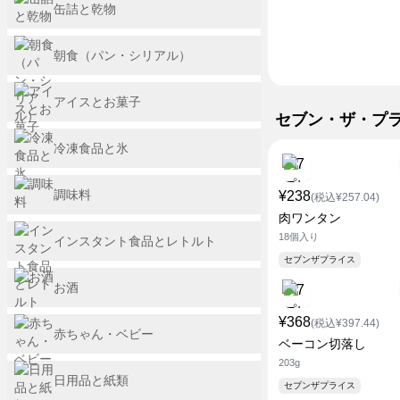
缶詰と乾物
朝食（パン・シリアル）
アイスとお菓子
セブン・ザ・プ
冷凍食品と氷
調味料
¥238
(税込¥257.04)
肉ワンタン
18個入り
インスタント食品とレトルト
セブンザプライス
お酒
¥368
(税込¥397.44)
赤ちゃん・ベビー
ベーコン切落し
203g
日用品と紙類
セブンザプライス