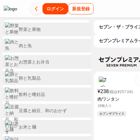
ログイン
新規登録
セブン・ザ・プライ
野菜と果物
セブンプレミアムラ
肉と魚
お惣菜とお弁当
卵と乳製品
¥238
(税込¥257.04)
飲料と嗜好品
肉ワンタン
18個入り
豆腐と納豆、和のおかず
セブンザプライス
お米と麺