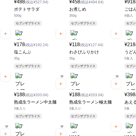
¥488
¥458
¥918
(税込¥527.04)
(税込¥494.64)
ポテトサラダ
お煮しめ
ごは
500g
350g
6個入
セブンザプライス
セブンザプライス
セブ
¥178
¥118
¥218
(税込¥192.24)
(税込¥127.44)
塩こんぶ
わさびふりかけ
うど
35g
35g
5食入
セブンザプライス
セブンザプライス
セブ
¥188
¥188
¥398
(税込¥203.04)
(税込¥203.04)
熟成生ラーメン中太麺
熟成生ラーメン極太麺
あえ
3食入り
3食入り
5食
セブンザプライス
セブンザプライス
セブ