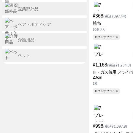
医薬部外品
¥368
(税込¥397.44)
焼売
ヘア・ボティケア
10個入り
セブンザプライス
介護用品
ペット
¥1,168
(税込¥1,284.8)
IH・ガス兼用 フライ
20cm
1枚
セブンザプライス
¥998
(税込¥1,097.8)