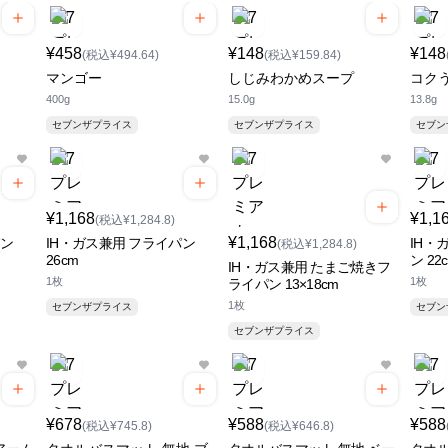
¥458
¥148
¥148
(税込¥494.64)
(税込¥159.84)
マンゴー
しじみわかめスープ
コク
400g
15.0g
13.8g
セブンザプライス
セブンザプライス
セブ
¥1,168
¥1,1
(税込¥1,284.8)
¥1,168
パン
IH・ガス兼用 フライパン
IH・
(税込¥1,284.8)
26cm
ン 22
IH・ガス兼用 たまご焼きフ
1枚
1枚
ライパン 13×18cm
1枚
セブンザプライス
セブ
セブンザプライス
¥678
¥588
¥588
(税込¥745.8)
(税込¥646.8)