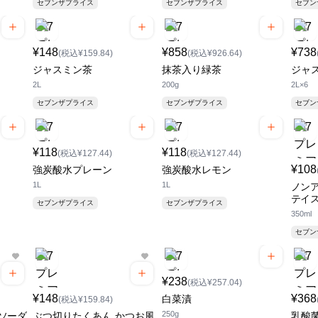
セブンザプライス
セブンザプライス
セブ
¥148
¥858
¥738
(税込¥159.84)
(税込¥926.64)
ジャスミン茶
抹茶入り緑茶
ジャ
2L
200g
2L×6
セブンザプライス
セブンザプライス
セブ
¥118
¥118
(税込¥127.44)
(税込¥127.44)
¥108
強炭酸水プレーン
強炭酸水レモン
1L
1L
ノン
テイ
セブンザプライス
セブンザプライス
350ml
セブ
¥238
(税込¥257.04)
¥148
¥368
白菜漬
(税込¥159.84)
250g
ソーダ
ぶつ切りたくあん かつお風
乳酸