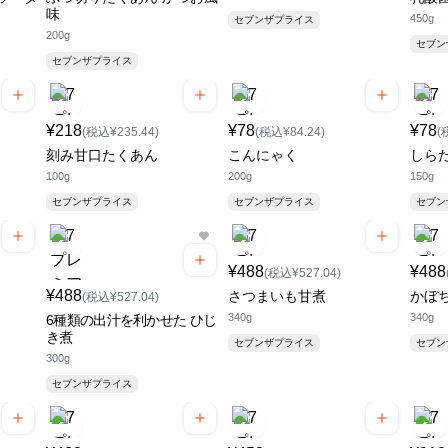
味
450g
セブンザプライス
200g
セブ
セブンザプライス
¥218
¥78
¥78
(税込¥235.44)
(税込¥84.24)
(
刻み甘口たくあん
こんにゃく
しら
100g
200g
150g
セブンザプライス
セブンザプライス
セブ
¥488
¥488
(税込¥527.04)
¥488
さつまいも甘煮
かぼ
(税込¥527.04)
340g
340g
6種類の出汁を利かせた ひじ
き煮
セブンザプライス
セブ
300g
セブンザプライス