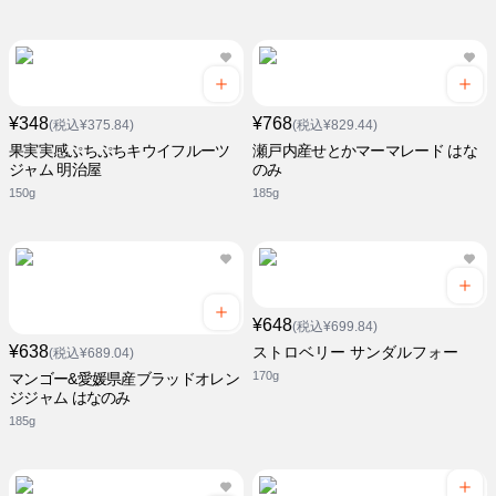
¥348
¥768
(税込¥375.84)
(税込¥829.44)
果実実感ぷちぷちキウイフルーツ
瀬戸内産せとかマーマレード はな
ジャム 明治屋
のみ
150g
185g
¥648
(税込¥699.84)
¥638
ストロベリー サンダルフォー
(税込¥689.04)
170g
マンゴー&愛媛県産ブラッドオレン
ジジャム はなのみ
185g