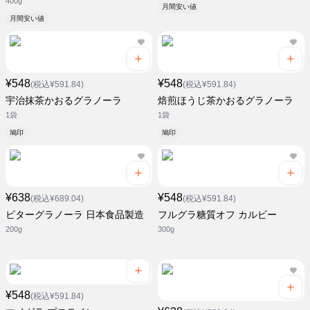
400g
月間安い値
月間安い値
¥548
¥548
(税込¥591.84)
(税込¥591.84)
宇治抹茶かおるグラノーラ
焙煎ほうじ茶かおるグラノーラ
1袋
1袋
鳩印
鳩印
¥638
¥548
(税込¥689.04)
(税込¥591.84)
ビターグラノーラ 日本食品製造
フルグラ糖質オフ カルビー
200g
300g
¥548
(税込¥591.84)