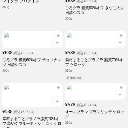
¥638
マイグラ プロテイン
(税込¥689.04)
360g
ごろグラ 糖質60%オフ きなこ大豆
日清シスコ
300g
¥638
¥588
(税込¥689.04)
(税込¥635.04)
ごろグラ 糖質60%オフ チョコナッ
素材まるごとグラノラ 脂質70%オ
ツ 日清シスコ
フ ケロッグ
300g
350g
月間安い値
¥578
(税込¥624.24)
¥588
オールブラン ブランリッチ ケロッ
(税込¥635.04)
グ
素材まるごとグラノラ脂質70%オ
250g
フ 華やぐフルーティショコラ ケロ