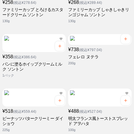
¥258
¥268
(税込¥278.64)
(税込¥289.44)
ファミリーカップ とろけるカスタ
ファミリーカップ しゃきしゃきリ
ードクリーム ソントン
ンゴジャム ソントン
130g
130g
¥738
(税込¥797.04)
¥358
フェレロ ヌテラ
(税込¥386.64)
200g
パンに塗るホイップクリームミル
ク ソントン
1パック
¥518
¥488
(税込¥559.44)
(税込¥527.04)
ピーナッツバタークリーミー ダイ
明太フランス風トーストスプレッ
ショウ
ド アヲハタ
225g
100g