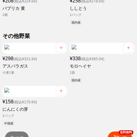
¥208
¥258
(税込¥224.64)
(税込¥278.64)
パプリカ 黄
ししとう
1個
1パック
国内産
その他野菜
¥298
¥338
(税込¥321.84)
(税込¥365.04)
アスパラガス
モロヘイヤ
小束1束
1袋
国内産
¥158
(税込¥170.64)
にんにくの芽
1パック
中国産
送料無料