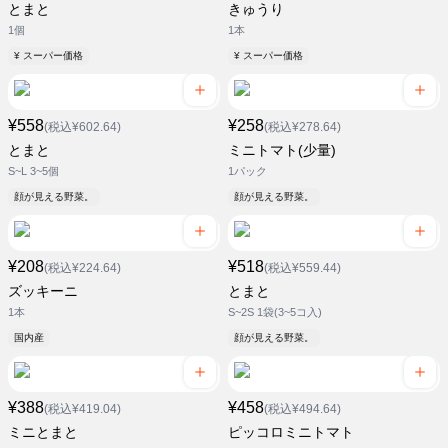
とまと
きゅうり
1個
1本
¥ スーパー価格
¥ スーパー価格
¥558
¥258
(税込¥602.64)
(税込¥278.64)
とまと
ミニトマト(少量)
S~L 3~5個
1パック
顔が見える野菜。
顔が見える野菜。
¥208
¥518
(税込¥224.64)
(税込¥559.44)
ズッキーニ
とまと
1本
S~2S 1袋(3~5コ入)
国内産
顔が見える野菜。
¥388
¥458
(税込¥419.04)
(税込¥494.64)
ミニとまと
ピッコロミニトマト