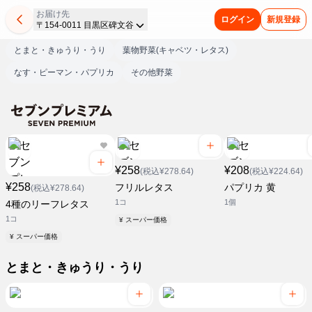
お届け先
ログイン
新規登録
〒154-0011 目黒区碑文谷
とまと・きゅうり・うり
葉物野菜(キャベツ・レタス)
なす・ピーマン・パプリカ
その他野菜
¥258
¥208
(税込¥278.64)
(税込¥224.64)
¥258
フリルレタス
パプリカ 黄
(税込¥278.64)
1コ
1個
4種のリーフレタス
1コ
¥ スーパー価格
¥ スーパー価格
とまと・きゅうり・うり