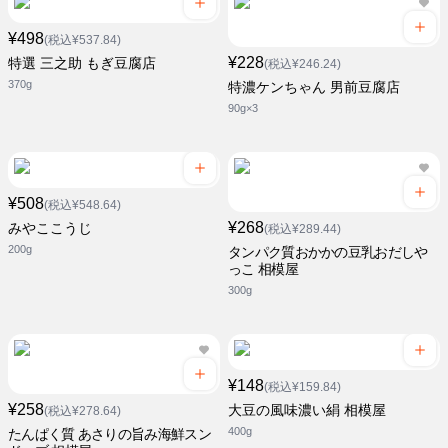
¥498
(税込¥537.84)
¥228
特選 三之助 もぎ豆腐店
(税込¥246.24)
370g
特濃ケンちゃん 男前豆腐店
90g×3
¥508
(税込¥548.64)
¥268
みやここうじ
(税込¥289.44)
200g
タンパク質おかかの豆乳おだしや
っこ 相模屋
300g
¥148
(税込¥159.84)
¥258
大豆の風味濃い絹 相模屋
(税込¥278.64)
400g
たんぱく質 あさりの旨み海鮮スン