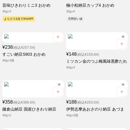
旨味ひきわりミニ3 おかめ
極小粒納豆カップ4 おかめ
45g×3
30g×4
よりどり3点で3%OFF
月間安い値
¥238
(税込¥257.04)
¥148
すごい納豆S903 おかめ
(税込¥159.84)
40g×3個
ミツカン金のつぶ梅風味黒酢たれ
40gx3
¥358
¥188
(税込¥386.64)
(税込¥203.04)
鎌倉山納豆 国産ひきわり納豆
伊勢志摩あおさのり納豆 あづま
40g×2
40g×3個