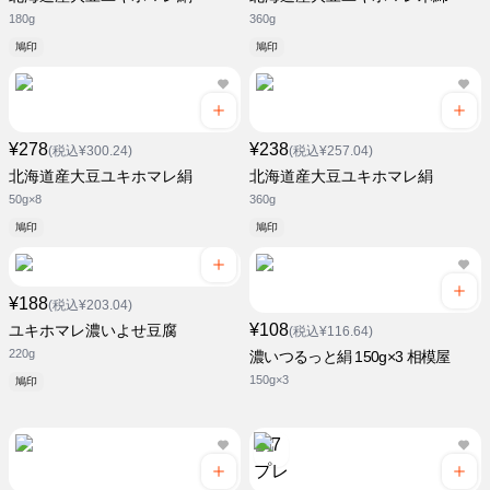
180g
360g
鳩印
鳩印
¥278
¥238
(税込¥300.24)
(税込¥257.04)
北海道産大豆ユキホマレ絹
北海道産大豆ユキホマレ絹
50g×8
360g
鳩印
鳩印
¥188
(税込¥203.04)
¥108
ユキホマレ濃いよせ豆腐
(税込¥116.64)
220g
濃いつるっと絹 150g×3 相模屋
150g×3
鳩印