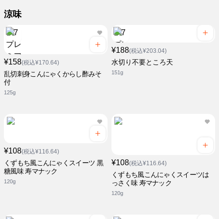
涼味
¥188
(税込¥203.04)
¥158
水切り不要ところ天
(税込¥170.64)
151g
乱切刺身こんにゃくからし酢みそ
付
125g
¥108
(税込¥116.64)
¥108
くずもち風こんにゃくスイーツ 黒
(税込¥116.64)
糖風味 寿マナック
くずもち風こんにゃくスイーツは
120g
っさく味 寿マナック
120g