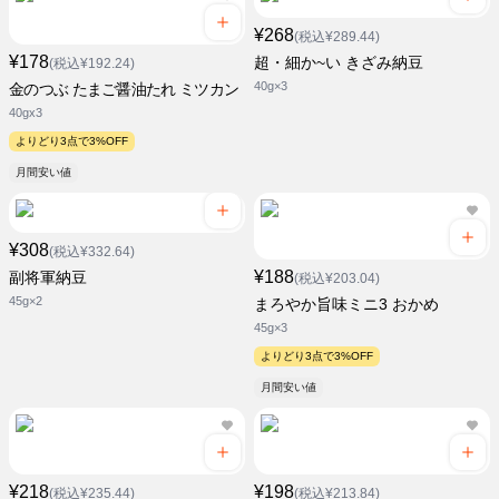
¥268
(税込¥289.44)
¥178
超・細か~い きざみ納豆
(税込¥192.24)
40g×3
金のつぶ たまご醤油たれ ミツカン
40gx3
よりどり3点で3%OFF
月間安い値
¥308
(税込¥332.64)
¥188
副将軍納豆
(税込¥203.04)
45g×2
まろやか旨味ミニ3 おかめ
45g×3
よりどり3点で3%OFF
月間安い値
¥218
¥198
(税込¥235.44)
(税込¥213.84)