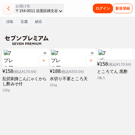
お届け先
ログイン
新規登録
〒154-0011 目黒区碑文谷
涼味
豆腐
納豆
¥158
(税込¥170.64)
¥158
¥188
ところてん 黒酢
(税込¥170.64)
(税込¥203.04)
2食入
乱切刺身こんにゃくから
水切り不要ところ天
し酢みそ付
151g
125g