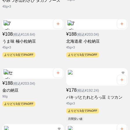
やみつき山わさび タカノフーズ
40g×3
¥108
¥188
(税込¥116.64)
(税込¥203.04)
うま味 極小粒納豆
北海道産 小粒納豆
45g×3
45g×3
よりどり3点で3%OFF
よりどり3点で3%OFF
¥188
(税込¥203.04)
¥178
金の納豆
(税込¥192.24)
90g
パキッ!とたれとろっ豆 ミツカン
45gx3
よりどり3点で3%OFF
よりどり3点で3%OFF
月間安い値