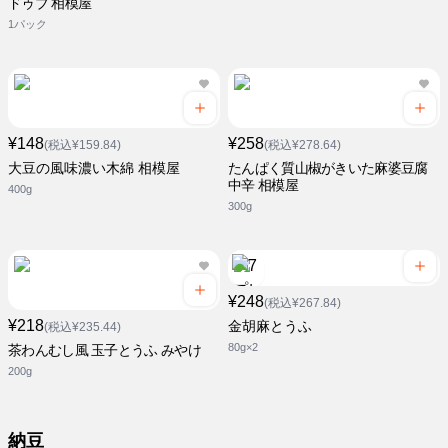
ドゥブ 相模屋
1パック
¥148
¥258
(税込¥159.84)
(税込¥278.64)
大豆の風味濃い木綿 相模屋
たんぱく質山椒がきいた麻婆豆腐
中辛 相模屋
400g
300g
¥248
(税込¥267.84)
¥218
金胡麻とうふ
(税込¥235.44)
80g×2
茶わんむし風 玉子とうふ みやけ
200g
納豆