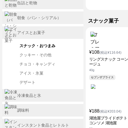
缶詰と乾物
朝食（パン・シリアル）
スナック菓子
アイスとお菓子
スナック・おつまみ
¥108
(税込¥116.64)
クッキー・その他
リングスナック コー
チョコ・キャンディ
ージュ
40g
アイス・氷菓
セブンザプライス
デザート
冷凍食品と氷
調味料
¥188
(税込¥203.04)
湖池屋プライドポテト
コンソメ 湖池屋
インスタント食品とレトルト