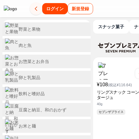
ログイン
新規登録
スナック菓子
野菜と果物
肉と魚
お惣菜とお弁当
卵と乳製品
¥108
(税込¥116.64)
リングスナック コー
飲料と嗜好品
タージュ
40g
豆腐と納豆、和のおかず
セブンザプライス
お米と麺