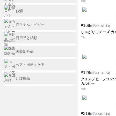
55g
お酒
赤ちゃん・ベビー
¥168
(税込¥181.44)
じゃがりこチーズ カ
日用品と紙類
55g
医薬部外品
ヘア・ボティケア
¥128
(税込¥138.24)
介護用品
クリスプ ビーフコン
カルビー
45g
¥318
(税込¥343.44)