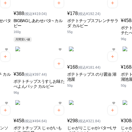
¥388
¥178
(税込¥419.04)
(税込¥192.24)
¥458
せバタ
BIGBAGしあわせバタ~ カル
ポテトチップスフレンチサラ
ビー
ダ カルビー
ポテ
160g
55g
チたべ
96g
月間安い値
¥168
¥168
(税込¥181.44)
¥368
チ カル
ポテトチップス のり醤油 湖
ポテト
(税込¥397.44)
池屋
湖池
ポテトチップスうすしお味た
50g
50g
べよんパック カルビー
96g
¥458
¥298
¥308
(税込¥494.64)
(税込¥321.84)
コンソ
ポテトチップス じゃがいも
じゃがりこじゃがバターLサ
じゃが