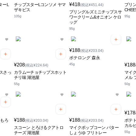
¥418
ターL
チップスターLコンソメ ヤマ
プリン
(税込¥451.44)
ザキビス
CHEE
プリングルズミニチップスサ
105g
95g
ワークリーム&オニオン ケロ
ッグ
95g
¥188
(税込¥203.04)
ポテロング 森永
¥208
45g
¥188
(税込¥224.64)
スさっ
カラムーチョチップスホット
マイク
チリ味 湖池屋
メル 
55g
50g
¥178
¥188
¥188
うもろ
ポテト
(税込¥203.04)
(税込¥203.04)
カル
スコーン とろけるクアトロ
マイクポップコーン バター
55g
チーズ 湖池屋
しょうゆ フリトレー