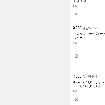
メ 湖池屋
55g
¥238
(税込¥257.04)
じゃがりこサラダLサイ
ルビー
68g
¥358
(税込¥386.64)
Jagabee バターしょ
っぷりパック カルビ
85g