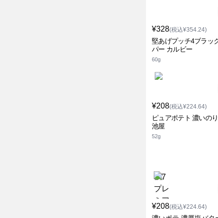
¥328
(税込¥354.24)
堅あげプッチ4ブラッ
パー カルビー
60g
¥208
(税込¥224.64)
ピュアポテト 濃いのり
池屋
52g
¥208
(税込¥224.64)