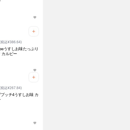
ー
(税込¥386.64)
abeeうすしお味たっぷり
 カルビー
(税込¥267.84)
プッチ4うすしお味 カ
ー