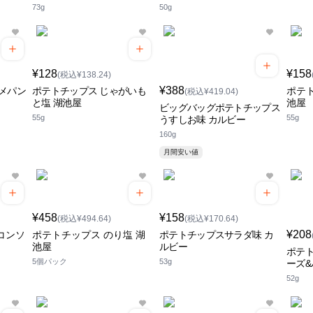
73g
50g
¥128
¥158
(税込¥138.24)
¥388
メパン
ポテトチップス じゃがいも
ポテト
(税込¥419.04)
と塩 湖池屋
池屋
ビッグバッグポテトチップス
55g
55g
うすしお味 カルビー
160g
月間安い値
¥458
¥158
(税込¥494.64)
(税込¥170.64)
¥208
コンソ
ポテトチップス のり塩 湖
ポテトチップスサラダ味 カ
池屋
ルビー
ポテ
5個パック
53g
ーズ&
52g