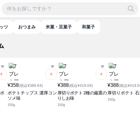
ナッツ
おつまみ
米菓・豆菓子
和菓子
¥358
¥388
¥388
(税込¥386.64)
(税込¥419.04)
(税込¥419.0
ンポ
ポテトチップス 濃厚コン
厚切りポテト 2種の厳選の
厚切りポテト 
ソメ味
りしお味
150g
155g
150g