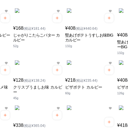
¥168
¥408
(税込¥181.44)
(税込¥440.64)
¥408
ルビー
じゃがりこたらこバター カ
堅あげポテトうすしお味BIG
ルビー
カルビー
堅あ
52g
132g
ーBI
132g
¥128
¥218
¥408
(税込¥138.24)
(税込¥235.44)
ソメ味
クリスプうましお味 カルビ
ピザポテト カルビー
ピザポ
ー
60g
126g
45g
¥338
¥418
(税込¥365.04)