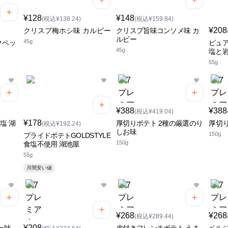
¥128
¥148
(税込¥138.24)
(税込¥159.84)
¥208
クリスプ梅ホシ味 カルビー
クリスプ旨味コンソメ味 カ
ルビー
45g
クペッ
ピュア
45g
塩と岩
55g
¥388
¥388
(税込¥419.04)
¥178
塩 湖
厚切りポテト 2種の厳選のり
厚切
(税込¥192.24)
しお味
150g
プライドポテトGOLDSTYLE
150g
食塩不使用 湖池屋
55g
月間安い値
¥268
¥268
(税込¥289.44)
¥208