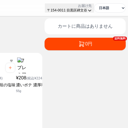
お届け先
〒154-0011 目黒区碑文谷
カートに商品はありません
送料無料
0円
¥208
¥268
4)
(税込¥224.64)
(税込¥2
¥208
石垣の塩味
濃いポテ 濃厚塩バター味
皮付きフレ
(税込¥224.64)
ましお味
55g
贅沢深切りポテトサワーク
42g
リームオニオン味
55g