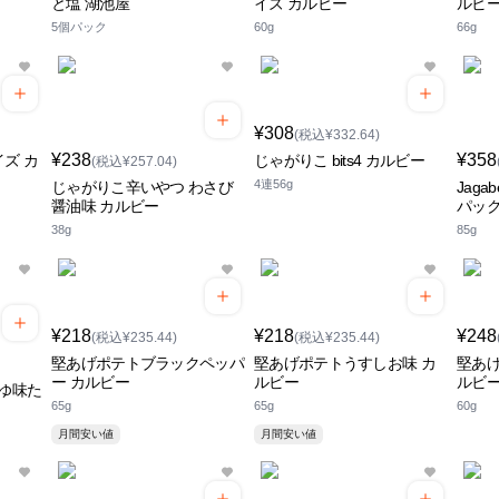
と塩 湖池屋
イズ カルビー
ルビ
5個パック
60g
66g
¥308
(税込¥332.64)
¥238
¥358
ズ カ
じゃがりこ bits4 カルビー
(税込¥257.04)
4連56g
じゃがりこ辛いやつ わさび
Jag
醤油味 カルビー
パック
38g
85g
¥218
¥218
¥248
(税込¥235.44)
(税込¥235.44)
堅あげポテトブラックペッパ
堅あげポテトうすしお味 カ
堅あげ
ー カルビー
ルビー
ルビ
うゆ味た
65g
65g
60g
ー
月間安い値
月間安い値