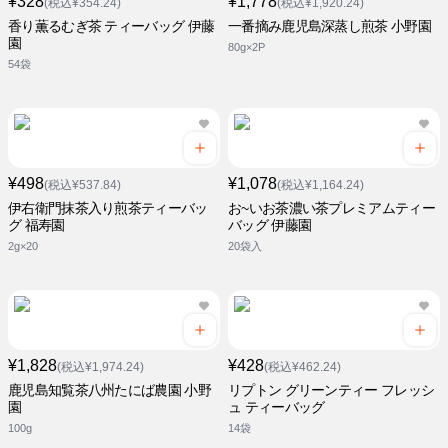
¥328
¥1,778
(税込¥354.24)
(税込¥1,920.24)
香り薫るむぎ茶 ティーバッグ 伊藤
一番摘み鹿児島深蒸し煎茶 小野園
園
80g×2P
54袋
¥498
¥1,078
(税込¥537.84)
(税込¥1,164.24)
伊右衛門抹茶入り煎茶ティーバッ
お~いお茶濃い茶プレミアムティー
グ 福寿園
バッグ 伊藤園
2g×20
20袋入
¥1,828
¥428
(税込¥1,974.24)
(税込¥462.24)
鹿児島知覧茶八州たにば農園 小野
リプトン グリーンティー フレッシ
園
ュ ティーバッグ
100g
14袋