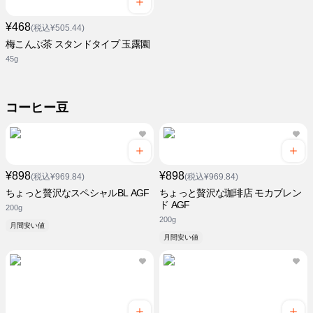
¥468
(税込¥505.44)
梅こんぶ茶 スタンドタイプ 玉露園
45g
コーヒー豆
¥898
¥898
(税込¥969.84)
(税込¥969.84)
ちょっと贅沢なスペシャルBL AGF
ちょっと贅沢な珈琲店 モカブレン
ド AGF
200g
200g
月間安い値
月間安い値