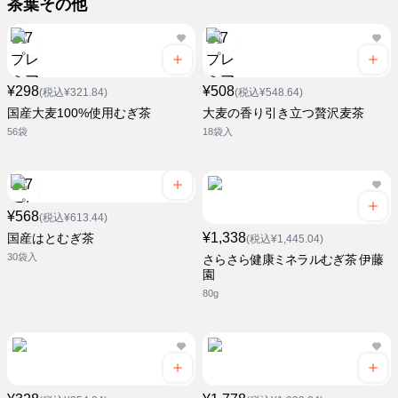
茶葉その他
¥298
¥508
(税込¥321.84)
(税込¥548.64)
国産大麦100%使用むぎ茶
大麦の香り引き立つ贅沢麦茶
56袋
18袋入
¥568
(税込¥613.44)
¥1,338
国産はとむぎ茶
(税込¥1,445.04)
30袋入
さらさら健康ミネラルむぎ茶 伊藤
園
80g