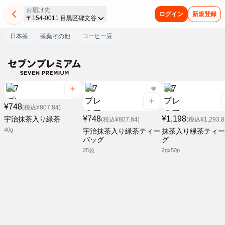
お届け先
ログイン
新規登録
〒154-0011 目黒区碑文谷
日本茶
茶葉その他
コーヒー豆
¥748
(税込¥807.84)
¥748
¥1,198
宇治抹茶入り緑茶
(税込¥807.84)
(税込¥1,293.8
40g
宇治抹茶入り緑茶ティー
抹茶入り緑茶ティー
バッグ
グ
25袋
2gx50p