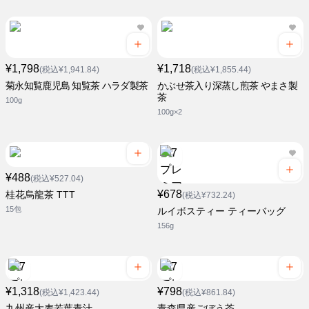
¥1,798
¥1,718
(税込¥1,941.84)
(税込¥1,855.44)
菊永知覧鹿児島 知覧茶 ハラダ製茶
かぶせ茶入り深蒸し煎茶 やまさ製
茶
100g
100g×2
¥488
(税込¥527.04)
¥678
桂花烏龍茶 TTT
(税込¥732.24)
15包
ルイボスティー ティーバッグ
156g
¥1,318
¥798
(税込¥1,423.44)
(税込¥861.84)
九州産大麦若葉青汁
青森県産ごぼう茶