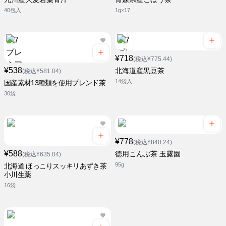
40包入
1g×17
¥718
(税込¥775.44)
¥538
北海道産黒豆茶
(税込¥581.04)
14袋入
国産素材13種類を使用ブレンド茶
30袋
¥778
(税込¥840.24)
¥588
徳用こんぶ茶 玉露園
(税込¥635.04)
95g
北海道 ほっこりスッキリあずき茶
小川生薬
16袋