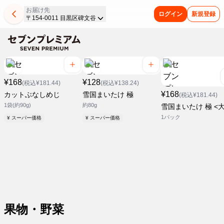
お届け先
ログイン
新規登録
〒154-0011 目黒区碑文谷
¥168
¥128
(税込¥181.44)
(税込¥138.24)
¥168
カットぶなしめじ
雪国まいたけ 極
(税込¥181.44)
1袋(約90g)
約80g
雪国まいたけ 極 <大
1パック
¥ スーパー価格
¥ スーパー価格
果物・野菜