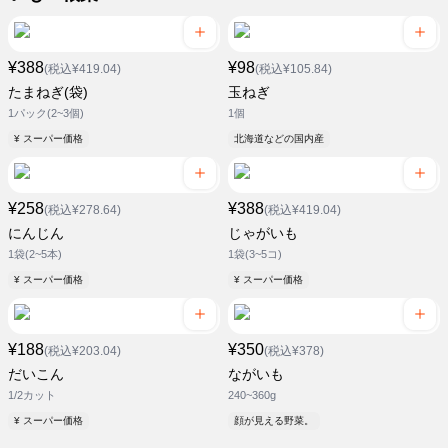
¥388
¥98
(税込¥419.04)
(税込¥105.84)
たまねぎ(袋)
玉ねぎ
1パック(2~3個)
1個
¥ スーパー価格
北海道などの国内産
¥258
¥388
(税込¥278.64)
(税込¥419.04)
にんじん
じゃがいも
1袋(2~5本)
1袋(3~5コ)
¥ スーパー価格
¥ スーパー価格
¥188
¥350
(税込¥203.04)
(税込¥378)
だいこん
ながいも
1/2カット
240~360g
¥ スーパー価格
顔が見える野菜。