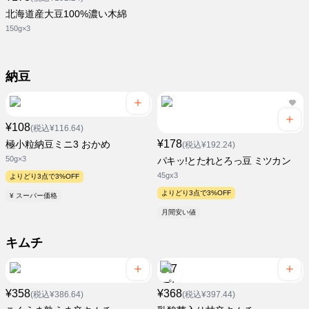
北海道産大豆100%濃い木綿
150g×3
納豆
¥108
(税込¥116.64)
¥178
極小粒納豆ミニ3 おかめ
(税込¥192.24)
50g×3
パキッ!とたれとろっ豆 ミツカン
45gx3
よりどり3点で3%OFF
よりどり3点で3%OFF
¥ スーパー価格
月間安い値
キムチ
¥358
¥368
(税込¥386.64)
(税込¥397.44)