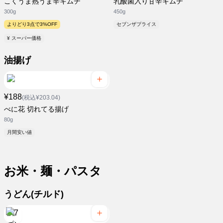
こくうま熟うま辛キムチ
乳酸菌入り甘辛キムチ
300g
450g
よりどり3点で3%OFF
セブンザプライス
¥ スーパー価格
油揚げ
¥188
(税込¥203.04)
べに花 切れてる揚げ
80g
月間安い値
お米・麺・パスタ
うどん(チルド)