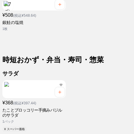
¥508
(税込¥548.64)
銀鮭の塩焼
1枚
時短おかず・弁当・寿司・惣菜
サラダ
¥368
(税込¥397.44)
たことブロッコリー手摘みバジル
のサラダ
1パック
¥ スーパー価格