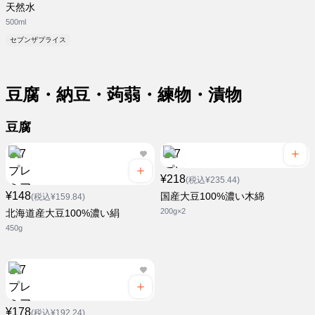
天然水
500ml
セブンザプライス
豆腐・納豆・蒟蒻・練物・漬物
豆腐
¥218
(税込¥235.44)
¥148
国産大豆100%濃い木綿
(税込¥159.84)
200g×2
北海道産大豆100%濃い絹
450g
¥178
(税込¥192.24)