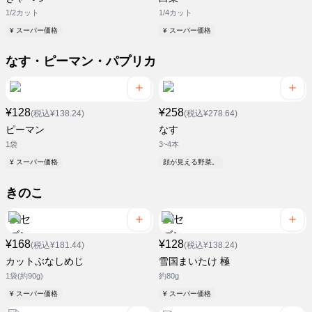
1/2カット
1/4カット
¥ スーパー価格
¥ スーパー価格
なす・ピーマン・パプリカ
¥128
¥258
(税込¥138.24)
(税込¥278.64)
ピーマン
なす
1袋
3~4本
¥ スーパー価格
顔が見える野菜。
きのこ
¥168
¥128
(税込¥181.44)
(税込¥138.24)
カットぶなしめじ
雪国まいたけ 極
1袋(約90g)
約80g
¥ スーパー価格
¥ スーパー価格