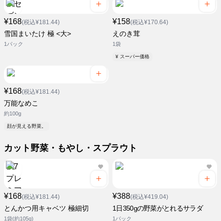
¥168
¥158
(税込¥181.44)
(税込¥170.64)
雪国まいたけ 極 <大>
えのき茸
1パック
1袋
¥ スーパー価格
¥168
(税込¥181.44)
万能なめこ
約100g
顔が見える野菜。
カット野菜・もやし・スプラウト
¥168
¥388
(税込¥181.44)
(税込¥419.04)
とんかつ用キャベツ 極細切
1日350gの野菜がとれるサラダ
1袋(約105g)
1パック