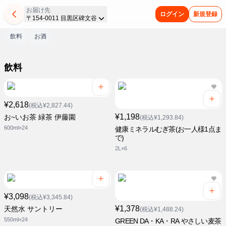
お届け先
ログイン
新規登録
〒154-0011 目黒区碑文谷
飲料
お酒
飲料
¥2,618
(税込¥2,827.44)
¥1,198
お~いお茶 緑茶 伊藤園
(税込¥1,293.84)
600ml×24
健康ミネラルむぎ茶(お一人様1点ま
で)
2L×6
¥3,098
(税込¥3,345.84)
¥1,378
天然水 サントリー
(税込¥1,488.24)
550ml×24
GREEN DA・KA・RA やさしい麦茶