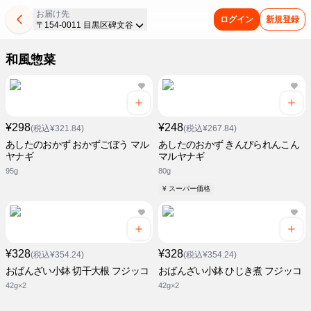
お届け先
ログイン
新規登録
〒154-0011 目黒区碑文谷
和風惣菜
¥298
¥248
(税込¥321.84)
(税込¥267.84)
あしたのおかず おかずごぼう マル
あしたのおかず きんぴられんこん
ヤナギ
マルヤナギ
95g
80g
¥ スーパー価格
¥328
¥328
(税込¥354.24)
(税込¥354.24)
おばんざい小鉢 切干大根 フジッコ
おばんざい小鉢 ひじき煮 フジッコ
42g×2
42g×2