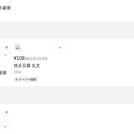
小菱屋
¥108
(税込¥116.64)
焼き豆腐 丸文
150g
菱屋
¥ スーパー価格