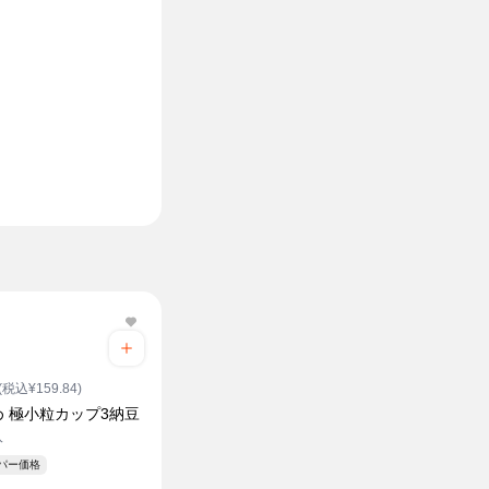
(税込¥159.84)
め 極小粒カップ3納豆
入
ーパー価格