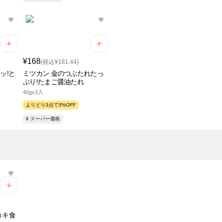
¥168
(税込¥181.44)
ッ!と
ミツカン 金のつぶたれたっ
ぷり!たまご醤油たれ
40gx3入
よりどり3点で3%OFF
¥ スーパー価格
カキ食