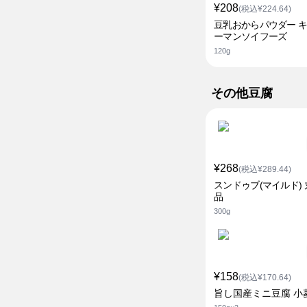
¥208
(税込¥224.64)
豆乳おからパウダー 
ーマンソイフーズ
120g
その他豆腐
¥268
(税込¥289.44)
スンドゥブ(マイルド)
品
300g
¥158
(税込¥170.64)
旨し国産ミニ豆腐 小