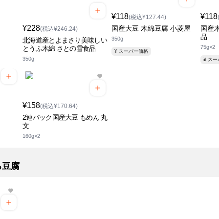
¥118
¥118
(税込¥127.44)
¥228
国産大豆 木綿豆腐 小菱屋
国産
(税込¥246.24)
品
350g
北海道産とよまさり美味しい
75g×2
とうふ木綿 さとの雪食品
¥ スーパー価格
350g
¥ ス
¥158
(税込¥170.64)
2連パック国産大豆 もめん 丸
文
160g×2
ろ豆腐