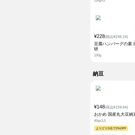
150g×3
¥228
(税込¥246.24)
豆腐ハンバーグの素 
研
100g
納豆
¥148
(税込¥159.84)
おかめ 国産丸大豆納
40gx3入
よりどり3点で3%OFF