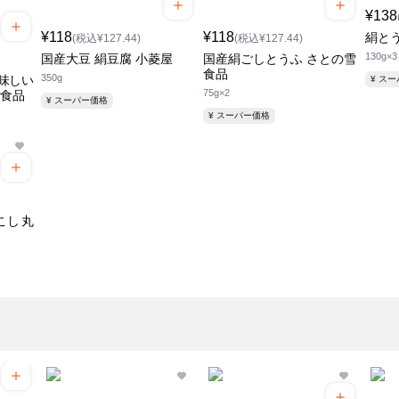
¥138
¥118
¥118
絹と
(税込¥127.44)
(税込¥127.44)
130g×3
国産大豆 絹豆腐 小菱屋
国産絹ごしとうふ さとの雪
食品
350g
味しい
¥ ス
75g×2
雪食品
¥ スーパー価格
¥ スーパー価格
こし 丸