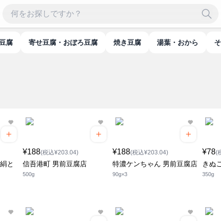
ん豆腐
寄せ豆腐・おぼろ豆腐
焼き豆腐
湯葉・おから
¥188
¥188
¥78
(税込¥203.04)
(税込¥203.04)
(
 絹と
信吾港町 男前豆腐店
特濃ケンちゃん 男前豆腐店
きぬ
500g
90g×3
350g