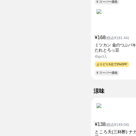
¥ スーパー価格
¥168
(税込¥181.44)
ミツカン 金のつぶパキ
たれとろっ豆
45gx3入
よりどり3点で3%OFF
¥ スーパー価格
涼味
¥138
(税込¥149.04)
ところ天(三杯酢) ナ