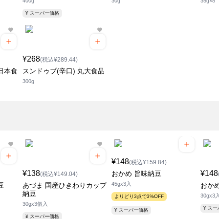
400g
30g
35g×8
¥ スーパー価格
¥268
(税込¥289.44)
日本食
スンドゥブ(辛口) 丸大食品
300g
¥148
(税込¥159.84)
¥138
¥148
おかめ 旨味納豆
(税込¥149.04)
45gx3入
豆
あづま 国産ひきわりカップ
おか
納豆
30gx3
よりどり3点で3%OFF
30gx3個入
¥ ス
¥ スーパー価格
¥ スーパー価格