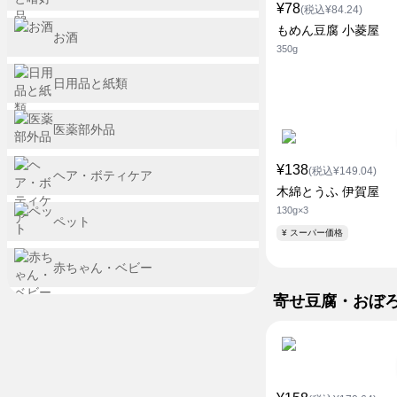
¥78
(税込¥84.24)
もめん豆腐 小菱屋
お酒
350g
日用品と紙類
医薬部外品
¥138
(税込¥149.04)
ヘア・ボティケア
木綿とうふ 伊賀屋
130g×3
ペット
¥ スーパー価格
赤ちゃん・ベビー
寄せ豆腐・おぼ