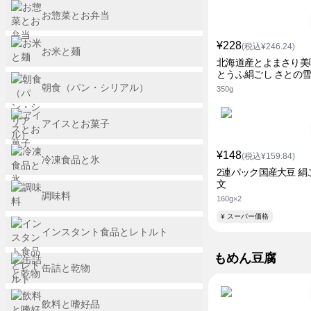
お惣菜とお弁当
¥228
(税込¥246.24)
お米と麺
北海道産とよまさり美
とうふ絹ごし さとの
朝食（パン・シリアル）
350g
アイスとお菓子
¥148
(税込¥159.84)
冷凍食品と氷
2連パック国産大豆 絹
文
調味料
160g×2
¥ スーパー価格
インスタント食品とレトルト
もめん豆腐
缶詰と乾物
飲料と嗜好品