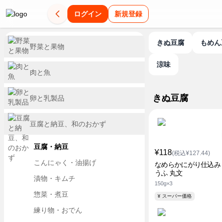
ログイン
新規登録
きぬ豆腐
もめ
野菜と果物
涼味
肉と魚
きぬ豆腐
卵と乳製品
豆腐と納豆、和のおかず
豆腐・納豆
¥118
(税込¥127.44)
こんにゃく・油揚げ
なめらかにがり仕込み
うふ 丸文
漬物・キムチ
150g×3
惣菜・煮豆
¥ スーパー価格
練り物・おでん