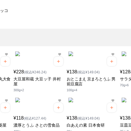
キッコ
¥228
¥138
¥128
(税込¥246.24)
(税込¥149.04)
 丸大食
大豆屋和蔵 大豆ッ子 井村
おとこまえ 京まろとうふ 男
サラ
屋
前豆腐店
70g×6
300g×2
100g×4
¥118
¥138
¥138
(税込¥127.44)
(税込¥149.04)
菱屋
濃厚とうふ さとの雪食品
白あえの素 日本食研
豆皿