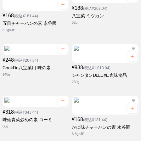
¥188
(税込¥203.04)
¥168
八宝菜 ミツカン
(税込¥181.44)
52g
五目チャーハンの素 永谷園
8.2g×3P
¥248
(税込¥267.84)
¥938
CookDo八宝菜用 味の素
(税込¥1,013.04)
140g
シャンタンDELUXE 創味食品
250g
¥318
(税込¥343.44)
¥168
味仙青菜炒めの素 コーミ
(税込¥181.44)
80g
かに味チャーハンの素 永谷園
6.8g×3P