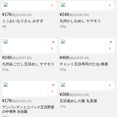
¥178
¥248
(税込¥192.24)
(税込¥267.84)
ミニおいなりさん みすず
九州かしわめし ヤマモリ
6枚
195g
¥248
¥468
(税込¥267.84)
(税込¥505.44)
九州あごだし五目めし ヤマモリ
チャント五目寿司のたね 桃屋
210g
250g
¥288
(税込¥311.04)
¥178
五目釜めしの素 丸美屋
(税込¥192.24)
147g
アンパンマンミニパック五目野菜
の中華丼 永谷園