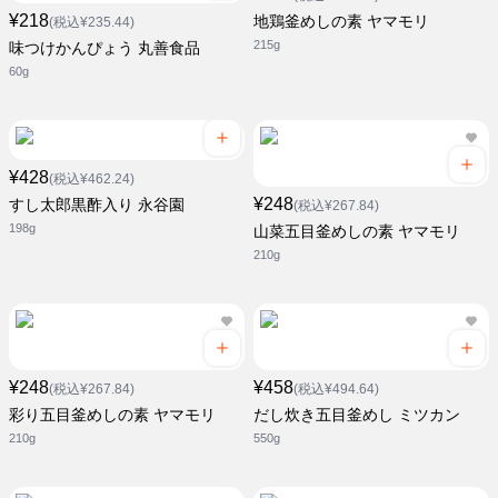
¥218
地鶏釜めしの素 ヤマモリ
(税込¥235.44)
215g
味つけかんぴょう 丸善食品
60g
¥428
(税込¥462.24)
¥248
すし太郎黒酢入り 永谷園
(税込¥267.84)
198g
山菜五目釜めしの素 ヤマモリ
210g
¥248
¥458
(税込¥267.84)
(税込¥494.64)
彩り五目釜めしの素 ヤマモリ
だし炊き五目釜めし ミツカン
210g
550g