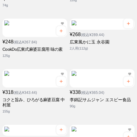
110g
74g
¥268
(税込¥289.44)
¥248
広東風かに玉 永谷園
(税込¥267.84)
2人用(112g)
CookDo広東式麻婆豆腐用 味の素
125g
¥318
¥338
(税込¥343.44)
(税込¥365.04)
コクと旨み、ひろがる麻婆豆腐 中
李錦記サムジャン エスビー食品
村屋
90g
155g