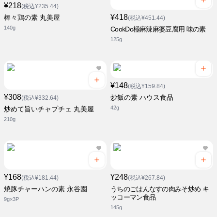
¥218
(税込¥235.44)
¥418
棒々鶏の素 丸美屋
(税込¥451.44)
140g
CookDo極麻辣麻婆豆腐用 味の素
125g
¥148
(税込¥159.84)
¥308
炒飯の素 ハウス食品
(税込¥332.64)
42g
炒めて旨いチャプチェ 丸美屋
210g
¥168
¥248
(税込¥181.44)
(税込¥267.84)
焼豚チャーハンの素 永谷園
うちのごはんなすの肉みそ炒め キ
ッコーマン食品
9g×3P
145g