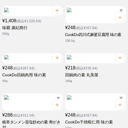
¥1,408
(税込¥1,520.64)
¥248
味覇 廣紀商行
(税込¥267.84)
500g
CookDo四川式麻婆豆腐用 味の素
106.5g
¥248
¥218
(税込¥267.84)
(税込¥235.44)
CookDo回鍋肉用 味の素
回鍋肉の素 丸美屋
90g
140g
¥288
¥248
(税込¥311.04)
(税込¥267.84)
岐阜タンメン旨塩炒めの素 寿がき
CookDo干焼蝦仁用 味の素
や