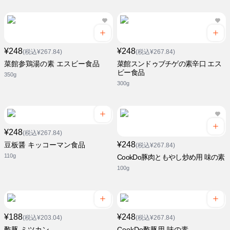
¥248
¥248
(税込¥267.84)
(税込¥267.84)
菜館参鶏湯の素 エスビー食品
菜館スンドゥブチゲの素辛口 エス
ビー食品
350g
300g
¥248
(税込¥267.84)
¥248
豆板醤 キッコーマン食品
(税込¥267.84)
110g
CookDo豚肉ともやし炒め用 味の素
100g
¥188
¥248
(税込¥203.04)
(税込¥267.84)
酢豚 ミツカン
CookDo酢豚用 味の素