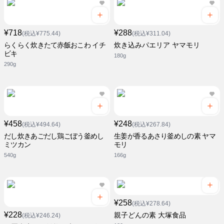
¥718
¥288
(税込¥775.44)
(税込¥311.04)
らくらく炊きたて赤飯おこわ イチ
炊き込みパエリア ヤマモリ
ビキ
180g
290g
¥458
¥248
(税込¥494.64)
(税込¥267.84)
だし炊きあごだし鶏ごぼう釜めし
生姜が香るあさり釜めしの素 ヤマ
ミツカン
モリ
540g
166g
¥258
(税込¥278.64)
¥228
親子どんの素 大塚食品
(税込¥246.24)