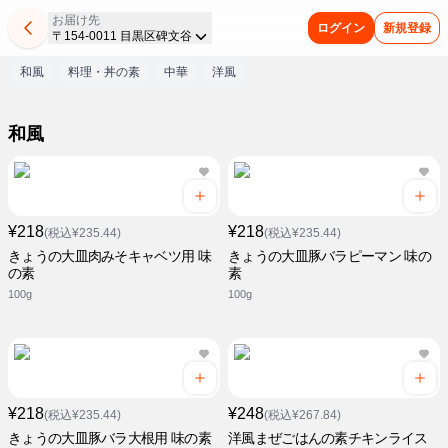
お届け先
ログイン
新規登録
〒154-0011 目黒区碑文谷
和風
料理・丼の素
中華
洋風
和風
¥218
¥218
(税込¥235.44)
(税込¥235.44)
きょうの大皿肉みそキャベツ用 味
きょうの大皿豚バラピーマン 味の
の素
素
100g
100g
¥218
¥248
(税込¥235.44)
(税込¥267.84)
きょうの大皿豚バラ大根用 味の素
洋風まぜごはんの素チキンライス