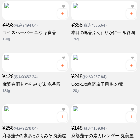
¥458
¥358
(税込¥494.64)
(税込¥386.64)
ライスペーパー ユウキ食品
本日の逸品ふんわりかに玉 永谷園
120g
176g
¥428
¥248
(税込¥462.24)
(税込¥267.84)
麻婆春雨甘からみそ味 永谷園
CookDo麻婆茄子用 味の素
133g
120g
¥258
¥148
(税込¥278.64)
(税込¥159.84)
麻婆茄子の素あっさりみそ 丸美屋
麻婆茄子の素カレンダー 丸美屋