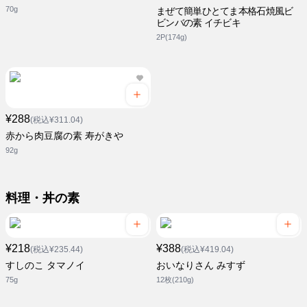
70g
まぜて簡単ひとてま本格石焼風ビ
ビンバの素 イチビキ
2P(174g)
¥288
(税込¥311.04)
赤から肉豆腐の素 寿がきや
92g
料理・丼の素
¥218
¥388
(税込¥235.44)
(税込¥419.04)
すしのこ タマノイ
おいなりさん みすず
75g
12枚(210g)