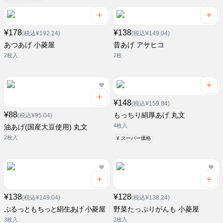
¥178
¥138
(税込¥192.24)
(税込¥149.04)
あつあげ 小菱屋
昔あげ アサヒコ
2枚入
2枚
¥148
(税込¥159.84)
¥88
もっちり絹厚あげ 丸文
(税込¥95.04)
4枚入
油あげ(国産大豆使用) 丸文
2枚入
¥ スーパー価格
¥138
¥128
(税込¥149.04)
(税込¥138.24)
ぷるっともちっと絹生あげ 小菱屋
野菜たっぷりがんも 小菱屋
3枚入
2枚入