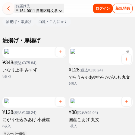
お届け先
ログイン
新規登録
〒154-0011 目黒区碑文谷
油揚げ・厚揚げ
白滝・こんにゃく
油揚げ・厚揚げ
¥348
(税込¥375.84)
¥128
いなり上手 みすず
(税込¥138.24)
5個×2
でらうみゃあやわらかがんも 丸文
6個入
¥128
¥88
(税込¥138.24)
(税込¥95.04)
にがり仕込みあげ 小菱屋
国産こあげ 丸文
8枚入
5枚入
¥ スーパー価格