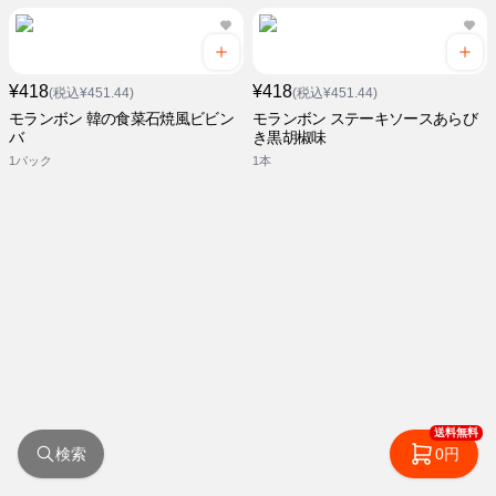
¥418
¥418
(税込¥451.44)
(税込¥451.44)
モランボン 韓の食菜石焼風ビビン
モランボン ステーキソースあらび
バ
き黒胡椒味
1パック
1本
送料無料
検索
0円