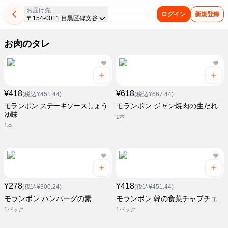
お届け先
ログイン
新規登録
〒154-0011 目黒区碑文谷
お肉のタレ
¥418
¥618
(税込¥451.44)
(税込¥667.44)
モランボン ステーキソースしょう
モランボン ジャン焼肉の生だれ
ゆ味
1本
1本
¥278
¥418
(税込¥300.24)
(税込¥451.44)
モランボン ハンバーグの素
モランボン 韓の食菜チャプチェ
1パック
1パック