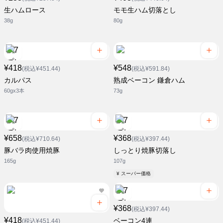
生ハムロース
モモ生ハム切落とし
38g
80g
¥418
¥548
(税込¥451.44)
(税込¥591.84)
カルパス
熟成ベーコン 鎌倉ハム
60gx3本
73g
¥658
¥368
(税込¥710.64)
(税込¥397.44)
豚バラ肉使用焼豚
しっとり焼豚切落し
165g
107g
¥ スーパー価格
¥368
(税込¥397.44)
¥418
ベーコン4連
(税込¥451.44)