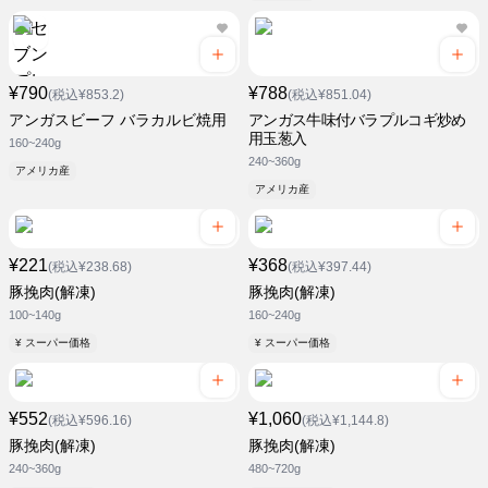
¥790
¥788
(税込¥853.2)
(税込¥851.04)
アンガスビーフ バラカルビ焼用
アンガス牛味付バラプルコギ炒め
用玉葱入
160~240g
240~360g
アメリカ産
アメリカ産
¥221
¥368
(税込¥238.68)
(税込¥397.44)
豚挽肉(解凍)
豚挽肉(解凍)
100~140g
160~240g
¥ スーパー価格
¥ スーパー価格
¥552
¥1,060
(税込¥596.16)
(税込¥1,144.8)
豚挽肉(解凍)
豚挽肉(解凍)
240~360g
480~720g