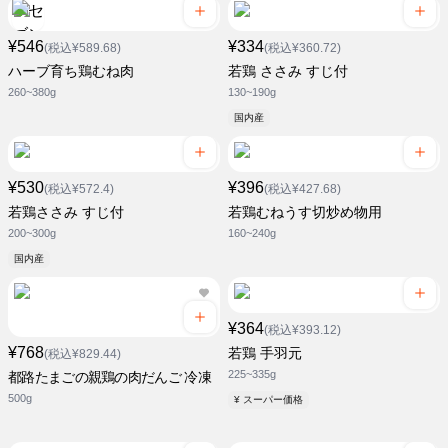
¥546
¥334
(税込¥589.68)
(税込¥360.72)
ハーブ育ち鶏むね肉
若鶏 ささみ すじ付
260~380g
130~190g
国内産
¥530
¥396
(税込¥572.4)
(税込¥427.68)
若鶏ささみ すじ付
若鶏むねうす切炒め物用
200~300g
160~240g
国内産
¥364
(税込¥393.12)
¥768
若鶏 手羽元
(税込¥829.44)
225~335g
都路たまごの親鶏の肉だんご 冷凍
500g
¥ スーパー価格