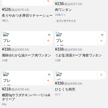
¥238
(税込¥257.04)
¥528
肉ワンタン
(税込¥570.24)
18個入り
炙りやみつき厚切りチャーシュー
4枚入
セブンザプライス
¥338
¥338
(税込¥365.04)
(税込¥365.04)
風味ゆたかな油スープ 肉ワンタン
うま塩 清湯スープ 海老ワンタン
12個
12個
¥338
(税込¥365.04)
¥218
ひとくち焼売
(税込¥235.44)
12コ
糖質0gサラダチキンバー バジル&
オリーブ
60g