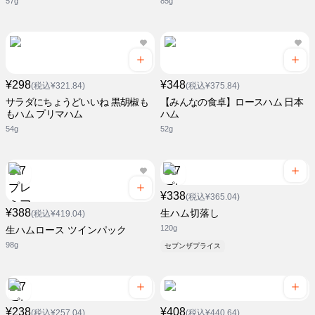
57g
85g
¥298
¥348
(税込¥321.84)
(税込¥375.84)
サラダにちょうどいいね 黒胡椒も
【みんなの食卓】ロースハム 日本
もハム プリマハム
ハム
54g
52g
¥338
(税込¥365.04)
¥388
生ハム切落し
(税込¥419.04)
120g
生ハムロース ツインパック
98g
セブンザプライス
¥238
¥408
(税込¥257.04)
(税込¥440.64)