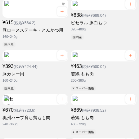
¥638
(税込¥689.04)
¥615
ビセラル 豚白もつ
(税込¥664.2)
320~480g
豚ロースステーキ・とんかつ用
160~240g
国内産
国内産
¥393
¥463
(税込¥424.44)
(税込¥500.04)
豚カレー用
若鶏 もも肉
160~240g
260~380g
国内産
¥ スーパー価格
¥670
¥869
(税込¥723.6)
(税込¥938.52)
奥州ハーブ育ち鶏もも肉
若鶏 もも肉
240~360g
480~720g
¥ スーパー価格