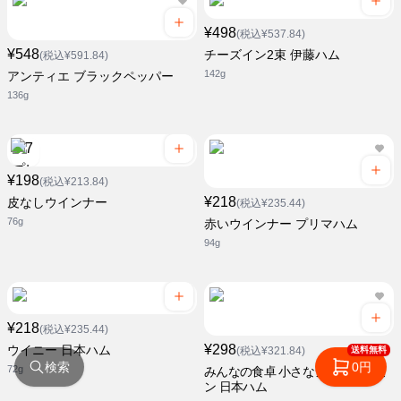
¥498
(税込¥537.84)
¥548
チーズイン2束 伊藤ハム
(税込¥591.84)
142g
アンティエ ブラックペッパー
136g
¥198
(税込¥213.84)
¥218
皮なしウインナー
(税込¥235.44)
76g
赤いウインナー プリマハム
94g
¥218
(税込¥235.44)
¥298
ウイニー 日本ハム
送料無料
(税込¥321.84)
検索
0円
72g
みんなの食卓 小さなシャウエッセ
ン 日本ハム