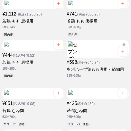
¥1,112
¥741
(税込¥1,200.96)
(税込¥800.28)
若鶏 もも 唐揚用
若鶏 もも 唐揚用
500~740g
320~480g
国内産
国内産
¥444
(税込¥479.52)
¥598
若鶏 もも 唐揚用
(税込¥645.84)
195~285g
奥州ハーブ鶏もも唐揚・鍋物用
195~285g
国内産
¥851
¥425
(税込¥919.08)
(税込¥459)
若鶏 むね肉
若鶏むね肉
530~790g
265~395g
¥ スーパー価格
¥ スーパー価格