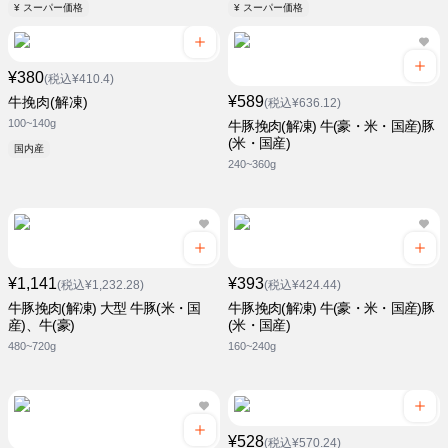
¥ スーパー価格
¥ スーパー価格
¥380
(税込¥410.4)
¥589
牛挽肉(解凍)
(税込¥636.12)
100~140g
牛豚挽肉(解凍) 牛(豪・米・国産)豚
(米・国産)
国内産
240~360g
¥1,141
¥393
(税込¥1,232.28)
(税込¥424.44)
牛豚挽肉(解凍) 大型 牛豚(米・国
牛豚挽肉(解凍) 牛(豪・米・国産)豚
産)、牛(豪)
(米・国産)
480~720g
160~240g
¥528
(税込¥570.24)