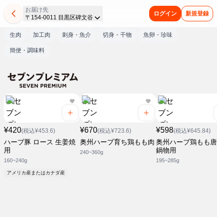
お届け先
ログイン
新規登録
〒154-0011 目黒区碑文谷
生肉
加工肉
刺身・魚介
切身・干物
魚卵・珍味
簡便・調味料
¥420
¥670
¥598
(税込¥453.6)
(税込¥723.6)
(税込¥645.84)
ハーブ豚 ロース 生姜焼
奥州ハーブ育ち鶏もも肉
奥州ハーブ鶏もも唐
用
鍋物用
240~360g
160~240g
195~285g
アメリカ産またはカナダ産