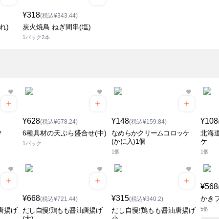
¥318
(税込¥343.44)
れ)
炭火焼鳥 ねぎ間串(塩)
1パック2本
¥628
¥148
¥108
(税込¥678.24)
(税込¥159.84)
ツ
6種具材の天ぷら盛合せ(中)
なめらかクリームコロッケ
北海
(かに入)1個
ケ
1パック
1個
1個
¥568
¥668
¥315
かき
(税込¥721.44)
(税込¥340.2)
5個
唐揚げ
だし自慢!鶏もも醤油唐揚げ
だし自慢!鶏もも醤油唐揚げ
(大)
小