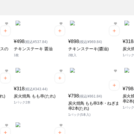
¥498
¥898
¥318
(税込¥537.84)
(税込¥969.84)
ースの
チキンステーキ 醤油
チキンステーキ(醬油)
炭火焼
1枚
2枚入
1パック
¥318
¥798
(税込¥343.44)
¥798
れ)
炭火焼鳥 もも串(たれ)
炭火焼
(税込¥861.84)
串2本(
1パック2本
炭火焼鳥 もも串3本・ねぎま
1パック
串2本(たれ)
1パック(5本入)