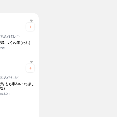
(税込¥343.44)
鳥 つくね串(たれ)
2本
(税込¥861.84)
鳥 もも串3本・ねぎま
塩)
(5本入)