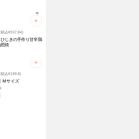
(税込¥537.84)
とひじきの手作り甘辛鶏
ね照焼
ク
(税込¥199.8)
 Mサイズ
g