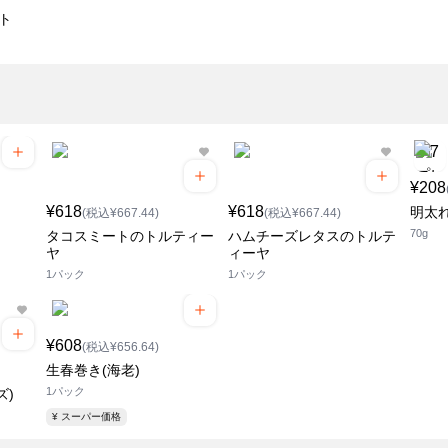
ト
¥208
¥618
¥618
明太
(税込¥667.44)
(税込¥667.44)
70g
タコスミートのトルティー
ハムチーズレタスのトルテ
ヤ
ィーヤ
1パック
1パック
¥608
(税込¥656.64)
生春巻き(海老)
1パック
ズ)
¥ スーパー価格