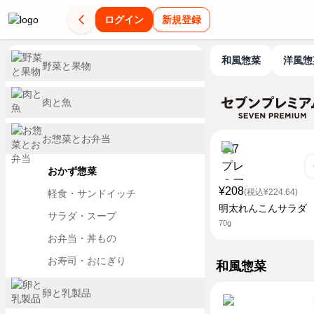
ログイン
新規登録
和風惣菜
洋風
野菜と果物
肉と魚
お惣菜とお弁当
おかず惣菜
¥208
(税込¥224.64)
軽食・サンドイッチ
明太れんこんサラダ
サラダ・スープ
70g
お弁当・丼もの
お寿司・おにぎり
和風惣菜
卵と乳製品