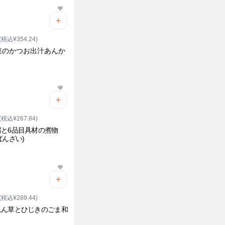
(税込¥354.24)
菜のかつお出汁あんか
ク
(税込¥267.84)
腐と6品目具材の煮物
ばんざい)
ク
(税込¥289.44)
れん草とひじきのごま和