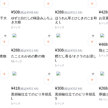
¥508
¥288
¥428
(税込¥548.64)
(税込¥311.04)
切干大
ゆずと白だしの味染みふろふ
ほうれん草とひじきのごま和
お豆腐
き大根
え L
1パッ
1パック
1パック
¥468
¥288
¥308
鶏とご
(税込¥311.04)
(税込¥332.64)
1パッ
煮物
たことわかめの酢の物
鰹だし香る!オクラのお浸し
L
S1パック
1パック
¥418
¥308
¥268
(税込¥451.44)
(税込¥332.64)
黒胡椒仕立てのピリ辛胡瓜
黒胡椒仕立てのピリ辛胡瓜
厚揚
L
S
S1パッ
1パック
1パック