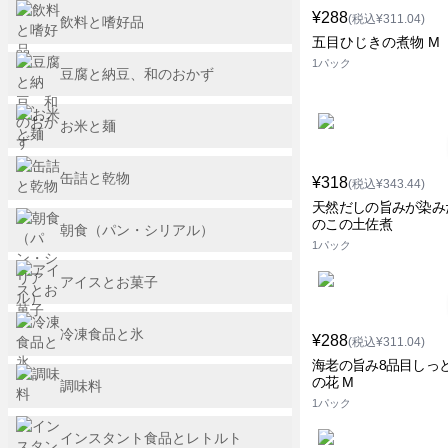
¥288
(税込¥311.04)
飲料と嗜好品
五目ひじきの煮物 M
1パック
豆腐と納豆、和のおかず
お米と麺
缶詰と乾物
¥318
(税込¥343.44)
天然だしの旨みが染み
のこの土佐煮
朝食（パン・シリアル）
1パック
アイスとお菓子
冷凍食品と氷
¥288
(税込¥311.04)
海老の旨み8品目しっ
の花 M
調味料
1パック
インスタント食品とレトルト