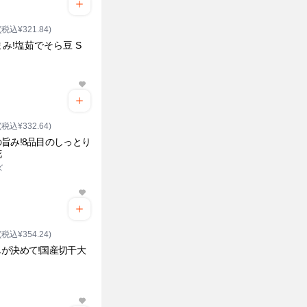
(税込¥321.84)
み!塩茹でそら豆 S
ク
(税込¥332.64)
旨み!8品目のしっとり
花
ズ
(税込¥354.24)
が決めて!国産切干大
ク