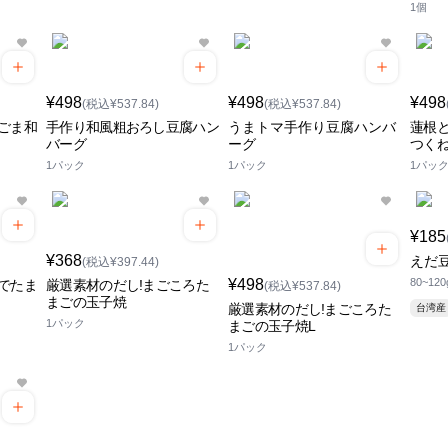
1個
¥498
¥498
¥498
(税込¥537.84)
(税込¥537.84)
ごま和
手作り和風粗おろし豆腐ハン
うまトマ手作り豆腐ハンバ
蓮根
バーグ
ーグ
つく
1パック
1パック
1パッ
¥185
¥368
えだ豆
(税込¥397.44)
¥498
80~120
でたま
厳選素材のだし!まごころた
(税込¥537.84)
まごの玉子焼
厳選素材のだし!まごころた
台湾産
1パック
まごの玉子焼L
1パック