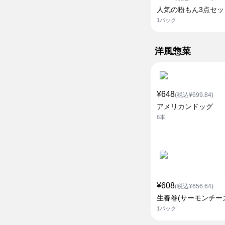
人気の粉もん3点セッ
1パック
洋風惣菜
¥648
(税込¥699.84)
アメリカンドッグ
6本
¥608
(税込¥656.64)
生春巻(サーモンチー
1パック