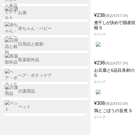
お酒
¥238
(税込¥257.04)
煮干しが決めて!国産
根 S
赤ちゃん・ベビー
1パック
日用品と紙類
医薬部外品
¥238
(税込¥257.04)
お豆腐と6品目具材の
ヘア・ボティケア
S
1パック
介護用品
¥308
(税込¥332.64)
ペット
鶏とごぼうの旨煮 S
1パック