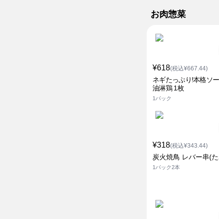
お肉惣菜
¥618
(税込¥667.44)
ネギたっぷり!本格ソ
油淋鶏 1枚
1パック
¥318
(税込¥343.44)
炭火焼鳥 レバー串(た
1パック2本