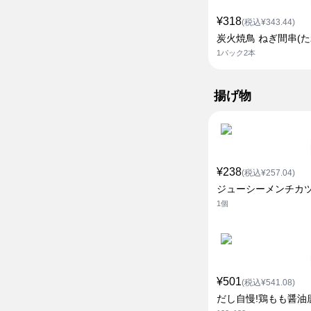
¥318
(税込¥343.44)
炭火焼鳥 ねぎ間串(た
1パック2本
揚げ物
¥238
(税込¥257.04)
ジューシーメンチカ
1個
¥501
(税込¥541.08)
だし自慢!鶏もも醤油