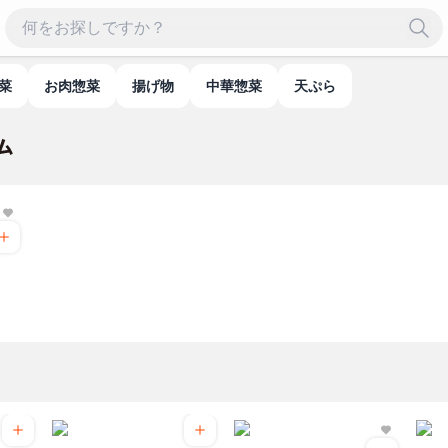
惣菜
お肉惣菜
揚げ物
中華惣菜
天ぷら