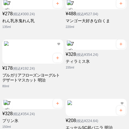
¥278
¥488
(税込¥300.24)
(税込¥527.04)
れん乳氷鬼れん乳
マンゴー大好きな白くま
135ml
220ml
¥328
(税込¥354.24)
ティラミス氷
¥178
155ml
(税込¥192.24)
ブルガリアフローズンヨーグルト
デザートマスカット 明治
80ml
¥328
(税込¥354.24)
¥208
プリン氷
(税込¥224.64)
150ml
エッセルSC超バニラ 明治