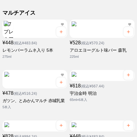
マルチアイス
¥448
¥528
(税込¥483.84)
(税込¥570.24)
レモンバーラムネ入り 5本
アロエヨーグルト味バー 森乳
275ml
225ml
¥618
(税込¥667.44)
¥478
宇治金時 明治
(税込¥516.24)
65ml×6本入
ガツン、とみかんマルチ 赤城乳業
5本入
¥828
¥448
(税込¥894.24)
(税込¥483.84)