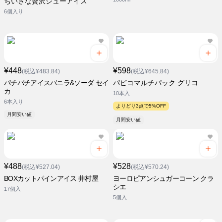
ちいさな贅沢シューアイス
6個入り
¥448
¥598
(税込¥483.84)
(税込¥645.84)
パチパチアイスバニラ&ソーダ セイ
パピコマルチパック グリコ
カ
10本入
6本入り
よりどり3点で5%OFF
月間安い値
月間安い値
¥488
¥528
(税込¥527.04)
(税込¥570.24)
BOXカットパインアイス 井村屋
ヨーロピアンシュガーコーン クラ
シエ
17個入
5個入