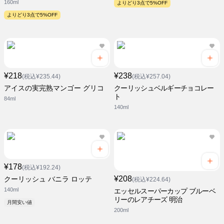
160ml
よりどり3点で5%OFF
よりどり3点で5%OFF
¥218
¥238
(税込¥235.44)
(税込¥257.04)
アイスの実完熟マンゴー グリコ
クーリッシュベルギーチョコレー
ト
84ml
140ml
¥178
(税込¥192.24)
¥208
クーリッシュ バニラ ロッテ
(税込¥224.64)
140ml
エッセルスーパーカップ ブルーベ
リーのレアチーズ 明治
月間安い値
200ml