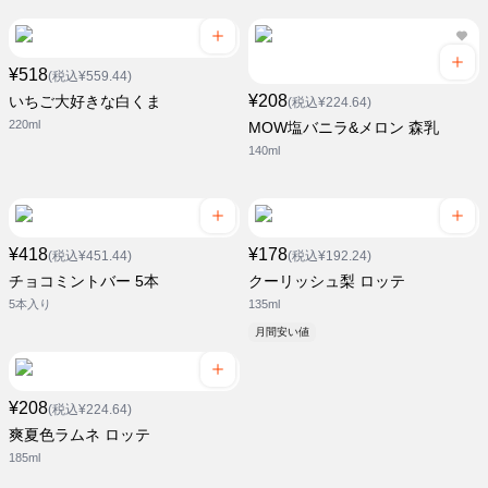
¥518
(税込¥559.44)
¥208
いちご大好きな白くま
(税込¥224.64)
220ml
MOW塩バニラ&メロン 森乳
140ml
¥418
¥178
(税込¥451.44)
(税込¥192.24)
チョコミントバー 5本
クーリッシュ梨 ロッテ
5本入り
135ml
月間安い値
¥208
(税込¥224.64)
爽夏色ラムネ ロッテ
185ml