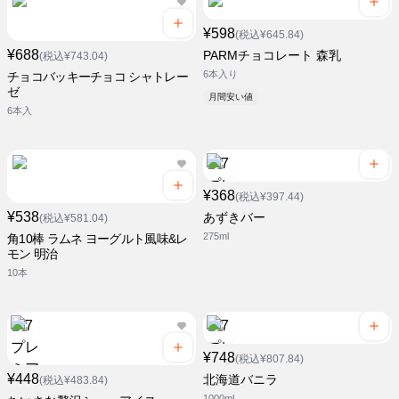
¥598
(税込¥645.84)
¥688
PARMチョコレート 森乳
(税込¥743.04)
6本入り
チョコバッキーチョコ シャトレー
ゼ
月間安い値
6本入
¥368
(税込¥397.44)
¥538
あずきバー
(税込¥581.04)
275ml
角10棒 ラムネ ヨーグルト風味&レ
モン 明治
10本
¥748
(税込¥807.84)
¥448
北海道バニラ
(税込¥483.84)
1000ml