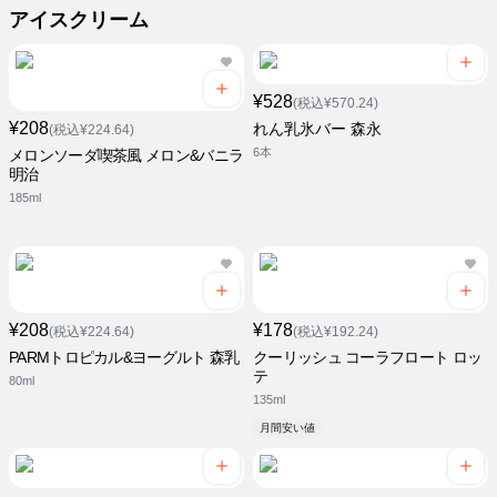
アイスクリーム
¥528
(税込¥570.24)
¥208
れん乳氷バー 森永
(税込¥224.64)
6本
メロンソーダ喫茶風 メロン&バニラ
明治
185ml
¥208
¥178
(税込¥224.64)
(税込¥192.24)
PARMトロピカル&ヨーグルト 森乳
クーリッシュ コーラフロート ロッ
テ
80ml
135ml
月間安い値