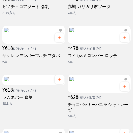
ピノチョコアソート 森乳
赤城 ガリガリ君ソーダ
21粒入り
7本入
¥618
¥478
(税込¥667.44)
(税込¥516.24)
サクレ レモンバーマルチ フタバ
スイカ&メロンバー ロッテ
6本
6本
¥618
(税込¥667.44)
¥628
ラムネバー 森菓
(税込¥678.24)
10本入
チョコバッキーバニラ シャトレー
ゼ
6本入