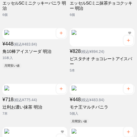
エッセルSCミニクッキーバニラ 明
エッセルSCミニ抹茶チョコクッキ
治
ー 明治
6個
6個
¥448
(税込¥483.84)
¥828
角10棒アイスソーダ 明治
(税込¥894.24)
10本入
ピスタチオ チョコレートアイスバ
ー
月間安い値
5本
¥718
¥448
(税込¥775.44)
(税込¥483.84)
辻利お濃い抹茶 明治
モナ王マルチバニラ
7本
5個入
月間安い値