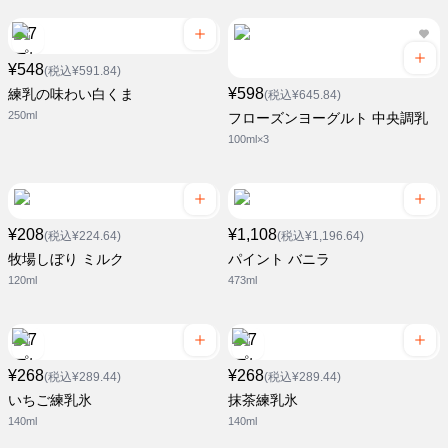
¥548
(税込¥591.84)
¥598
練乳の味わい白くま
(税込¥645.84)
250ml
フローズンヨーグルト 中央調乳
100ml×3
¥208
¥1,108
(税込¥224.64)
(税込¥1,196.64)
牧場しぼり ミルク
パイント バニラ
120ml
473ml
¥268
¥268
(税込¥289.44)
(税込¥289.44)
いちご練乳氷
抹茶練乳氷
140ml
140ml