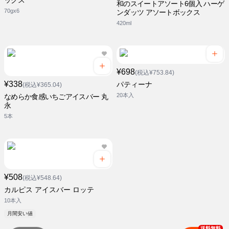
ックス
和のスイートアソート6個入 ハーゲ
70gx6
ンダッツ アソートボックス
420ml
¥698
(税込¥753.84)
¥338
パティーナ
(税込¥365.04)
20本入
なめらか食感いちごアイスバー 丸
永
5本
¥508
(税込¥548.64)
カルピス アイスバー ロッテ
10本入
月間安い値
送料無料