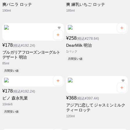
爽バニラ ロッテ
爽 練乳いちご ロッテ
190ml
185ml
¥258
(税込¥278.64)
¥178
DearMilk 明治
(税込¥192.24)
1パック
ブルガリアフローズンヨーグルト
デザート 明治
月間安い値
85ml
月間安い値
¥178
(税込¥192.24)
¥368
ピノ 森永乳業
(税込¥397.44)
10mlx6
アジアに恋して ジャスミンミルク
ティー ロッテ
月間安い値
120ml