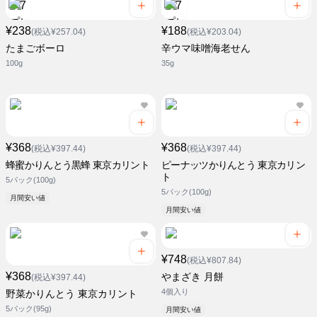
¥238
¥188
(税込¥257.04)
(税込¥203.04)
たまごボーロ
辛ウマ味噌海老せん
100g
35g
¥368
¥368
(税込¥397.44)
(税込¥397.44)
蜂蜜かりんとう黒蜂 東京カリント
ピーナッツかりんとう 東京カリン
ト
5パック(100g)
5パック(100g)
月間安い値
月間安い値
¥748
(税込¥807.84)
¥368
やまざき 月餅
(税込¥397.44)
4個入り
野菜かりんとう 東京カリント
5パック(95g)
月間安い値