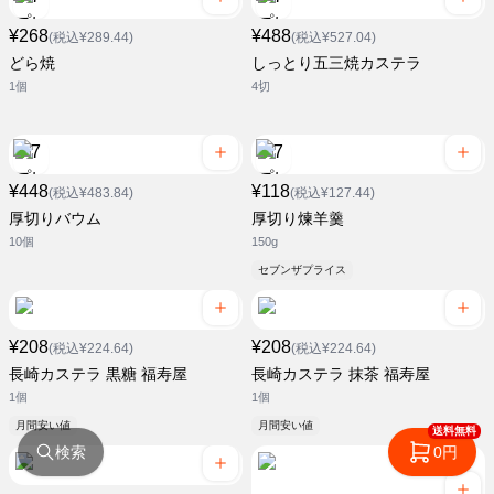
¥268
¥488
(税込¥289.44)
(税込¥527.04)
どら焼
しっとり五三焼カステラ
1個
4切
¥448
¥118
(税込¥483.84)
(税込¥127.44)
厚切りバウム
厚切り煉羊羹
10個
150g
セブンザプライス
¥208
¥208
(税込¥224.64)
(税込¥224.64)
長崎カステラ 黒糖 福寿屋
長崎カステラ 抹茶 福寿屋
1個
1個
月間安い値
月間安い値
送料無料
検索
0円