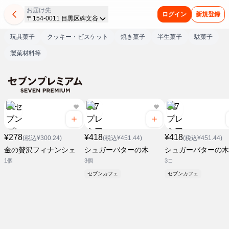
お届け先
ログイン
新規登録
〒154-0011 目黒区碑文谷
玩具菓子
クッキー・ビスケット
焼き菓子
半生菓子
駄菓子
製菓材料等
¥278
¥418
¥418
(税込¥300.24)
(税込¥451.44)
(税込¥451.44)
金の贅沢フィナンシェ
シュガーバターの木
シュガーバターの木
1個
3個
3コ
セブンカフェ
セブンカフェ