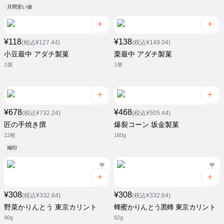
月間安い値
¥118
¥138
(税込¥127.44)
(税込¥149.04)
小豆最中 アダチ製菓
栗最中 アダチ製菓
1個
1個
¥678
¥468
(税込¥732.24)
(税込¥505.44)
匠の手焼き撰
爆裂コーン 坂金製菓
12枚
160g
鳩印
¥308
¥308
(税込¥332.64)
(税込¥332.64)
野菜かりんとう 東京カリント
蜂蜜かりんとう黒蜂 東京カリント
90g
82g