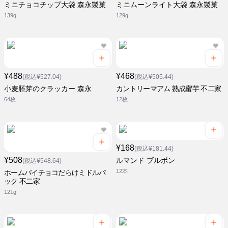
ミニチョコチップ大袋 森永製菓
ミニムーンライト大袋 森永製菓
139g
129g
¥488
¥468
(税込¥527.04)
(税込¥505.44)
小麦胚芽のクラッカー 森永
カントリーマアム 熟成蜜芋 不二家
64枚
12枚
¥168
(税込¥181.44)
¥508
ルマンド ブルボン
(税込¥548.64)
12本
ホームパイチョコだらけミドルパ
ック 不二家
121g