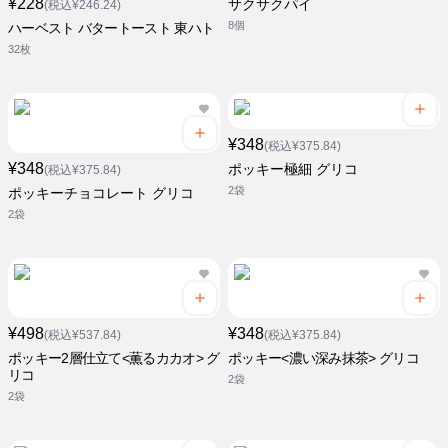
¥228
サクサクパイ
(税込¥246.24)
8個
ハーベスト バタートースト 東ハト
32枚
¥348
(税込¥375.84)
¥348
ポッキー極細 グリコ
(税込¥375.84)
2袋
ポッキーチョコレート グリコ
2袋
¥498
¥348
(税込¥537.84)
(税込¥375.84)
ポッキー2層仕立て<薫るカカオ> グ
ポッキー<濃い深み抹茶> グリコ
リコ
2袋
2袋