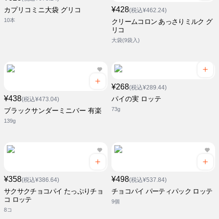
¥428
カプリコミニ大袋 グリコ
(税込¥462.24)
10本
クリームコロン あっさりミルク グ
リコ
大袋(9袋入)
¥268
(税込¥289.44)
¥438
パイの実 ロッテ
(税込¥473.04)
73g
ブラックサンダーミニバー 有楽
139g
¥358
¥498
(税込¥386.64)
(税込¥537.84)
サクサクチョコパイ たっぷりチョ
チョコパイ パーティパック ロッテ
コ ロッテ
9個
8コ