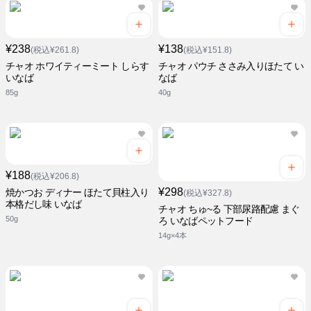
¥238
¥138
(税込¥261.8)
(税込¥151.8)
チャオ ホワイティーミート しらす
チャオ パウチ ささみ入りほたて い
いなば
なば
85g
40g
¥188
(税込¥206.8)
¥298
焼かつお ディナー ほたて貝柱入り
(税込¥327.8)
本格だし味 いなば
チャオ ちゅ~る 下部尿路配慮 まぐ
50g
ろ いなばペットフード
14g×4本