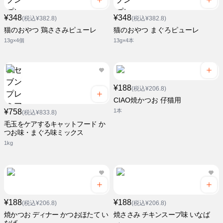
¥348
¥348
(税込¥382.8)
(税込¥382.8)
猫のおやつ 鶏ささみピューレ
猫のおやつ まぐろピューレ
13g×4個
13g×4本
¥188
(税込¥206.8)
CIAO焼かつお 仔猫用
¥758
1本
(税込¥833.8)
毛玉をケアするキャットフード か
つお味・まぐろ味ミックス
1kg
¥188
¥188
(税込¥206.8)
(税込¥206.8)
焼かつお ディナー かつおほたて い
焼ささみ チキンスープ味 いなば