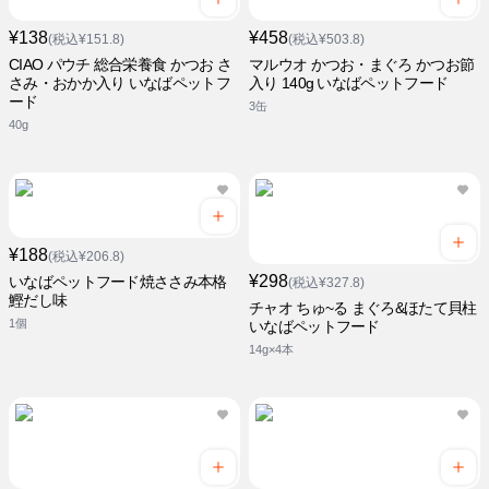
¥138
¥458
(税込¥151.8)
(税込¥503.8)
CIAO パウチ 総合栄養食 かつお さ
マルウオ かつお・まぐろ かつお節
さみ・おかか入り いなばペットフ
入り 140g いなばペットフード
ード
3缶
40g
¥188
(税込¥206.8)
¥298
いなばペットフード焼ささみ本格
(税込¥327.8)
鰹だし味
チャオ ちゅ~る まぐろ&ほたて貝柱
1個
いなばペットフード
14g×4本