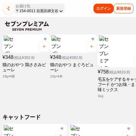
お届け先
ログイン
新規登録
〒154-0011 目黒区碑文谷
¥348
¥348
(税込¥382.8)
(税込¥382.8)
猫のおやつ 鶏ささみピ
猫のおやつ まぐろピュ
ューレ
ーレ
¥758
(税込¥833.8)
13g×4個
13g×4本
毛玉をケアするキャ
フード かつお味・ま
味ミックス
1kg
キャットフード