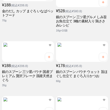
¥188
(税込¥206.8)
¥528
金のだし カップ まぐろ いなばペッ
(税込¥580.8)
トフード
銀のスプーン 三ツ星グルメ しみ旨
70g
お魚仕立て 3種の素材入り 鶏ささ
みレシピ
16g×10袋
¥188
¥178
(税込¥206.8)
(税込¥195.8)
銀のスプーン 三ツ星パウチ 国産プ
銀のスプーン パウチ ウェット 旨ほ
レミアム 贅沢フレーク 国産天然ま
ぐし仕立て まぐろ入りかつお
ぐろ
60g
35g