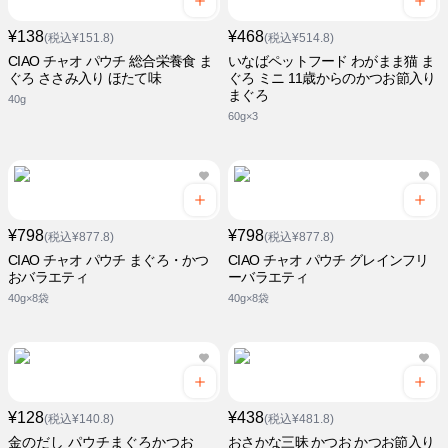
¥138
¥468
(税込¥151.8)
(税込¥514.8)
CIAO チャオ パウチ 総合栄養食 ま
いなばペットフード わがまま猫 ま
ぐろ ささみ入り ほたて味
ぐろ ミニ 11歳からのかつお節入り
まぐろ
40g
60g×3
¥798
¥798
(税込¥877.8)
(税込¥877.8)
CIAO チャオ パウチ まぐろ・かつ
CIAO チャオ パウチ グレインフリ
おバラエティ
ーバラエティ
40g×8袋
40g×8袋
¥128
¥438
(税込¥140.8)
(税込¥481.8)
金のだし パウチまぐろかつお
おさかな三昧 かつお かつお節入り