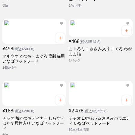
85g
14g×4本
¥468
(税込¥514.8)
¥458
まぐろミニ ささみ入り まぐろ わが
(税込¥503.8)
まま猫
マルウオ かつお・まぐろ 高齢猫用
1パック
いなばペットフード
140g×3缶
¥188
¥2,478
(税込¥206.8)
(税込¥2,725.8)
チャオ 焼かつおディナー しらす・
チャオ EXちゅ~る ささみバラエテ
ほたて貝柱入り いなばペットフー
ィ いなばペットフード
ド
50本+5本増量
50g