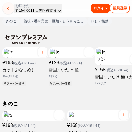
お届け先
ログイン
新規登録
〒154-0011 目黒区碑文谷
きのこ
薬味・香味野菜・豆類・とうもろこし
いも・根菜
¥168
¥128
(税込¥181.44)
(税込¥138.24)
¥158
カットぶなしめじ
雪国まいたけ 極
(税込¥170.64)
1袋(約90g)
約80g
雪国まいたけ 極 <大
1パック
¥ スーパー価格
¥ スーパー価格
きのこ
¥168
¥168
(税込¥181.44)
(税込¥181.44)