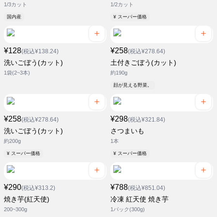
1/3カット
1/2カット
国内産
¥ スーパー価格
¥128
¥258
(税込¥138.24)
(税込¥278.64)
洗いごぼう(カット)
土付きごぼう(カット)
1袋(2~3本)
約190g
顔が見える野菜。
¥258
¥298
(税込¥278.64)
(税込¥321.84)
洗いごぼう(カット)
さつまいも
約200g
1本
¥ スーパー価格
¥ スーパー価格
¥290
¥788
(税込¥313.2)
(税込¥851.04)
焼き芋(紅天使)
冷凍 紅天使 焼き芋
200~300g
1パック(300g)