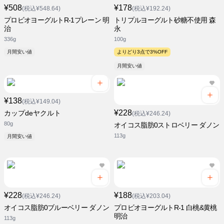
¥508
¥178
(税込¥548.64)
(税込¥192.24)
プロビオヨーグルトR-1プレーン 明
トリプルヨーグルト砂糖不使用 森
治
永
336g
100g
月間安い値
よりどり3点で3%OFF
月間安い値
¥138
(税込¥149.04)
¥228
カップdeヤクルト
(税込¥246.24)
80g
オイコス脂肪0ストロベリー ダノン
113g
月間安い値
¥228
¥188
(税込¥246.24)
(税込¥203.04)
オイコス脂肪0ブルーベリー ダノン
プロビオヨーグルトR-1 白桃&黄桃
明治
113g