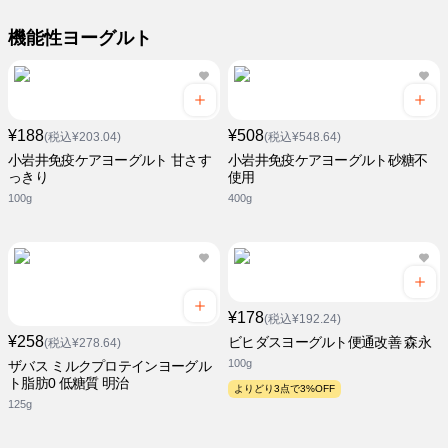
機能性ヨーグルト
¥188
¥508
(税込¥203.04)
(税込¥548.64)
小岩井免疫ケアヨーグルト 甘さす
小岩井免疫ケアヨーグルト砂糖不
っきり
使用
100g
400g
¥178
(税込¥192.24)
¥258
ビヒダスヨーグルト便通改善 森永
(税込¥278.64)
100g
ザバス ミルクプロテインヨーグル
ト脂肪0 低糖質 明治
よりどり3点で3%OFF
125g