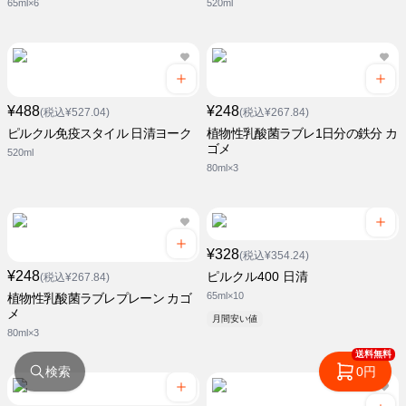
65ml×6
520ml
¥488
¥248
(税込¥527.04)
(税込¥267.84)
ピルクル免疫スタイル 日清ヨーク
植物性乳酸菌ラブレ1日分の鉄分 カ
ゴメ
520ml
80ml×3
¥328
(税込¥354.24)
¥248
ピルクル400 日清
(税込¥267.84)
65ml×10
植物性乳酸菌ラブレプレーン カゴ
メ
月間安い値
80ml×3
送料無料
検索
0円