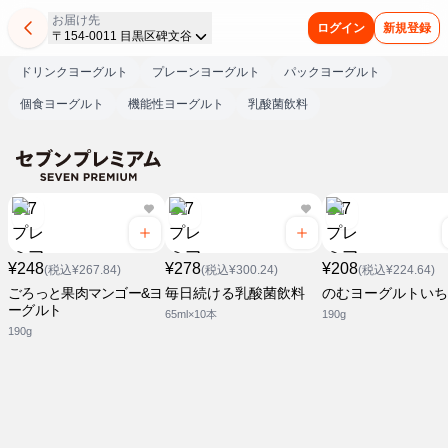
お届け先
ログイン
新規登録
〒154-0011 目黒区碑文谷
ドリンクヨーグルト
プレーンヨーグルト
パックヨーグルト
個食ヨーグルト
機能性ヨーグルト
乳酸菌飲料
¥248
¥278
¥208
(税込¥267.84)
(税込¥300.24)
(税込¥224.64)
ごろっと果肉マンゴー&ヨ
毎日続ける乳酸菌飲料
のむヨーグルトいち
ーグルト
65ml×10本
190g
190g