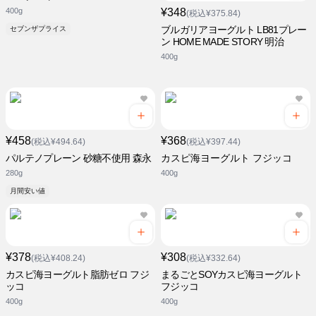
400g
¥348
(税込¥375.84)
ブルガリアヨーグルト LB81プレー
セブンザプライス
ン HOME MADE STORY 明治
400g
¥458
¥368
(税込¥494.64)
(税込¥397.44)
パルテノプレーン 砂糖不使用 森永
カスピ海ヨーグルト フジッコ
280g
400g
月間安い値
¥378
¥308
(税込¥408.24)
(税込¥332.64)
カスピ海ヨーグルト脂肪ゼロ フジ
まるごとSOYカスピ海ヨーグルト
ッコ
フジッコ
400g
400g