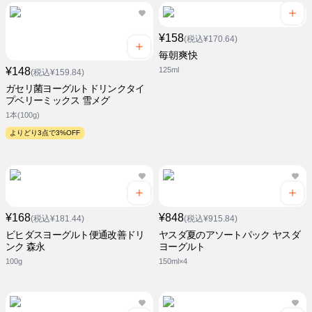
¥158
(税込¥170.64)
毎朝爽快
¥148
125ml
(税込¥159.84)
ガセリ菌ヨーグルトドリンクタイ
プベリーミックス 雪メグ
1本(100g)
よりどり3点で3%OFF
¥168
¥848
(税込¥181.44)
(税込¥915.84)
ビヒダスヨーグルト便通改善ドリ
ヤスダ夏のアソートパック ヤスダ
ンク 森永
ヨーグルト
100g
150ml×4