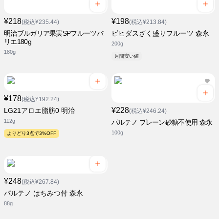
¥218
¥198
(税込¥235.44)
(税込¥213.84)
明治ブルガリア果実SPフルーツバ
ビヒダスざく盛りフルーツ 森永
リエ180g
200g
180g
月間安い値
¥178
(税込¥192.24)
¥228
LG21アロエ脂肪0 明治
(税込¥246.24)
112g
パルテノ プレーン砂糖不使用 森永
100g
よりどり3点で3%OFF
¥248
(税込¥267.84)
パルテノ はちみつ付 森永
88g