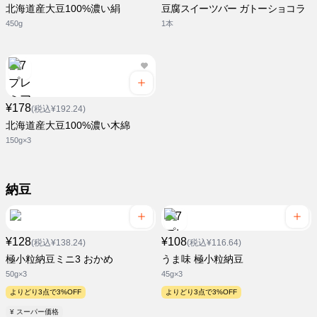
北海道産大豆100%濃い絹
豆腐スイーツバー ガトーショコラ
450g
1本
¥178
(税込¥192.24)
北海道産大豆100%濃い木綿
150g×3
納豆
¥128
¥108
(税込¥138.24)
(税込¥116.64)
極小粒納豆ミニ3 おかめ
うま味 極小粒納豆
50g×3
45g×3
よりどり3点で3%OFF
よりどり3点で3%OFF
¥ スーパー価格