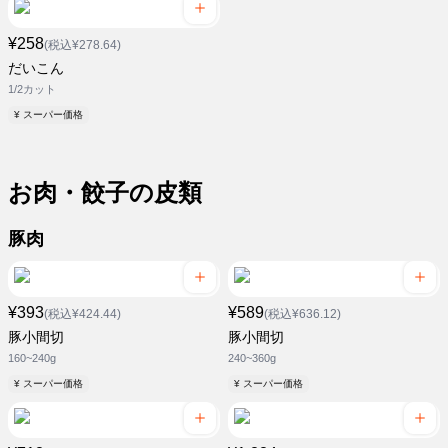
¥258
(税込¥278.64)
だいこん
1/2カット
¥ スーパー価格
お肉・餃子の皮類
豚肉
¥393
¥589
(税込¥424.44)
(税込¥636.12)
豚小間切
豚小間切
160~240g
240~360g
¥ スーパー価格
¥ スーパー価格