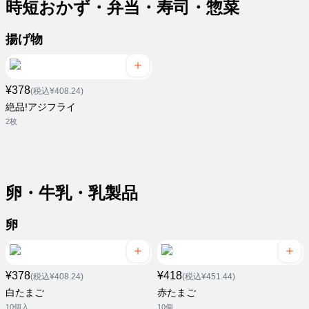
時短おかず・弁当・寿司・惣菜
揚げ物
¥378
(税込¥408.24)
絶品!アジフライ
2枚
卵・牛乳・乳製品
卵
¥378
¥418
(税込¥408.24)
(税込¥451.44)
白たまご
赤たまご
10個入
10個