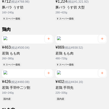
¥712
¥1,224
(税込¥768.96)
(税込¥1,321.92)
豚バラ うす切
豚バラ うす切 大型
160~240g
280~420g
¥ スーパー価格
¥ スーパー価格
鶏肉
¥463
¥869
(税込¥500.04)
(税込¥938.52)
若鶏 もも肉
若鶏 もも肉
260~380g
480~720g
¥ スーパー価格
¥ スーパー価格
¥426
¥402
(税込¥460.08)
(税込¥434.16)
若鶏 手羽中二ツ割
若鶏 手羽先
160~240g
225~335g
国内産
国内産