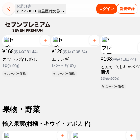
お届け先
ログイン
新規登録
〒154-0011 目黒区碑文谷
¥168
¥128
(税込¥181.44)
(税込¥138.24)
¥168
カットぶなしめじ
エリンギ
(税込¥181.44)
1袋(約90g)
1パック 約100g
とんかつ用キャベツ
細切
¥ スーパー価格
¥ スーパー価格
1袋(約105g)
¥ スーパー価格
果物・野菜
輸入果実(柑橘・キウイ・アボカド)