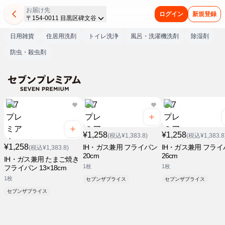
お届け先
ログイン
新規登録
〒154-0011 目黒区碑文谷
日用雑貨
住居用洗剤
トイレ洗浄
風呂・洗濯機洗剤
除湿剤
防虫・殺虫剤
¥1,258
¥1,258
(税込¥1,383.8)
(税込¥1,383.8
¥1,258
IH・ガス兼用 フライパン
IH・ガス兼用 フライ
(税込¥1,383.8)
20cm
26cm
IH・ガス兼用 たまご焼き
1枚
1枚
フライパン 13×18cm
1枚
セブンザプライス
セブンザプライス
セブンザプライス