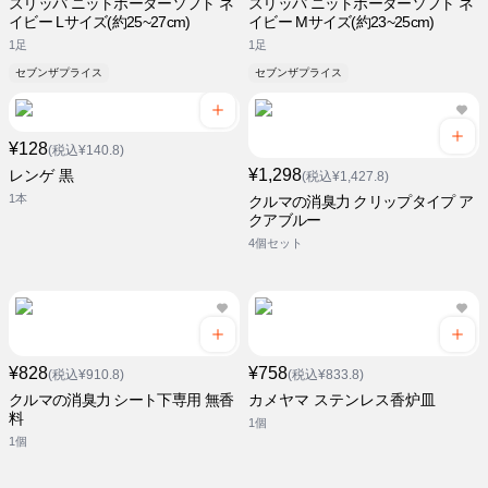
スリッパ ニットボーダーソフト ネ
スリッパ ニットボーダーソフト ネ
イビー Lサイズ(約25~27cm)
イビー Mサイズ(約23~25cm)
1足
1足
セブンザプライス
セブンザプライス
¥128
(税込¥140.8)
¥1,298
レンゲ 黒
(税込¥1,427.8)
1本
クルマの消臭力 クリップタイプ ア
クアブルー
4個セット
¥828
¥758
(税込¥910.8)
(税込¥833.8)
クルマの消臭力 シート下専用 無香
カメヤマ ステンレス香炉皿
料
1個
1個