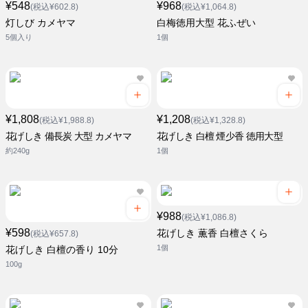
¥548
¥968
(税込¥602.8)
(税込¥1,064.8)
灯しび カメヤマ
白梅徳用大型 花ふぜい
5個入り
1個
¥1,808
¥1,208
(税込¥1,988.8)
(税込¥1,328.8)
花げしき 備長炭 大型 カメヤマ
花げしき 白檀 煙少香 徳用大型
約240g
1個
¥988
(税込¥1,086.8)
¥598
花げしき 薫香 白檀さくら
(税込¥657.8)
1個
花げしき 白檀の香り 10分
100g