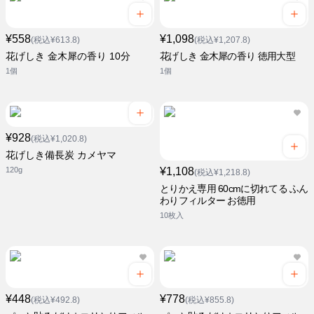
¥558
¥1,098
(税込¥613.8)
(税込¥1,207.8)
花げしき 金木犀の香り 10分
花げしき 金木犀の香り 徳用大型
1個
1個
¥928
(税込¥1,020.8)
花げしき備長炭 カメヤマ
120g
¥1,108
(税込¥1,218.8)
とりかえ専用 60cmに切れてる ふん
わりフィルター お徳用
10枚入
¥448
¥778
(税込¥492.8)
(税込¥855.8)