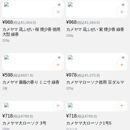
¥968
¥968
(税込¥1,064.8)
(税込¥1,064.8)
カメヤマ 花ふぜい 桜 煙少香 徳用
カメヤマ 花ふぜい 紫 煙少香 線香
大型 線香
100g
220g
¥598
¥978
(税込¥657.8)
(税込¥1,075.8)
カメヤマ 薔薇の香り ミニ寸 線香
カメヤマローソク徳用 豆ダルマ
1個
225g
¥718
¥718
(税込¥789.8)
(税込¥789.8)
カメヤマ大ローソク 3号
カメヤマ大ローソク1号5
225g
1パック