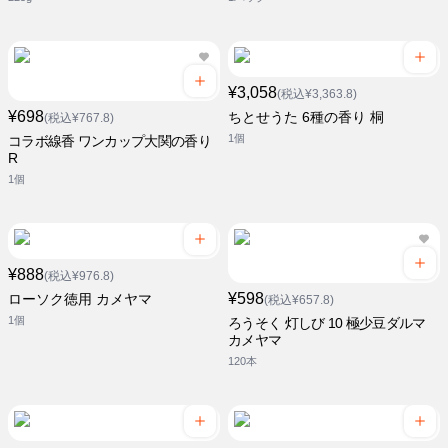
¥3,058
(税込¥3,363.8)
¥698
ちとせうた 6種の香り 桐
(税込¥767.8)
1個
コラボ線香 ワンカップ大関の香り
R
1個
¥888
(税込¥976.8)
¥598
ローソク徳用 カメヤマ
(税込¥657.8)
1個
ろうそく 灯しび 10 極少豆ダルマ
カメヤマ
120本