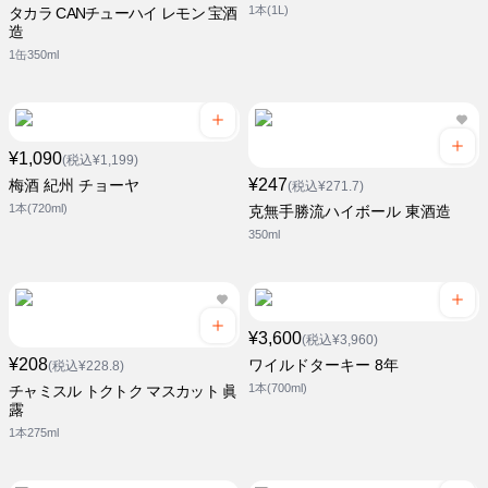
1本(1L)
タカラ CANチューハイ レモン 宝酒
造
1缶350ml
¥1,090
(税込¥1,199)
¥247
梅酒 紀州 チョーヤ
(税込¥271.7)
1本(720ml)
克無手勝流ハイボール 東酒造
350ml
¥3,600
(税込¥3,960)
¥208
ワイルドターキー 8年
(税込¥228.8)
1本(700ml)
チャミスル トクトク マスカット 眞
露
1本275ml