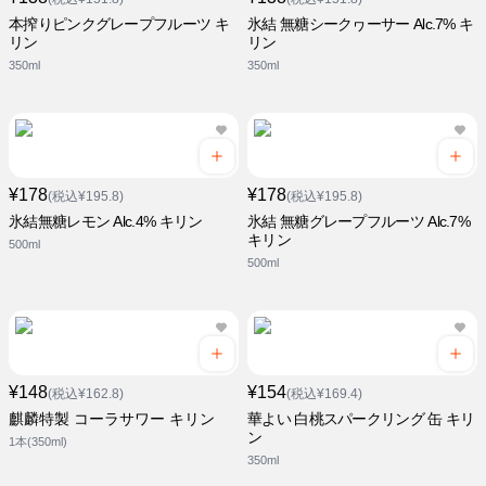
本搾りピンクグレープフルーツ キ
氷結 無糖シークヮーサー Alc.7% キ
リン
リン
350ml
350ml
¥178
¥178
(税込¥195.8)
(税込¥195.8)
氷結無糖レモン Alc.4% キリン
氷結 無糖グレープフルーツ Alc.7%
キリン
500ml
500ml
¥148
¥154
(税込¥162.8)
(税込¥169.4)
麒麟特製 コーラサワー キリン
華よい 白桃スパークリング 缶 キリ
ン
1本(350ml)
350ml