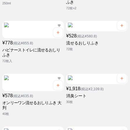
ふき
250ml
72枚×2
¥528
(税込¥580.8)
¥778
流せるおしりふき
(税込¥855.8)
72枚
ハビナーストイレに流せるおしり
ふき
72枚入
¥1,918
(税込¥2,109.8)
¥578
消臭シート
(税込¥635.8)
30枚
オンリーワン流せるおしりふき 大
判
40枚