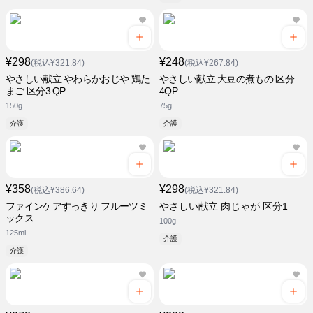
¥298
¥248
(税込¥321.84)
(税込¥267.84)
やさしい献立 やわらかおじや 鶏た
やさしい献立 大豆の煮もの 区分
まご 区分3 QP
4QP
150g
75g
介護
介護
¥358
¥298
(税込¥386.64)
(税込¥321.84)
ファインケアすっきり フルーツミ
やさしい献立 肉じゃが 区分1
ックス
100g
125ml
介護
介護