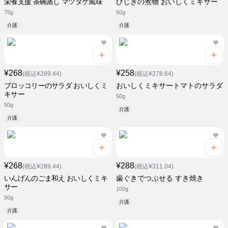
栄養支援 茶碗蒸し マツタケ風味
ひじきの煮物 おいしくミキサー
75g
50g
介護
介護
¥268
¥258
(税込¥289.44)
(税込¥278.64)
ブロッコリーのサラダ おいしくミ
おいしくミキサートマトのサラダ
キサー
50g
50g
介護
介護
¥268
¥288
(税込¥289.44)
(税込¥311.04)
いんげんのごま和え おいしくミキ
歯ぐきでつぶせる すき焼き
サー
100g
50g
介護
介護