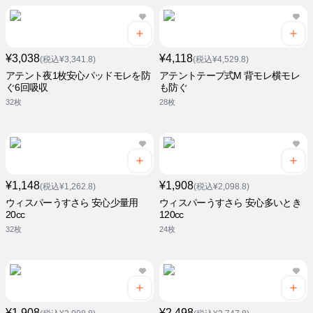
¥3,038
¥4,118
(税込¥3,341.8)
(税込¥4,529.8)
アテント夜1枚安心パッドモレを防
アテントテープ式M 背モレ横モレ
ぐ6回吸収
も防ぐ
32枚
28枚
¥1,148
¥1,908
(税込¥1,262.8)
(税込¥2,098.8)
ウィスパーうすさら 安心少量用
ウィスパーうすさら 安心多いとき
20cc
120cc
32枚
24枚
¥1,908
¥2,498