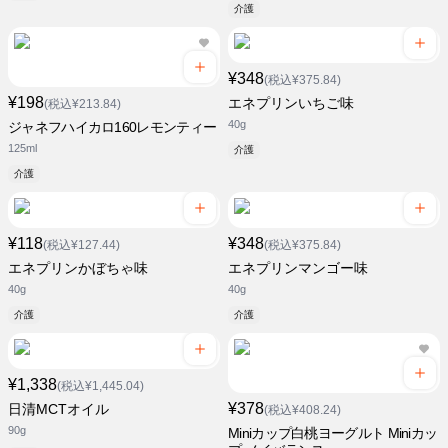
介護
¥348
(税込¥375.84)
¥198
エネプリンいちご味
(税込¥213.84)
40g
ジャネフハイカロ160レモンティー
125ml
介護
介護
¥118
¥348
(税込¥127.44)
(税込¥375.84)
エネプリンかぼちゃ味
エネプリンマンゴー味
40g
40g
介護
介護
¥1,338
(税込¥1,445.04)
¥378
日清MCTオイル
(税込¥408.24)
90g
Miniカップ白桃ヨーグルト Miniカッ