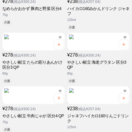
¥278
¥238
(税込¥300.24)
(税込¥257.04)
なめらかおかず 豚肉と野菜 区分4
ハイカロ160みかんドリンク ジャネ
フ
75g
125ml
介護
介護
¥278
¥278
(税込¥300.24)
(税込¥300.24)
やさしい献立 たらの彩りあんかけ
やさしい献立 海老グラタン 区分3
区分3 QP
QP
80g
80g
介護
介護
¥278
¥238
(税込¥300.24)
(税込¥257.04)
やさしい献立 牛肉じゃが 区分4 QP
ジャネフハイカロ160りんごドリン
ク
75g
125ml
介護