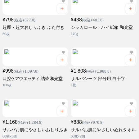
¥798
¥438
(税込¥877.8)
(税込¥481.8)
超厚・超大おしりふき ふた付き
シッカロール・ハイ紙箱 和光堂
50枚
170g
¥998
¥1,808
(税込¥1,097.8)
(税込¥1,988.8)
口腔ケアウエッティ 詰替 和光堂
サルバシーツ 部分用 白十字
100枚
1枚
¥1,168
¥888
(税込¥1,284.8)
(税込¥976.8)
サルバお肌にやさしいおしりふき
サルバお肌にやさしいぬれタオル
80枚×3個
60枚×2個