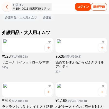
お届け先
ログイン
新規登録
〒154-0011 目黒区碑文谷
介護用品・大人用オムツ
介護食
介護用品・大人用オムツ
¥528
¥628
(税込¥580.8)
(税込¥690.8)
サニーナ トイレットロール 本体
温めても使えるからだふきタオル
アクティ
245g
20本
¥768
¥1,168
(税込¥844.8)
(税込¥1,284.8)
ラクラクおしりキレイミスト詰替
ハビナーストイレに流せるおしり