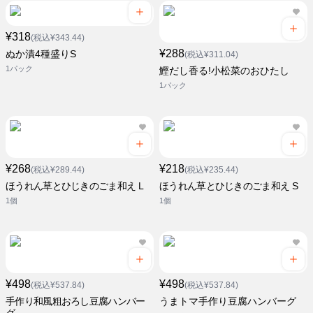
¥318
(税込¥343.44)
¥288
ぬか漬4種盛りS
(税込¥311.04)
1パック
鰹だし香る!小松菜のおひたし
1パック
¥268
¥218
(税込¥289.44)
(税込¥235.44)
ほうれん草とひじきのごま和え L
ほうれん草とひじきのごま和え S
1個
1個
¥498
¥498
(税込¥537.84)
(税込¥537.84)
手作り和風粗おろし豆腐ハンバー
うまトマ手作り豆腐ハンバーグ