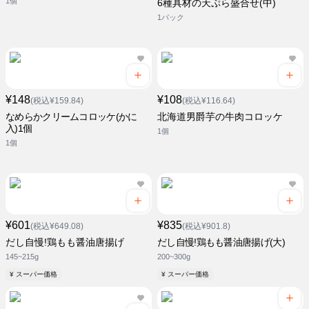
1個
6種具材の天ぷら盛合せ(中)
1パック
¥148
¥108
(税込¥159.84)
(税込¥116.64)
なめらかクリームコロッケ(かに
北海道男爵芋の牛肉コロッケ
入)1個
1個
1個
¥601
¥835
(税込¥649.08)
(税込¥901.8)
だし自慢!鶏もも醤油唐揚げ
だし自慢!鶏もも醤油唐揚げ(大)
145~215g
200~300g
¥ スーパー価格
¥ スーパー価格