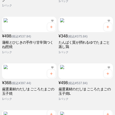
グ
1パック
1パック
¥498
¥348
(税込¥537.84)
(税込¥375.84)
蓮根とひじきの手作り甘辛鶏つく
たんぱく質が摂れるゆでたまごと
ね照焼
蒸し鶏
1パック
1パック
¥368
¥498
(税込¥397.44)
(税込¥537.84)
厳選素材のだし!まごころたまごの
厳選素材のだし!まごころたまごの
玉子焼
玉子焼L
1パック
1パック