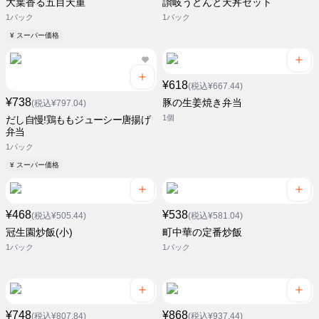
大葉香る五目天重
讃岐うどんと天丼セット
1パック
1パック
¥ スーパー価格
¥618
(税込¥667.44)
¥738
豚の生姜焼き弁当
(税込¥797.04)
1個
だし自慢!鶏ももジューシー唐揚げ
弁当
1パック
¥ スーパー価格
¥468
¥538
(税込¥505.44)
(税込¥581.04)
冠生園炒飯(小)
町中華の定番炒飯
1パック
1パック
¥748
¥868
(税込¥807.84)
(税込¥937.44)