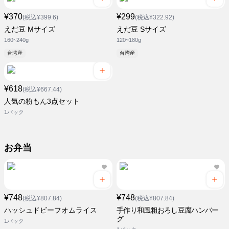
¥370
¥299
(税込¥399.6)
(税込¥322.92)
えだ豆 Mサイズ
えだ豆 Sサイズ
160~240g
120~180g
台湾産
台湾産
¥618
(税込¥667.44)
人気の粉もん3点セット
1パック
お弁当
¥748
¥748
(税込¥807.84)
(税込¥807.84)
ハッシュドビーフオムライス
手作り和風粗おろし豆腐ハンバー
グ
1パック