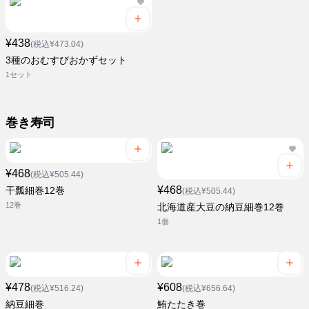
¥438
(税込¥473.04)
3種のおむすびおかずセット
1セット
巻き寿司
¥468
(税込¥505.44)
¥468
干瓢細巻12巻
(税込¥505.44)
12巻
北海道産大豆の納豆細巻12巻
1個
¥478
¥608
(税込¥516.24)
(税込¥656.64)
納豆細巻
鮪たたき巻