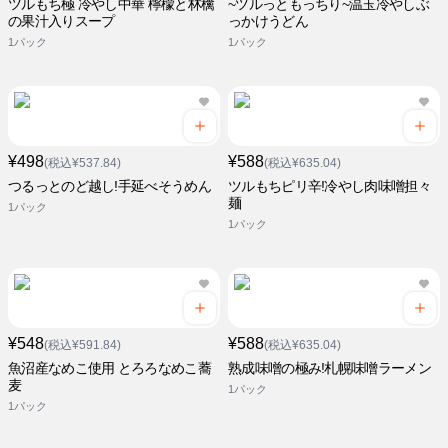
ツルもち極 冷やし中華 檸檬と林檎
~ツルっともっちり~温玉冷やしぶ
の果汁入りスープ
っかけうどん
1パック
1パック
¥498
¥588
(税込¥537.84)
(税込¥635.04)
つるっとのど越し!手延べそうめん
ツルもちピリ辛!冷やし肉味噌担々
麺
1パック
1パック
¥548
¥588
(税込¥591.84)
(税込¥635.04)
魚沼産なめこ使用 とろろなめこ蕎
熟成味噌の極み!札幌味噌ラーメン
麦
1パック
1パック