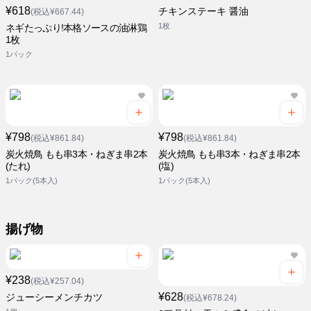
¥618
チキンステーキ 醤油
(税込¥667.44)
1枚
ネギたっぷり!本格ソースの油淋鶏
1枚
1パック
¥798
¥798
(税込¥861.84)
(税込¥861.84)
炭火焼鳥 もも串3本・ねぎま串2本
炭火焼鳥 もも串3本・ねぎま串2本
(たれ)
(塩)
1パック(5本入)
1パック(5本入)
揚げ物
¥238
(税込¥257.04)
¥628
ジューシーメンチカツ
(税込¥678.24)