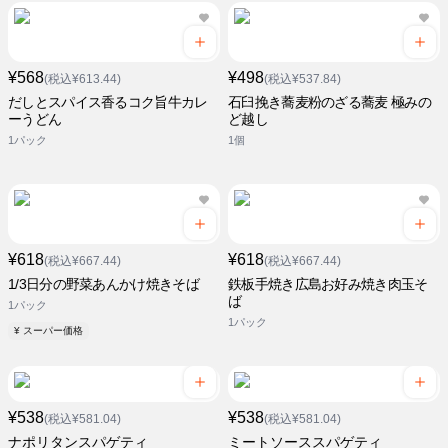
¥568
¥498
(税込¥613.44)
(税込¥537.84)
だしとスパイス香るコク旨牛カレ
石臼挽き蕎麦粉のざる蕎麦 極みの
ーうどん
ど越し
1パック
1個
¥618
¥618
(税込¥667.44)
(税込¥667.44)
1/3日分の野菜あんかけ焼きそば
鉄板手焼き広島お好み焼き肉玉そ
ば
1パック
1パック
¥ スーパー価格
¥538
¥538
(税込¥581.04)
(税込¥581.04)
ナポリタンスパゲティ
ミートソーススパゲティ