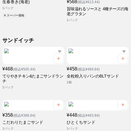
¥568
生春巻き(海老)
(税込¥613.44)
1パック
旨味溢れるソースと 4種チーズの海
老グラタン
¥ スーパー価格
1パック
サンドイッチ
¥468
¥458
(税込¥505.44)
(税込¥494.64)
てりやきチキン&たまごサンドラン
全粒粉入りパンのBLTサンド
チ
1個
1パック
¥358
¥448
(税込¥386.64)
(税込¥483.84)
こだわりたまごサンド
ひとくちサンド
1パック
1パック