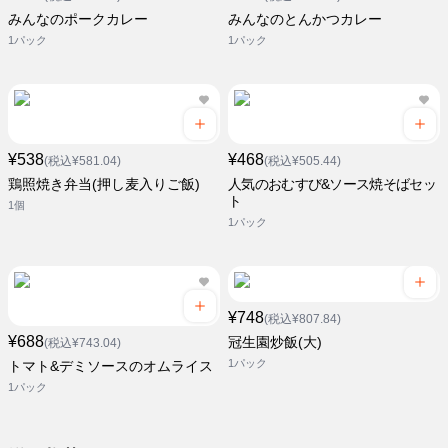
みんなのポークカレー
みんなのとんかつカレー
1パック
1パック
¥538
¥468
(税込¥581.04)
(税込¥505.44)
鶏照焼き弁当(押し麦入りご飯)
人気のおむすび&ソース焼そばセッ
ト
1個
1パック
¥748
(税込¥807.84)
¥688
冠生園炒飯(大)
(税込¥743.04)
1パック
トマト&デミソースのオムライス
1パック