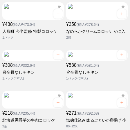
¥438
¥258
(税込¥473.04)
(税込¥278.64)
人形町 今半監修 特製コロッケ
なめらかクリームコロッケ かに入
1パック
2個
¥308
¥538
(税込¥332.64)
(税込¥581.04)
旨辛骨なしチキン
旨辛骨なしチキン
1パック(4本入)
1パック(8本入)
¥218
¥271
(税込¥235.44)
(税込¥292.68)
北海道男爵芋の牛肉コロッケ
塩麹仕込み!まるごといか唐揚げ 小
2個
80~120g