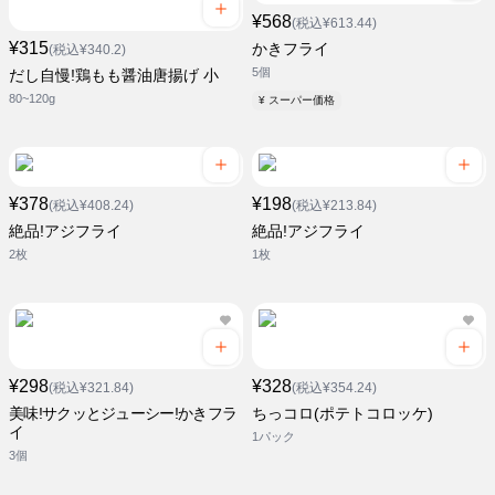
¥568
(税込¥613.44)
¥315
かきフライ
(税込¥340.2)
5個
だし自慢!鶏もも醤油唐揚げ 小
80~120g
¥ スーパー価格
¥378
¥198
(税込¥408.24)
(税込¥213.84)
絶品!アジフライ
絶品!アジフライ
2枚
1枚
¥298
¥328
(税込¥321.84)
(税込¥354.24)
美味!サクッとジューシー!かきフラ
ちっコロ(ポテトコロッケ)
イ
1パック
3個