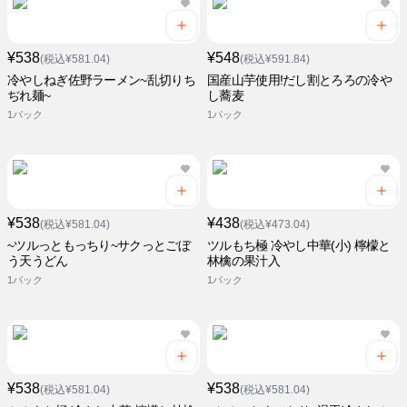
¥538
¥548
(税込¥581.04)
(税込¥591.84)
冷やしねぎ佐野ラーメン~乱切りち
国産山芋使用!だし割とろろの冷や
ぢれ麺~
し蕎麦
1パック
1パック
¥538
¥438
(税込¥581.04)
(税込¥473.04)
~ツルっともっちり~サクっとごぼ
ツルもち極 冷やし中華(小) 檸檬と
う天うどん
林檎の果汁入
1パック
1パック
¥538
¥538
(税込¥581.04)
(税込¥581.04)