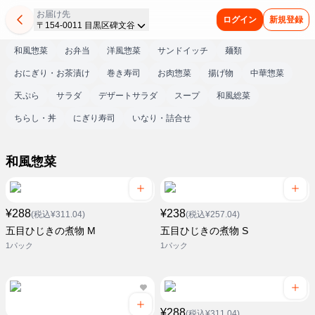
お届け先
ログイン
新規登録
〒154-0011 目黒区碑文谷
和風惣菜
お弁当
洋風惣菜
サンドイッチ
麺類
おにぎり・お茶漬け
巻き寿司
お肉惣菜
揚げ物
中華惣菜
天ぷら
サラダ
デザートサラダ
スープ
和風総菜
ちらし・丼
にぎり寿司
いなり・詰合せ
和風惣菜
¥288
¥238
(税込¥311.04)
(税込¥257.04)
五目ひじきの煮物 M
五目ひじきの煮物 S
1パック
1パック
¥288
(税込¥311.04)