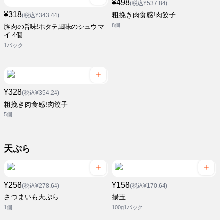
¥498
(税込¥537.84)
¥318
粗挽き肉食感!肉餃子
(税込¥343.44)
8個
豚肉の旨味!ホタテ風味のシュウマ
イ 4個
1パック
¥328
(税込¥354.24)
粗挽き肉食感!肉餃子
5個
天ぷら
¥258
¥158
(税込¥278.64)
(税込¥170.64)
さつまいも天ぷら
揚玉
1個
100g1パック