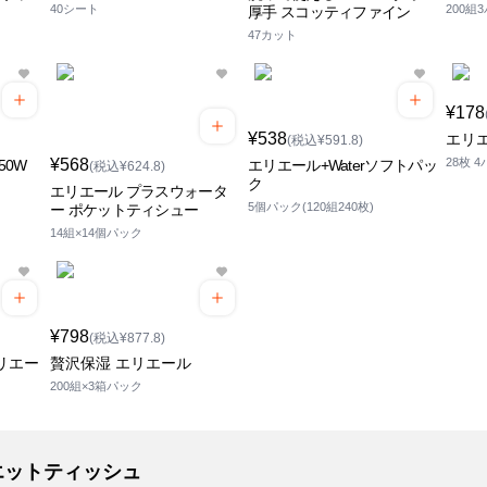
40シート
200組
厚手 スコッティファイン
47カット
¥178
¥538
エリ
(税込¥591.8)
¥568
28枚 
50W
エリエール+Waterソフトパッ
(税込¥624.8)
ク
エリエール プラスウォータ
5個パック(120組240枚)
ー ポケットティシュー
14組×14個パック
¥798
(税込¥877.8)
リエー
贅沢保湿 エリエール
200組×3箱パック
エットティッシュ