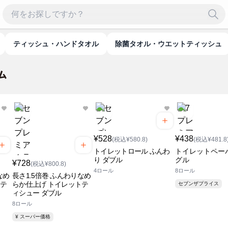
ティッシュ・ハンドタオル
除菌タオル・ウエットティッシュ
¥528
¥438
(税込¥580.8)
(税込¥481.8
トイレットロール ふんわ
トイレットペー
り ダブル
グル
¥728
(税込¥800.8)
4ロール
8ロール
なめ
長さ1.5倍巻 ふんわりなめ
トテ
らか仕上げ トイレットテ
セブンザプライス
ィシュー ダブル
8ロール
¥ スーパー価格