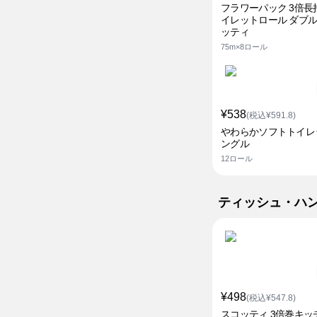
フラワーパック 3倍長
イレットロール ダブル
ッティ
75m×8ロール
¥538
(税込¥591.8)
やわらかソフトトイレ
ングル
12ロール
ティッシュ・ハ
¥498
(税込¥547.8)
スコッティ 3倍巻キッ