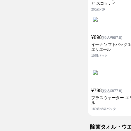
と スコッティ
200組×3P
¥898
(税込¥987.8)
イーナ ソフトパック 1
エリエール
10個パック
¥798
(税込¥877.8)
プラスウォーター エ
ル
180組×5箱パック
除菌タオル・ウ