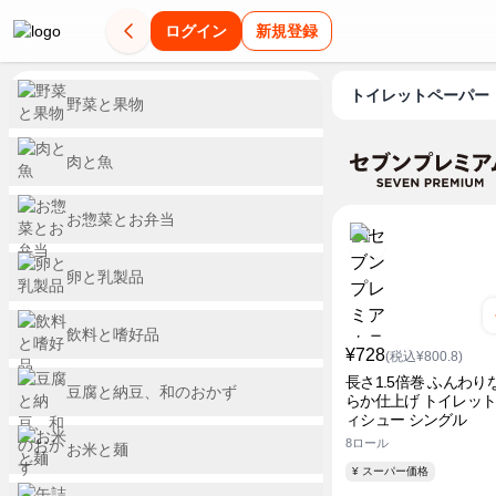
ログイン
新規登録
トイレットペーパー
野菜と果物
肉と魚
お惣菜とお弁当
卵と乳製品
飲料と嗜好品
¥728
(税込¥800.8)
長さ1.5倍巻 ふんわり
豆腐と納豆、和のおかず
らか仕上げ トイレッ
ィシュー シングル
8ロール
お米と麺
¥ スーパー価格