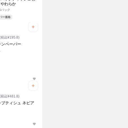
りやわらか
×5パック
ーパー価格
(税込¥195.8)
チンペーパー
入
(税込¥481.8)
レブティシュ ネピア
ク