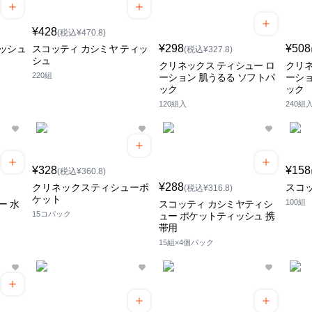
¥428
(税込¥470.8)
¥298
¥508
ッシュ
スコッティ カシミヤ ティッ
(税込¥327.8)
シュ
クリネックス ティシュー ロ
クリネ
220組
ーション 肌うるる ソフトパ
ーショ
ック
ック
120組入
240組
¥328
¥158
(税込¥360.8)
¥288
クリネックスティシューポ
スコ
(税込¥316.8)
ケット
100組
ー 水
スコッティ カシミヤティシ
15コパック
ュー ポケットティッシュ 携
帯用
15組×4個パック