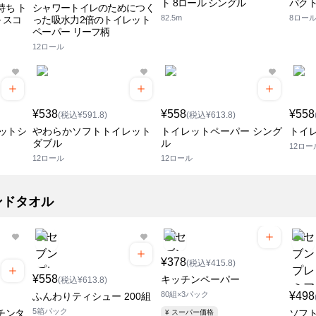
ト 8ロール シングル
パクト
持ち ト
シャワートイレのためにつく
82.5m
8ロー
 スコ
った吸水力2倍のトイレット
ペーパー リーフ柄
12ロール
¥538
¥558
¥558
(税込¥591.8)
(税込¥613.8)
ットシ
やわらかソフトトイレット
トイレットペーパー シング
トイ
ダブル
ル
12ロー
12ロール
12ロール
ンドタオル
¥378
(税込¥415.8)
¥558
キッチンペーパー
(税込¥613.8)
80組×3パック
¥498
ふんわりティシュー 200組
5箱パック
チンタ
ソフト
¥ スーパー価格