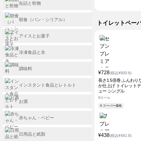
缶詰と乾物
朝食（パン・シリアル）
トイレットペー
アイスとお菓子
冷凍食品と氷
調味料
¥728
(税込¥800.8)
長さ1.5倍巻 ふんわり
インスタント食品とレトルト
か仕上げ トイレット
ュー シングル
8ロール
お酒
¥ スーパー価格
赤ちゃん・ベビー
日用品と紙類
¥438
(税込¥481.8)