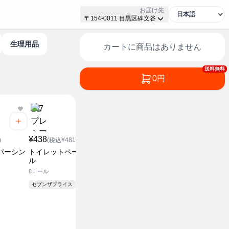
お届け先
〒154-0011 目黒区碑文谷
生理用品
カートに商品はありません
送料無料
0円
¥378
(税込¥4
¥438
¥558
キッチンペ
)
(税込¥481.8)
(税込¥613.8)
80組×3パック
パーシン
トイレットペーパーダブ
ふんわりティシュー 200
ル
組
¥ スーパー価
8ロール
5箱パック
セブンザプライス
¥ スーパー価格