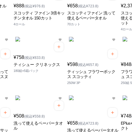
¥888
¥658
¥2,3
オル
(税込¥976.8)
(税込¥723.8)
スコッティ ファイン 3倍キッ
スコッティファイン 洗って
スコッ
チンタオル 150カット
使えるペーパータオル
使える
ット
4ロール
70カット
4ロー
¥758
(税込¥833.8)
¥598
¥848
ティシュー クリネックス
(税込¥657.8)
180組×5箱パック
洗って
ティッシュ フラワーボック
フラワ
 スヌ
ス スコッティ
ュ ス
250W 3P
250組
¥508
¥748
(税込¥558.8)
¥658
洗って使えるペーパータオ
EPl
(税込¥723.8)
ル
クト
とサッ
洗って使えるペーパータオル