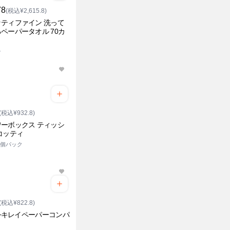
78
(税込¥2,615.8)
ティファイン 洗って
ペーパータオル 70カ
ル
(税込¥932.8)
ーボックス ティッシ
コッティ
 5個パック
(税込¥822.8)
us+キレイペーパーコンパ