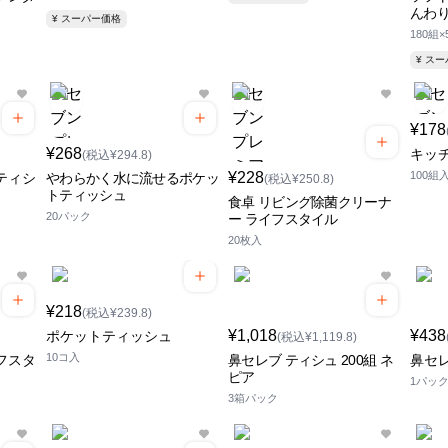
んわ
¥ スーパー価格
180組
¥ ス
¥178
¥268
キッ
(税込¥294.8)
¥228
100組
ティシ
やわらかく水に流せるポケッ
(税込¥250.8)
トティッシュ
食卓 リビング除菌クリーナ
20パック
ー ライフスタイル
20枚入
¥218
(税込¥239.8)
¥1,018
¥438
ポケットティッシュ
(税込¥1,119.8)
10コ入
フスタ
鼻セレブ ティシュ 200組 ネ
鼻セ
ピア
1パッ
3箱パック