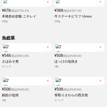
¥678
¥368
(税込¥732.24)
(税込¥397.44)
本格炒め炒飯 ニチレイ
牛ステーキピラフ Umios
450g
230g
魚総菜
¥548
¥508
(税込¥591.84)
(税込¥548.64)
さばみそ煮
ほっけの塩焼き
1パック
1枚
¥508
¥508
(税込¥548.64)
(税込¥548.64)
銀鮭の塩焼
骨取りさわらの西京焼
1枚
1パック