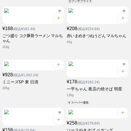
セブンザプライス
¥168
¥208
(税込¥181.44)
(税込¥224.64)
ごつ盛り コク豚骨ラーメン マルち
赤いまめきつねうどん マルちゃん
ゃん
41g
115g
¥928
(税込¥1,002.24)
¥178
ミニーズ5P 東 日清
(税込¥192.24)
205g
一平ちゃん 夜店の焼そば 明星
135g
¥ スーパー価格
¥258
(税込¥278.64)
¥158
ソースやきそば ペヤング
(税込¥170.64)