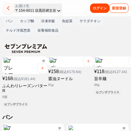
お届け先
ログイン
新規登録
〒154-0011 目黒区碑文谷
パン
カップ麵
冷凍米飯
魚総菜
サラダチキン
チルド洋風惣菜
栄養補助食品
¥158
¥118
(税込¥170.64)
(税込¥127.44)
¥168
醤油ヌードル
旨辛麺
(税込¥181.44)
81g
66g
ふんわりレーズンバター
R
セブンザプライス
6個
セブンザプライス
パン