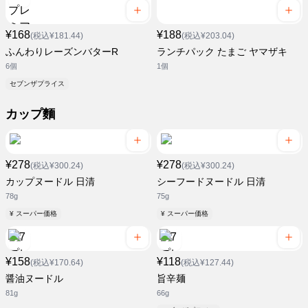
¥168
¥188
(税込¥181.44)
(税込¥203.04)
ふんわりレーズンバターR
ランチパック たまご ヤマザキ
6個
1個
セブンザプライス
カップ麵
¥278
¥278
(税込¥300.24)
(税込¥300.24)
カップヌードル 日清
シーフードヌードル 日清
78g
75g
¥ スーパー価格
¥ スーパー価格
¥158
¥118
(税込¥170.64)
(税込¥127.44)
醤油ヌードル
旨辛麺
81g
66g