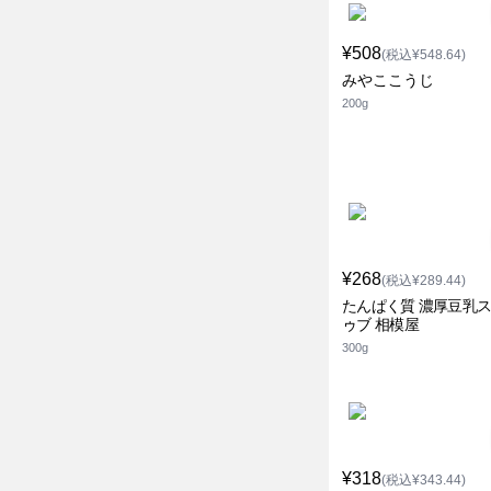
¥508
(税込¥548.64)
みやここうじ
200g
¥268
(税込¥289.44)
たんぱく質 濃厚豆乳
ゥブ 相模屋
300g
¥318
(税込¥343.44)