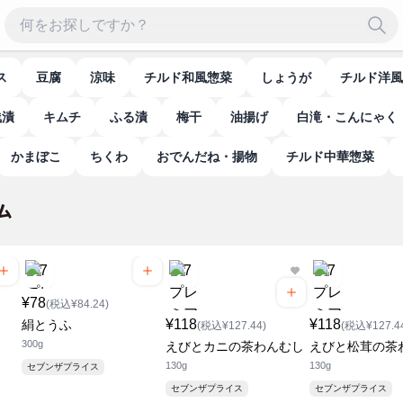
ス
豆腐
涼味
チルド和風惣菜
しょうが
チルド洋
浅漬
キムチ
ふる漬
梅干
油揚げ
白滝・こんにゃく
かまぼこ
ちくわ
おでんだね・揚物
チルド中華惣菜
¥78
(税込¥84.24)
¥118
¥118
絹とうふ
(税込¥127.44)
(税込¥127.4
300g
えびとカニの茶わんむし
えびと松茸の茶
130g
130g
セブンザプライス
セブンザプライス
セブンザプライス