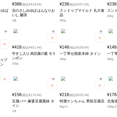
¥388
¥238
¥238
(税込¥419.04)
(税込¥257.04)
生ゆば
京のさしみゆば はんなりお
スンドゥブマイルド 丸大食
スン
いし 藤清
品
300g
1枚
300g
¥418
¥148
¥148
(税込¥451.44)
(税込¥159.84)
牛すじ入り 肉豆腐の素 モラ
一丁寄せ国産木綿 タイシ
一丁
ンボン
360g
360g
ドゥブ
200g
ボン
¥158
¥218
¥178
(税込¥170.64)
(税込¥235.44)
豆腐バー 麻婆豆腐風味 タ
特濃ケンちゃん 男前豆腐店
北海
イシ
90g×3
100g×3
1本