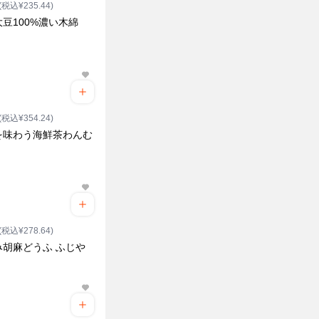
(税込¥235.44)
豆100%濃い木綿
(税込¥354.24)
を味わう海鮮茶わんむ
(税込¥278.64)
み胡麻どうふ ふじや