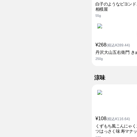
白子のようなビヨンド
相模屋
55g
¥268
(税込¥289.44)
丹沢大山五右衛門 き
250g
涼味
¥108
(税込¥116.64)
くずもち風こんにゃく
ツはっさく味 寿マナ