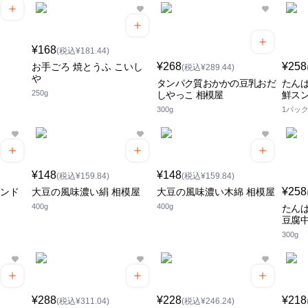
¥168
(税込¥181.44)
¥268
¥258
お手ごろ 焼とうふ こいし
(税込¥289.44)
や
タンパク質おかかの豆乳おだ
たんぱ
250g
しやっこ 相模屋
鮮スン
300g
1パッ
¥148
¥148
(税込¥159.84)
(税込¥159.84)
¥258
スンド
大豆の風味濃い絹 相模屋
大豆の風味濃い木綿 相模屋
400g
400g
たん
豆腐中
300g
¥288
¥228
¥218
(税込¥311.04)
(税込¥246.24)