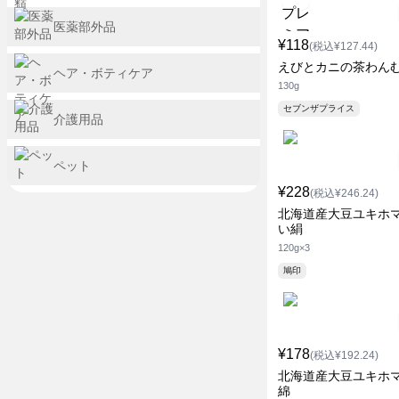
医薬部外品
¥118
(税込¥127.44)
えびとカニの茶わん
ヘア・ボティケア
130g
セブンザプライス
介護用品
ペット
¥228
(税込¥246.24)
北海道産大豆ユキホ
い絹
120g×3
鳩印
¥178
(税込¥192.24)
北海道産大豆ユキホ
綿