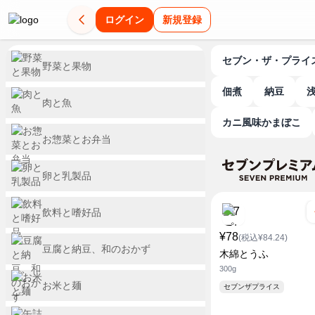
ログイン
新規登録
セブン・ザ・プライ
野菜と果物
佃煮
納豆
肉と魚
カニ風味かまぼこ
お惣菜とお弁当
卵と乳製品
飲料と嗜好品
¥78
(税込¥84.24)
豆腐と納豆、和のおかず
木綿とうふ
300g
お米と麺
セブンザプライス