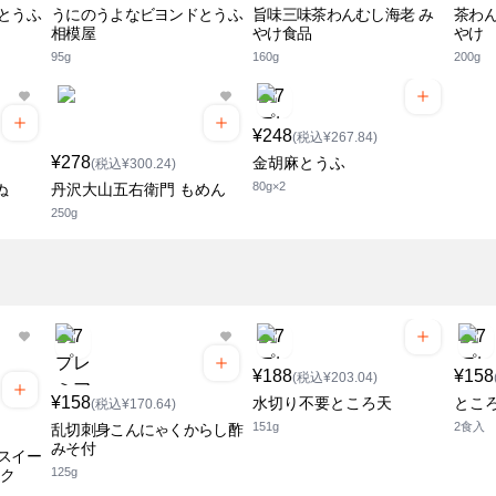
とうふ
うにのうよなビヨンドとうふ
旨味三味茶わんむし海老 み
茶わん
相模屋
やけ食品
やけ
95g
160g
200g
¥248
(税込¥267.84)
¥278
金胡麻とうふ
(税込¥300.24)
80g×2
ぬ
丹沢大山五右衛門 もめん
250g
¥188
¥158
(税込¥203.04)
¥158
水切り不要ところ天
とこ
(税込¥170.64)
151g
2食入
乱切刺身こんにゃくからし酢
みそ付
スイー
125g
ック