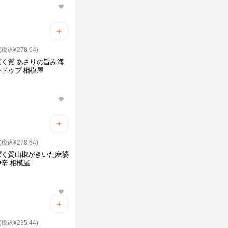
(税込¥278.64)
く質 あさりの旨み海
ドゥブ 相模屋
ク
(税込¥278.64)
ぱく質山椒がきいた麻婆
辛 相模屋
(税込¥235.44)