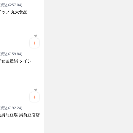
(税込¥257.04)
ドゥブ 丸大食品
(税込¥159.84)
寄せ国産絹 タイシ
(税込¥192.24)
道男前豆腐 男前豆腐店