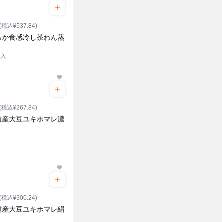
(税込¥537.84)
らか食感冷し茶わん蒸
ク入
(税込¥267.84)
道産大豆ユキホマレ濃
ク
(税込¥300.24)
道産大豆ユキホマレ絹