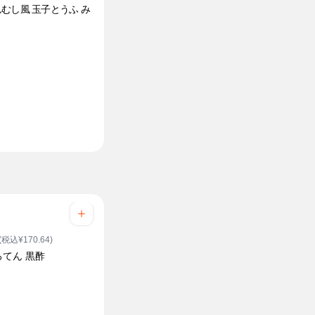
むし風 玉子とうふ み
(税込¥170.64)
ろてん 黒酢