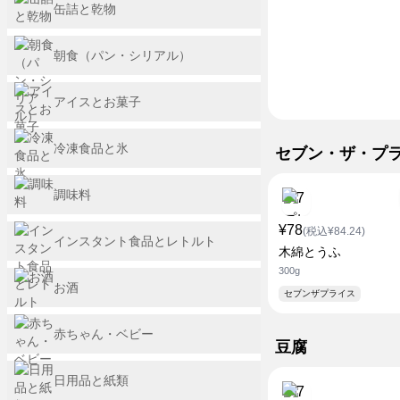
缶詰と乾物
朝食（パン・シリアル）
アイスとお菓子
冷凍食品と氷
セブン・ザ・プ
調味料
¥78
(税込¥84.24)
インスタント食品とレトルト
木綿とうふ
300g
お酒
セブンザプライス
赤ちゃん・ベビー
豆腐
日用品と紙類