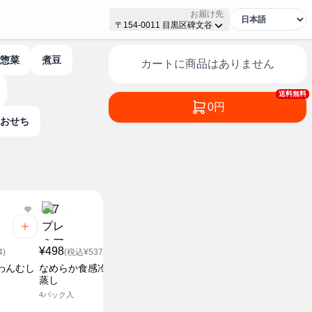
お届け先
〒154-0011 目黒区碑文谷
風惣菜
煮豆
カートに商品はありません
送料無料
0円
おせち
¥248
(税込¥2
¥498
¥148
金のとうふ
4)
(税込¥537.84)
(税込¥159.84)
360g
わんむし
なめらか食感冷し茶わん
北海道産大豆100%濃い
蒸し
絹
4パック入
450g