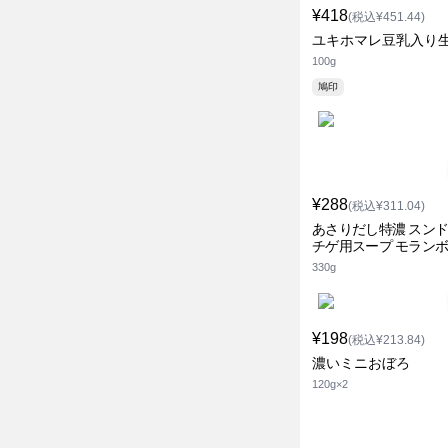
¥418
(税込¥451.44)
ユキホマレ豆乳入り
100g
鳩印
¥288
(税込¥311.04)
あさりだし特濃 スン
チゲ用スープ モラン
330g
¥198
(税込¥213.84)
濃いミニおぼろ
120g×2