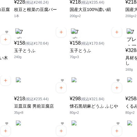
¥228
¥218
¥218
(税込¥246.24)
(税込¥235.44)
の豆腐
枝豆と根菜の豆腐バー
国産大豆100%濃い絹
国産大
1本
200g×2
200g×2
¥158
¥158
(税込¥170.64)
(税込¥170.64)
¥328
玉子とうふ
玉子とうふ
240g
70g×3
濃い木
具材
し
160g
¥218
¥298
¥258
(税込¥235.44)
(税込¥321.84)
豆皿豆腐 男前豆腐店
懐石黒胡麻どうふ ふじや
くる
35g×8
80g×2
80g×2