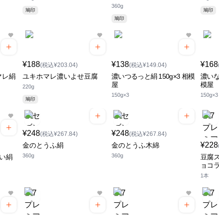
360g
鳩印
鳩印
鳩印
¥188
¥138
¥168
(税込¥203.04)
(税込¥149.04)
マレ絹
ユキホマレ濃いよせ豆腐
濃いつるっと絹 150g×3 相模
濃いな
屋
模屋
220g
150g×3
150g×3
鳩印
¥248
¥248
(税込¥267.84)
(税込¥267.84)
¥228
金のとうふ絹
金のとうふ木綿
360g
360g
濃い絹
豆腐ス
ョコ
1本