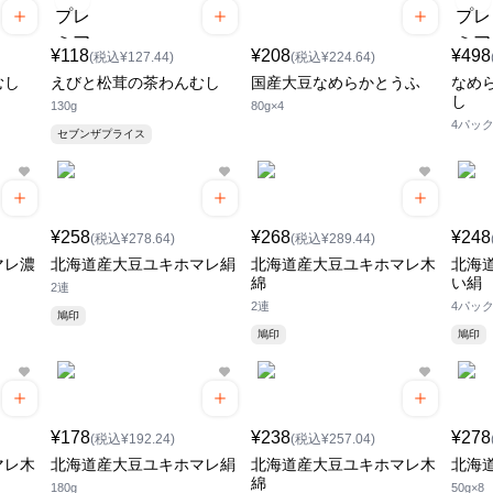
¥118
¥208
¥498
(税込¥127.44)
(税込¥224.64)
むし
えびと松茸の茶わんむし
国産大豆なめらかとうふ
なめ
し
130g
80g×4
4パッ
セブンザプライス
¥258
¥268
¥248
(税込¥278.64)
(税込¥289.44)
マレ濃
北海道産大豆ユキホマレ絹
北海道産大豆ユキホマレ木
北海
綿
い絹
2連
2連
4パッ
鳩印
鳩印
鳩印
¥178
¥238
¥278
(税込¥192.24)
(税込¥257.04)
マレ木
北海道産大豆ユキホマレ絹
北海道産大豆ユキホマレ木
北海
綿
180g
50g×8